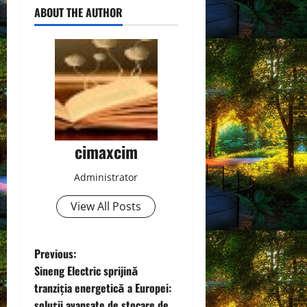
ABOUT THE AUTHOR
cimaxcim
Administrator
View All Posts
P
Previous:
Sineng Electric sprijină
o
tranziția energetică a Europei:
soluții avansate de stocare de