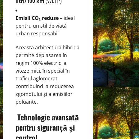
litri/100 km
(WLTP)
Emisii CO₂ reduse
– ideal
pentru un stil de viață
urban responsabil
Această arhitectură hibridă
permite deplasarea în
regim 100% electric la
viteze mici, în special în
traficul aglomerat,
contribuind la reducerea
zgomotului și a emisiilor
poluante.
Tehnologie avansată
pentru siguranță și
control