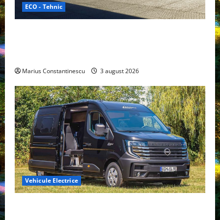
ECO - Tehnic
Geely lansează „Thunder”, unul dintre cele mai
compacte și eficiente sisteme de acționare electrică
din lume
Marius Constantinescu
3 august 2026
Vehicule Electrice
Interstar‑e Relax: Nissan și Eifelland au creat o
rulotă electrică care folosește bateria de 87 kWh nu