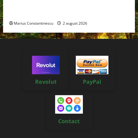
doar pentru tracțiune, ci și pentru încălzire complet
off‑grid
Marius Constantinescu
2 august 2026
Revolut
PayPal
Contact