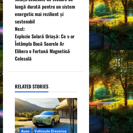
s
lungă durată pentru un sistem
t
energetic mai rezilient și
sustenabil
n
Next:
Explozie Solară Uriașă: Ce s-ar
a
Întâmpla Dacă Soarele Ar
v
Elibera o Furtună Magnetică
Colosală
i
g
RELATED STORIES
a
t
i
o
Auto
Vehicule Electrice