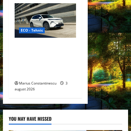
ECO - Tehnic
Geely lansează „Thunder”,
unul dintre cele mai
compacte și eficiente
sisteme de acționare
electrică din lume
Marius Constantinescu
3
august 2026
YOU MAY HAVE MISSED