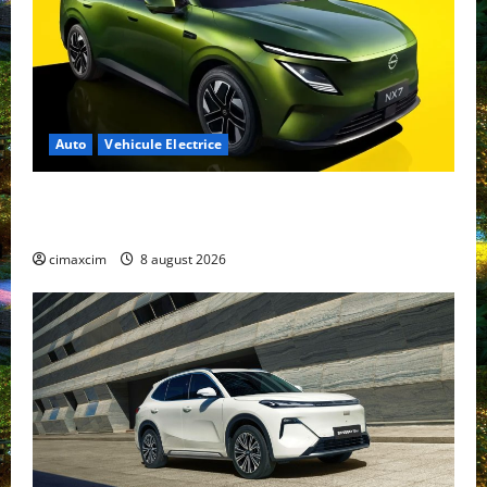
Auto
Vehicule Electrice
Nissan NX7: SUV-ul electrificat accesibil care extinde
gama Nissan în China
cimaxcim
8 august 2026