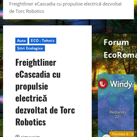
Freightliner eCascadia cu propulsie electrică dezvoltat
de Torc Robotics
Forum
Auto
ECO - Tehnic
Știri Ecologice
EcoRoma
Freightliner
eCascadia cu
propulsie
electrică
dezvoltat de Torc
Robotics