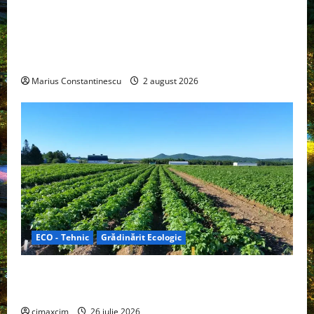
Interstar‑e Relax: Nissan și Eifelland au creat o
rulotă electrică care folosește bateria de 87 kWh nu
doar pentru tracțiune, ci și pentru încălzire complet
off‑grid
Marius Constantinescu
2 august 2026
ECO - Tehnic
Grădinărit Ecologic
Agricultura Viitorului: Tranziția Ecologică bazată pe
Tehnologie, nu pe Chimicale
cimaxcim
26 iulie 2026