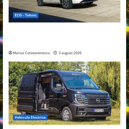
ECO - Tehnic
Geely lansează „Thunder”, unul dintre cele mai
compacte și eficiente sisteme de acționare electrică
din lume
Marius Constantinescu
3 august 2026
Vehicule Electrice