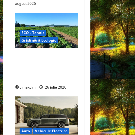
august 2026
ECO - Tehnic
Grădinărit Ecologic
Agricultura Viitorului:
Tranziția Ecologică bazată
pe Tehnologie, nu pe
Chimicale
cimaxcim
26 iulie 2026
Auto
Vehicule Electrice