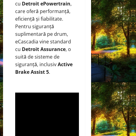
cu
Detroit ePowertrain
,
care oferă performanță,
eficiență și fiabilitate.
Pentru siguranță
suplimentară pe drum,
eCascadia vine standard
cu
Detroit Assurance
, o
suită de sisteme de
siguranță, inclusiv
Active
Brake Assist 5
.