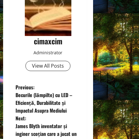
cimaxcim
Administrator
View All Posts
P
Previous:
Becurile (lămpilte) cu LED –
o
Eficiență, Durabilitate și
Impactul Asupra Mediului
s
Next:
t
James Blyth inventator și
inginer scoțian care a jucat un