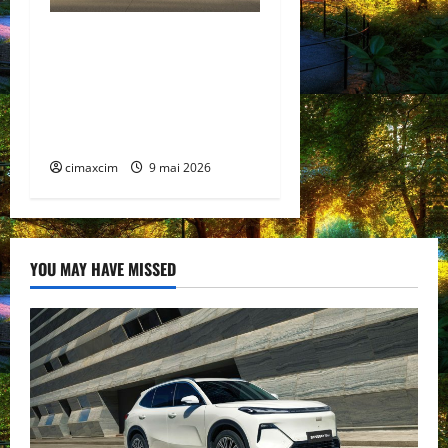
Lexus TZ 2027 – SUV
electric cu 7 locuri,
autonomie de până la 480
km și tracțiune integrală
standard
cimaxcim
9 mai 2026
YOU MAY HAVE MISSED