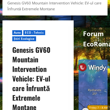
Genesis GV60 Mountain Intervention Vehicle: EV-ul care
Înfruntă Extremele Montane
Forum
Auto
ECO - Tehnic
Știri Ecologice
EcoRom
Genesis GV60
Mountain
Intervention
Vehicle: EV-ul
care Înfruntă
Extremele
Montane