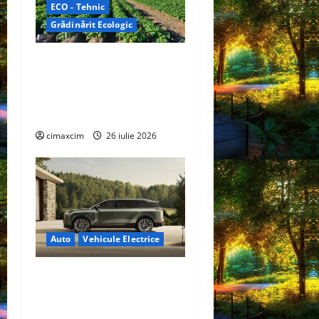
ECO - Tehnic
Grădinărit Ecologic
Agricultura Viitorului:
Tranziția Ecologică bazată
pe Tehnologie, nu pe
Chimicale
cimaxcim
26 iulie 2026
Auto
Vehicule Electrice
Lexus TZ 2027 – SUV
electric cu 7 locuri,
autonomie de până la 480