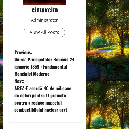
cimaxcim
Administrator
View All Posts
P
Previous:
Unirea Principatelor Române 24
o
ianuarie 1859 : Fundamentul
României Moderne
s
Next:
t
ARPA-E acordă 40 de milioane
de dolari pentru 11 proiecte
n
pentru a reduce impactul
combustibilului nuclear uzat
a
v