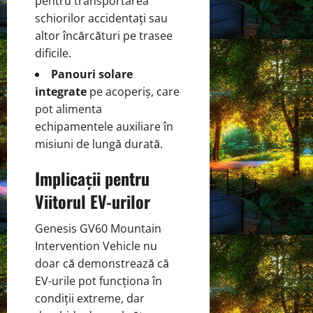
pentru transportarea
schiorilor accidentați sau
altor încărcături pe trasee
dificile.
Panouri solare
integrate
pe acoperiș, care
pot alimenta
echipamentele auxiliare în
misiuni de lungă durată.
Implicații pentru
Viitorul EV-urilor
Genesis GV60 Mountain
Intervention Vehicle nu
doar că demonstrează că
EV-urile pot funcționa în
condiții extreme, dar