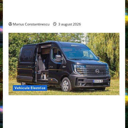
Geely lansează „Thunder”, unul dintre cele mai
compacte și eficiente sisteme de acționare electrică
din lume
Marius Constantinescu
3 august 2026
Vehicule Electrice
Interstar‑e Relax: Nissan și Eifelland au creat o
rulotă electrică care folosește bateria de 87 kWh nu
doar pentru tracțiune, ci și pentru încălzire complet
off‑grid