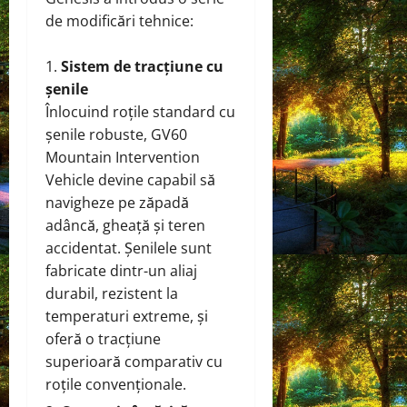
de modificări tehnice:
Sistem de tracțiune cu
șenile
Înlocuind roțile standard cu
șenile robuste, GV60
Mountain Intervention
Vehicle devine capabil să
navigheze pe zăpadă
adâncă, gheață și teren
accidentat. Șenilele sunt
fabricate dintr-un aliaj
durabil, rezistent la
temperaturi extreme, și
oferă o tracțiune
superioară comparativ cu
roțile convenționale.