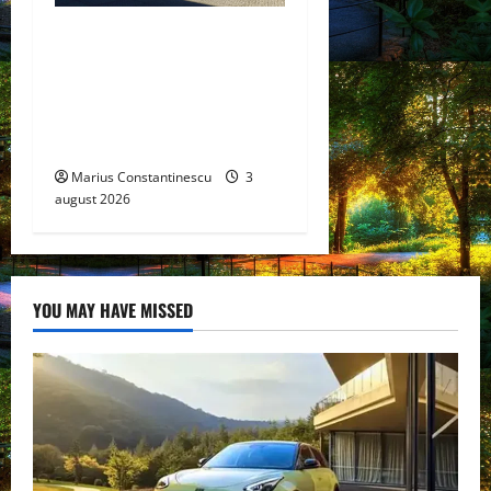
Geely lansează „Thunder”,
unul dintre cele mai
compacte și eficiente
sisteme de acționare
electrică din lume
Marius Constantinescu
3
august 2026
YOU MAY HAVE MISSED