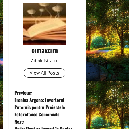
cimaxcim
Administrator
View All Posts
P
Previous:
Fronius Argeno: Invertorul
o
Puternic pentru Proiectele
Fotovoltaice Comerciale
s
Next:
HydroFleet va investi în Pooler