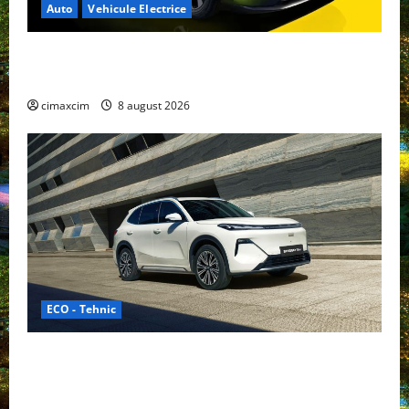
Auto
Vehicule Electrice
Nissan NX7: SUV-ul electrificat accesibil care extinde
gama Nissan în China
cimaxcim
8 august 2026
ECO - Tehnic
Geely lansează „Thunder”, unul dintre cele mai
compacte și eficiente sisteme de acționare electrică
din lume