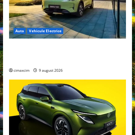
Auto
Vehicule Electrice
Geely E2 – cea mai ieftină mașină electrică din
China cu autonomie reală de 300 km. Analiză
completă 2026
cimaxcim
9 august 2026