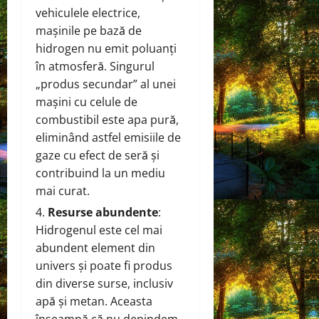
vehiculele electrice,
mașinile pe bază de
hidrogen nu emit poluanți
în atmosferă. Singurul
„produs secundar” al unei
mașini cu celule de
combustibil este apa pură,
eliminând astfel emisiile de
gaze cu efect de seră și
contribuind la un mediu
mai curat.
Resurse abundente
:
Hidrogenul este cel mai
abundent element din
univers și poate fi produs
din diverse surse, inclusiv
apă și metan. Aceasta
înseamnă că nu depindem