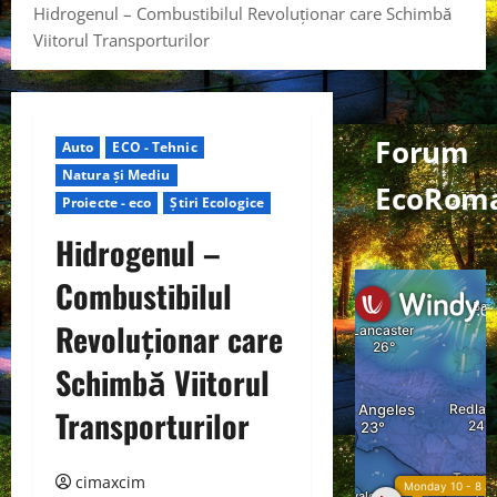
Hidrogenul – Combustibilul Revoluționar care Schimbă
Viitorul Transporturilor
Forum
Auto
ECO - Tehnic
Natura și Mediu
EcoRom
Proiecte - eco
Știri Ecologice
Hidrogenul –
Combustibilul
Revoluționar care
Schimbă Viitorul
Transporturilor
cimaxcim