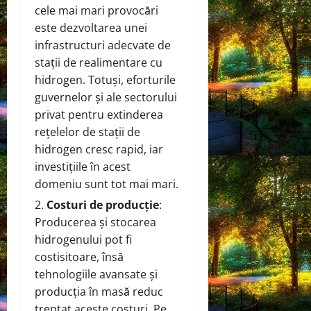
cele mai mari provocări
este dezvoltarea unei
infrastructuri adecvate de
stații de realimentare cu
hidrogen. Totuși, eforturile
guvernelor și ale sectorului
privat pentru extinderea
rețelelor de stații de
hidrogen cresc rapid, iar
investițiile în acest
domeniu sunt tot mai mari.
Costuri de producție
:
Producerea și stocarea
hidrogenului pot fi
costisitoare, însă
tehnologiile avansate și
producția în masă reduc
treptat aceste costuri. Pe