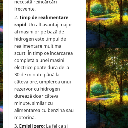
necesită reîncărcări
frecvente.
Timp de realimentare
rapid
: Un alt avantaj major
al mașinilor pe bază de
hidrogen este timpul de
realimentare mult mai
scurt. În timp ce încărcarea
completă a unei mașini
electrice poate dura de la
30 de minute până la
câteva ore, umplerea unui
rezervor cu hidrogen
durează doar câteva
minute, similar cu
alimentarea cu benzină sau
motorină.
Emisii zero
: La fel ca și