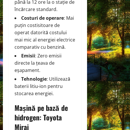
până la 12 ore la o stație de
încărcare standard.
Costuri de operare
: Mai
puțin costisitoare de
operat datorită costului
mai mic al energiei electrice
comparativ cu benzină.
Emisii
: Zero emisii
directe la țeava de
eșapament.
Tehnologie
: Utilizează
baterii litiu-ion pentru
stocarea energiei.
Mașină pe bază de
hidrogen: Toyota
Mirai