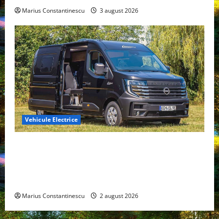
Marius Constantinescu
3 august 2026
Vehicule Electrice
Interstar‑e Relax: Nissan și Eifelland au creat o
rulotă electrică care folosește bateria de 87 kWh nu
doar pentru tracțiune, ci și pentru încălzire complet
off‑grid
Marius Constantinescu
2 august 2026