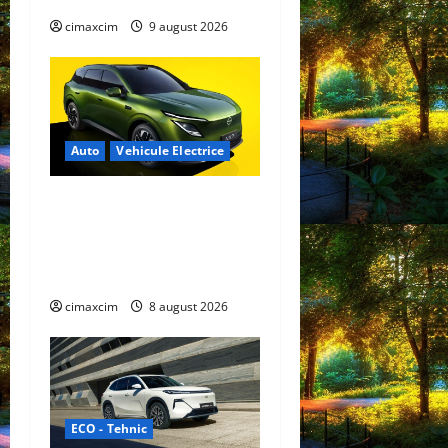
cimaxcim
9 august 2026
Auto
Vehicule Electrice
Nissan NX7: SUV-ul
electrificat accesibil care
extinde gama Nissan în
China
cimaxcim
8 august 2026
ECO - Tehnic