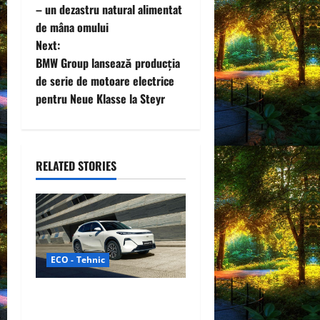
o
– un dezastru natural alimentat
de mâna omului
s
Next:
t
BMW Group lansează producția
de serie de motoare electrice
n
pentru Neue Klasse la Steyr
a
v
RELATED STORIES
i
g
a
ECO - Tehnic
t
Geely lansează „Thunder”,
i
unul dintre cele mai