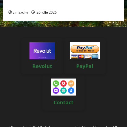
reale, soluții și tehnologii noi
cimaxcim
26 iulie 2026
Revolut
PayPal
Contact