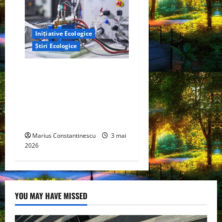
Inițiative Ecologice
Știri Ecologice
Un nou design al celulelor
de combustibil pe bază de
hidrogen ar putea debloca
tehnologii cheie de energie
curată
Marius Constantinescu
3 mai
2026
YOU MAY HAVE MISSED