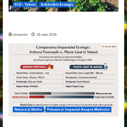
ECO - Tehnic
Grădinărit Ecologic
Agricultura Viitorului: Tranziția Ecologică bazată pe
Tehnologie, nu pe Chimicale
cimaxcim
26 iulie 2026
Natura și Mediu
Poluare și Impactul Asupra Mediului
Managementul deșeurilor în România: probleme