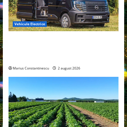
Vehicule Electrice
Interstar‑e Relax: Nissan și Eifelland au creat o
rulotă electrică care folosește bateria de 87 kWh nu
doar pentru tracțiune, ci și pentru încălzire complet
off‑grid
Marius Constantinescu
2 august 2026