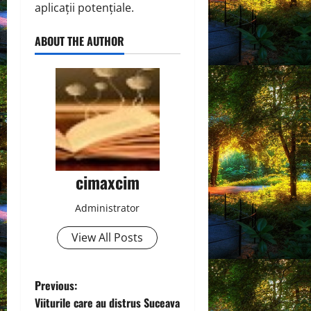
aplicații potențiale.
ABOUT THE AUTHOR
cimaxcim
Administrator
View All Posts
P
Previous:
Viiturile care au distrus Suceava