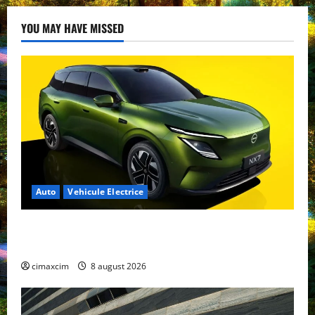
YOU MAY HAVE MISSED
Auto
Vehicule Electrice
Nissan NX7: SUV-ul electrificat accesibil care extinde
gama Nissan în China
cimaxcim
8 august 2026