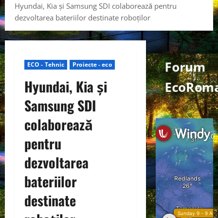
Hyundai, Kia și Samsung SDI colaborează pentru
dezvoltarea bateriilor destinate roboților
Forum
ECO - Tehnic
Proiecte - eco
Hyundai, Kia și
EcoRoma
Samsung SDI
colaborează
pentru
dezvoltarea
bateriilor
destinate