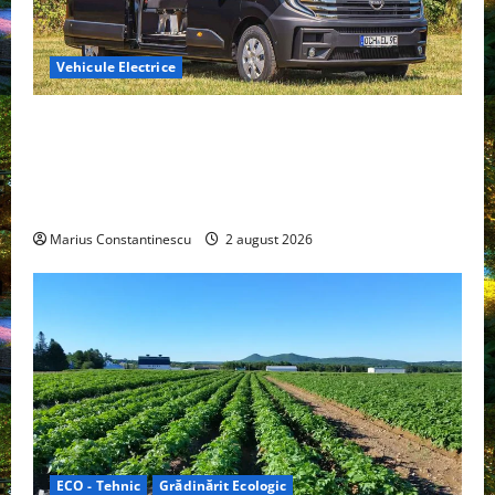
Vehicule Electrice
Interstar‑e Relax: Nissan și Eifelland au creat o
rulotă electrică care folosește bateria de 87 kWh nu
doar pentru tracțiune, ci și pentru încălzire complet
off‑grid
Marius Constantinescu
2 august 2026
ECO - Tehnic
Grădinărit Ecologic