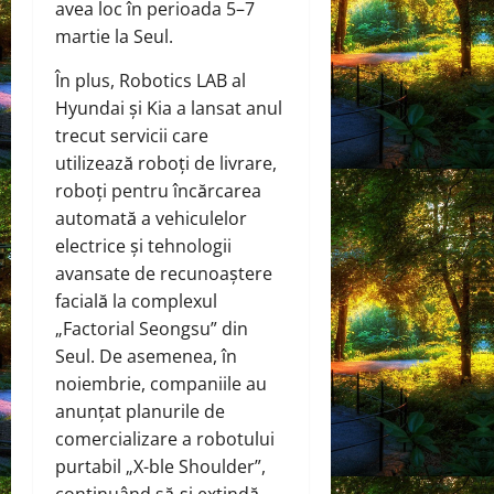
avea loc în perioada 5–7
martie la Seul.
În plus, Robotics LAB al
Hyundai și Kia a lansat anul
trecut servicii care
utilizează roboți de livrare,
roboți pentru încărcarea
automată a vehiculelor
electrice și tehnologii
avansate de recunoaștere
facială la complexul
„Factorial Seongsu” din
Seul. De asemenea, în
noiembrie, companiile au
anunțat planurile de
comercializare a robotului
purtabil „X-ble Shoulder”,
continuând să-și extindă