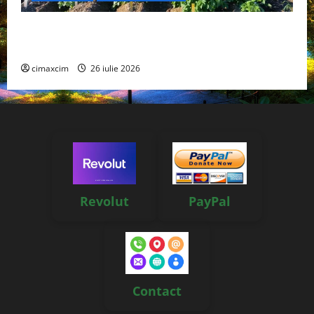
Agricultura Viitorului: Tranziția Ecologică bazată pe
Tehnologie, nu pe Chimicale
cimaxcim
26 iulie 2026
Revolut
PayPal
Contact