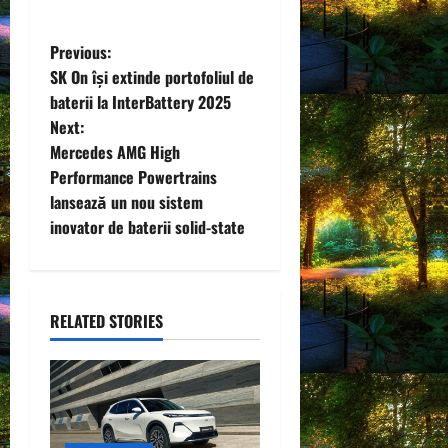
P
Previous:
SK On își extinde portofoliul de
o
baterii la InterBattery 2025
Next:
s
Mercedes AMG High
t
Performance Powertrains
lansează un nou sistem
n
inovator de baterii solid-state
a
v
RELATED STORIES
i
g
a