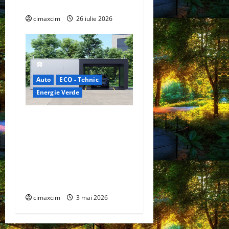
Chimicale
cimaxcim
26 iulie 2026
Auto
ECO - Tehnic
Energie Verde
China prezintă tehnologia
care schimbă regulile
jocului: baterii EV cu
încărcare în 6,5 minute.
BYD și CATL conduc
revoluția globală
cimaxcim
3 mai 2026