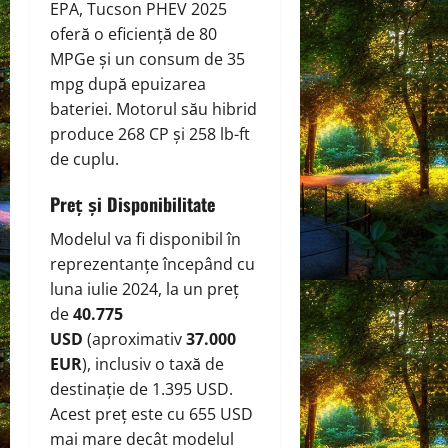
EPA, Tucson PHEV 2025
oferă o eficiență de 80
MPGe și un consum de 35
mpg după epuizarea
bateriei. Motorul său hibrid
produce 268 CP și 258 lb-ft
de cuplu.
Preț și Disponibilitate
Modelul va fi disponibil în
reprezentanțe începând cu
luna iulie 2024, la un preț
de
40.775
USD
(aproximativ
37.000
EUR
), inclusiv o taxă de
destinație de 1.395 USD.
Acest preț este cu 655 USD
mai mare decât modelul