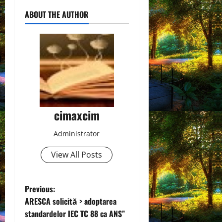
ABOUT THE AUTHOR
cimaxcim
Administrator
View All Posts
P
Previous:
ARESCA solicită > adoptarea
o
standardelor IEC TC 88 ca ANS”