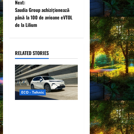
Next:
s
Saudia Group achiziționează
t
până la 100 de avioane eVTOL
de la Lilium
n
a
RELATED STORIES
v
i
g
a
ECO - Tehnic
t
Geely lansează „Thunder”,
unul dintre cele mai
i
compacte și eficiente
o
sisteme de acționare