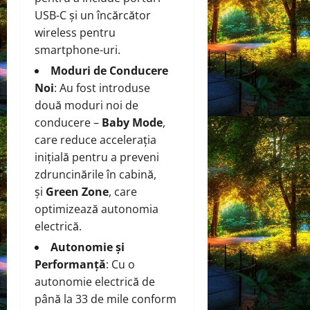
USB-C și un încărcător
wireless pentru
smartphone-uri.
Moduri de Conducere
Noi
: Au fost introduse
două moduri noi de
conducere –
Baby Mode
,
care reduce accelerația
inițială pentru a preveni
zdruncinările în cabină,
și
Green Zone
, care
optimizează autonomia
electrică.
Autonomie și
Performanță
: Cu o
autonomie electrică de
până la 33 de mile conform