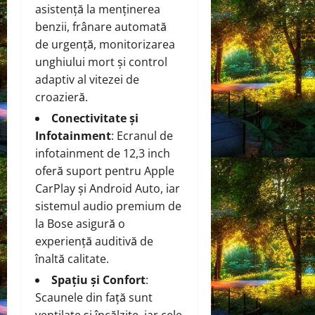
asistență la menținerea
benzii, frânare automată
de urgență, monitorizarea
unghiului mort și control
adaptiv al vitezei de
croazieră.
Conectivitate și
Infotainment
: Ecranul de
infotainment de 12,3 inch
oferă suport pentru Apple
CarPlay și Android Auto, iar
sistemul audio premium de
la Bose asigură o
experiență auditivă de
înaltă calitate.
Spațiu și Confort
:
Scaunele din față sunt
ventilate și încălzite, iar cele