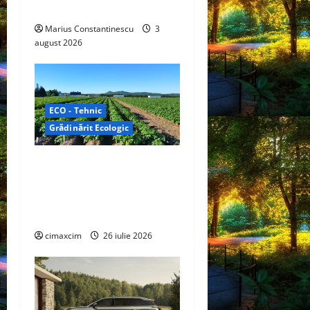
electrică din lume
n
Marius Constantinescu
3
august 2026
ECO - Tehnic
Grădinărit Ecologic
Agricultura Viitorului:
Tranziția Ecologică bazată
pe Tehnologie, nu pe
Chimicale
cimaxcim
26 iulie 2026