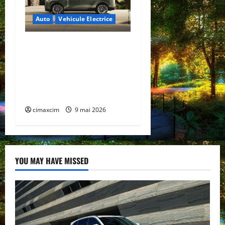
Auto
Vehicule Electrice
Lexus TZ 2027 – SUV
electric cu 7 locuri,
autonomie de până la 480
km și tracțiune integrală
standard
cimaxcim
9 mai 2026
YOU MAY HAVE MISSED