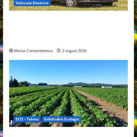
Vehicule Electrice
Interstar‑e Relax: Nissan și Eifelland au creat o
rulotă electrică care folosește bateria de 87 kWh nu
doar pentru tracțiune, ci și pentru încălzire complet
off‑grid
Marius Constantinescu
2 august 2026
ECO - Tehnic
Grădinărit Ecologic
Agricultura Viitorului: Tranziția Ecologică bazată pe