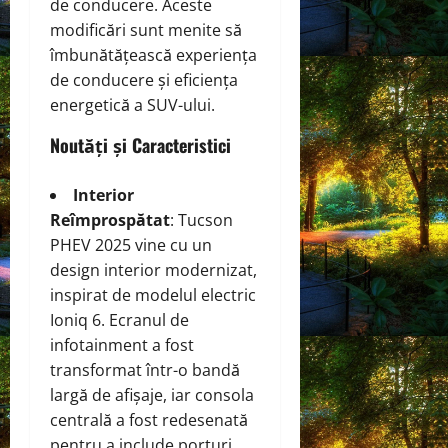
de conducere. Aceste
modificări sunt menite să
îmbunătățească experiența
de conducere și eficiența
energetică a SUV-ului.
Noutăți și Caracteristici
Interior
Reîmprospătat
: Tucson
PHEV 2025 vine cu un
design interior modernizat,
inspirat de modelul electric
Ioniq 6. Ecranul de
infotainment a fost
transformat într-o bandă
largă de afișaje, iar consola
centrală a fost redesenată
pentru a include porturi