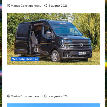
Marius Constantinescu
3 august 2026
Vehicule Electrice
Interstar‑e Relax: Nissan și Eifelland au creat o
rulotă electrică care folosește bateria de 87 kWh nu
doar pentru tracțiune, ci și pentru încălzire complet
off‑grid
Marius Constantinescu
2 august 2026