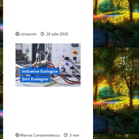
Agricultura Viitorului:
Tranziția Ecologică bazată
pe Tehnologie, nu pe
Chimicale
cimaxcim
26 iulie 2026
Inițiative Ecologice
Știri Ecologice
Un nou design al celulelor
de combustibil pe bază de
hidrogen ar putea debloca
tehnologii cheie de energie
curată
Marius Constantinescu
3 mai