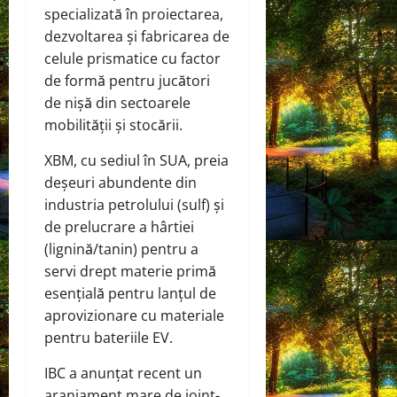
specializată în proiectarea,
dezvoltarea și fabricarea de
celule prismatice cu factor
de formă pentru jucători
de nișă din sectoarele
mobilității și stocării.
XBM, cu sediul în SUA, preia
deșeuri abundente din
industria petrolului (sulf) și
de prelucrare a hârtiei
(lignină/tanin) pentru a
servi drept materie primă
esențială pentru lanțul de
aprovizionare cu materiale
pentru bateriile EV.
IBC a anunțat recent un
aranjament mare de joint-