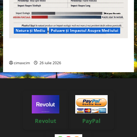
Natura și Mediu
Poluare și Impactul Asupra Mediului
Managementul deșeurilor în România: probleme
reale, soluții și tehnologii noi
cimaxcim
26 iulie 2026
Revolut
PayPal