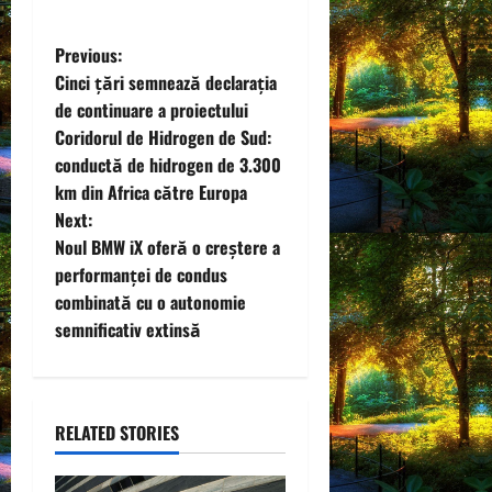
P
Previous:
Cinci țări semnează declarația
o
de continuare a proiectului
Coridorul de Hidrogen de Sud:
s
conductă de hidrogen de 3.300
t
km din Africa către Europa
Next:
n
Noul BMW iX oferă o creștere a
performanței de condus
a
combinată cu o autonomie
v
semnificativ extinsă
i
g
RELATED STORIES
a