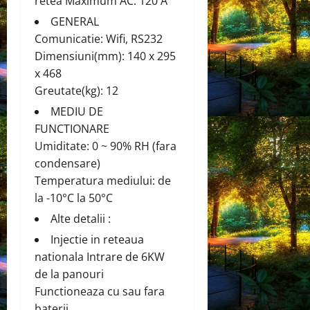
retea Maximum AC: 120 A
GENERAL
Comunicatie: Wifi, RS232
Dimensiuni(mm): 140 x 295
x 468
Greutate(kg): 12
MEDIU DE
FUNCTIONARE
Umiditate: 0 ~ 90% RH (fara
condensare)
Temperatura mediului: de
la -10°C la 50°C
Alte detalii :
Injectie in reteaua
nationala Intrare de 6KW
de la panouri
Functioneaza cu sau fara
baterii