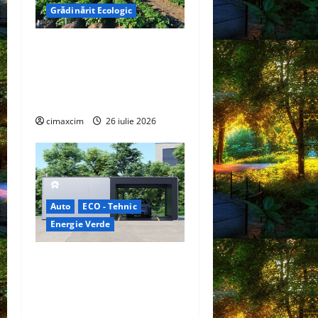
Grădinărit Ecologic
Agricultura Viitorului:
Tranziția Ecologică bazată
pe Tehnologie, nu pe
Chimicale
cimaxcim
26 iulie 2026
Auto
ECO - Tehnic
Energie Verde
China prezintă tehnologia
care schimbă regulile
jocului: baterii EV cu
încărcare în 6,5 minute.