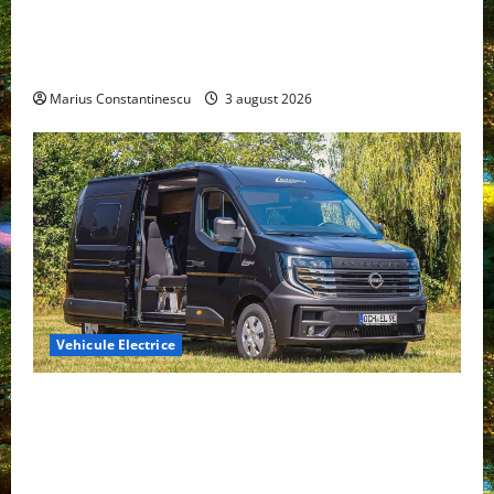
Geely lansează „Thunder”, unul dintre cele mai
compacte și eficiente sisteme de acționare electrică
din lume
Marius Constantinescu
3 august 2026
Vehicule Electrice
Interstar‑e Relax: Nissan și Eifelland au creat o
rulotă electrică care folosește bateria de 87 kWh nu
doar pentru tracțiune, ci și pentru încălzire complet
off‑grid