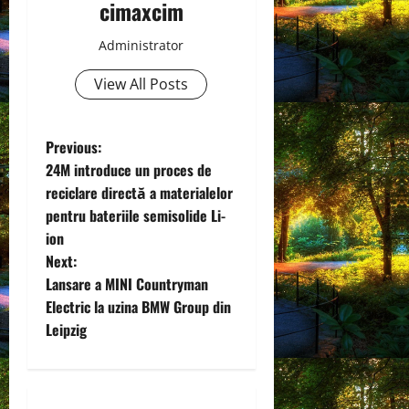
cimaxcim
Administrator
View All Posts
P
Previous:
24M introduce un proces de
o
reciclare directă a materialelor
pentru bateriile semisolide Li-
s
ion
t
Next:
Lansare a MINI Countryman
n
Electric la uzina BMW Group din
Leipzig
a
v