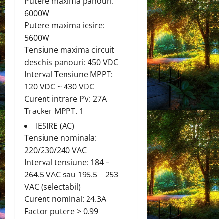
Putere maxima panouri:
6000W
Putere maxima iesire:
5600W
Tensiune maxima circuit
deschis panouri: 450 VDC
Interval Tensiune MPPT:
120 VDC ~ 430 VDC
Curent intrare PV: 27A
Tracker MPPT: 1
IESIRE (AC)
Tensiune nominala:
220/230/240 VAC
Interval tensiune: 184 –
264.5 VAC sau 195.5 – 253
VAC (selectabil)
Curent nominal: 24.3A
Factor putere > 0.99