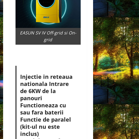
EASUN SV IV Off-grid si On-
grid
Injectie in reteaua
nationala Intrare
de 6KW de la
panouri
Functioneaza cu
sau fara baterii
Functie de paralel
(kit-ul nu este
inclus)