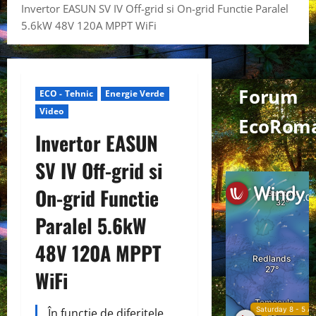
Invertor EASUN SV IV Off-grid si On-grid Functie Paralel
5.6kW 48V 120A MPPT WiFi
Forum
ECO - Tehnic
Energie Verde
Video
EcoRom
Invertor EASUN
SV IV Off-grid si
On-grid Functie
Paralel 5.6kW
48V 120A MPPT
WiFi
În funcție de diferitele