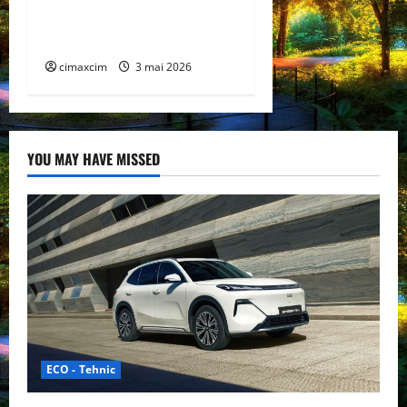
BYD și CATL conduc
revoluția globală
cimaxcim
3 mai 2026
YOU MAY HAVE MISSED
ECO - Tehnic