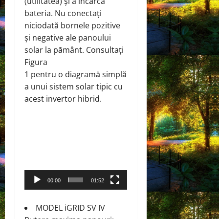
(utilitatea) și a încărca
bateria. Nu conectați
niciodată bornele pozitive
și negative ale panoului
solar la pământ. Consultați
Figura
1 pentru o diagramă simplă
a unui sistem solar tipic cu
acest invertor hibrid.
Player
video
00:00
01:52
MODEL iGRID SV IV