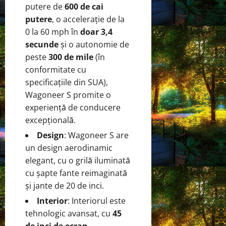
putere de
600 de cai
putere
, o accelerație de la
0 la 60 mph în
doar 3,4
secunde
și o autonomie de
peste
300 de mile
(în
conformitate cu
specificațiile din SUA),
Wagoneer S promite o
experiență de conducere
excepțională.
Design
: Wagoneer S are
un design aerodinamic
elegant, cu o grilă iluminată
cu șapte fante reimaginată
și jante de 20 de inci.
Interior
: Interiorul este
tehnologic avansat, cu
45
de inci de ecran