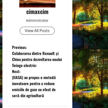
cimaxcim
Administrator
View All Posts
P
Previous:
Colaborarea dintre Renault și
o
China pentru dezvoltarea noului
Twingo electric:
s
Next:
t
(IIASA) au propus o metodă
inovatoare pentru a reduce
n
emisiile de gaze cu efect de
seră din agricultură
a