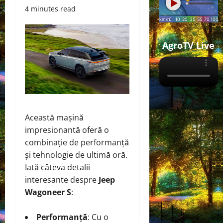
4 minutes read
AgroTV Live
Această mașină
impresionantă oferă o
combinație de performanță
și tehnologie de ultimă oră.
Iată câteva detalii
interesante despre
Jeep
Wagoneer S
:
Performanță
: Cu o