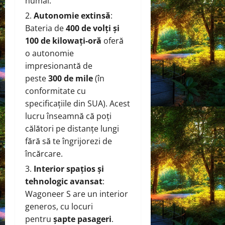
numai.
Autonomie extinsă
:
Bateria de
400 de volți și
100 de kilowați-oră
oferă
o autonomie
impresionantă de
peste
300 de mile
(în
conformitate cu
specificațiile din SUA). Acest
lucru înseamnă că poți
călători pe distanțe lungi
fără să te îngrijorezi de
încărcare.
Interior spațios și
tehnologic avansat
:
Wagoneer S are un interior
generos, cu locuri
pentru
șapte pasageri
.