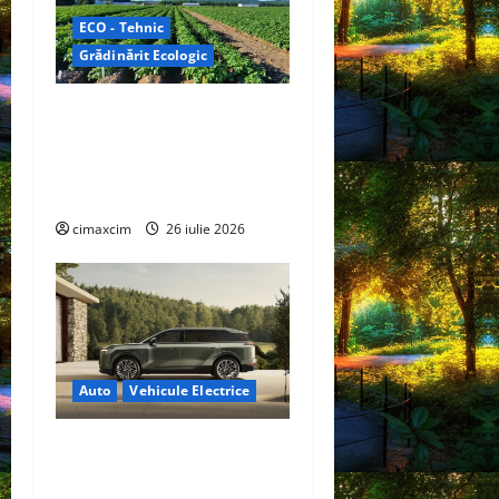
ECO - Tehnic
Grădinărit Ecologic
Agricultura Viitorului:
Tranziția Ecologică bazată
pe Tehnologie, nu pe
Chimicale
cimaxcim
26 iulie 2026
Auto
Vehicule Electrice
Lexus TZ 2027 – SUV
electric cu 7 locuri,