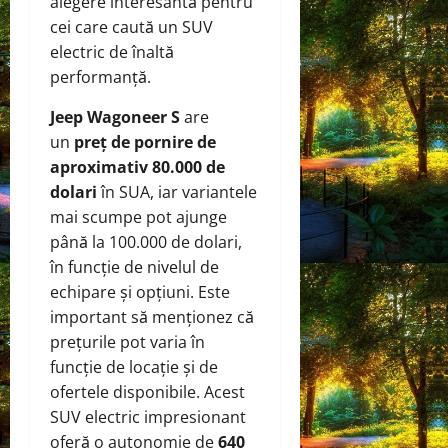
alegere interesantă pentru
cei care caută un SUV
electric de înaltă
performanță.
Jeep Wagoneer S
are
un
preț de pornire de
aproximativ 80.000 de
dolari
în SUA, iar variantele
mai scumpe pot ajunge
până la 100.000 de dolari,
în funcție de nivelul de
echipare și opțiuni. Este
important să menționez că
prețurile pot varia în
funcție de locație și de
ofertele disponibile. Acest
SUV electric impresionant
oferă o autonomie de
640