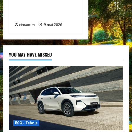
autonomie de până la 480
km și tracțiune integrală
standard
cimaxcim
9 mai 2026
YOU MAY HAVE MISSED
ECO - Tehnic