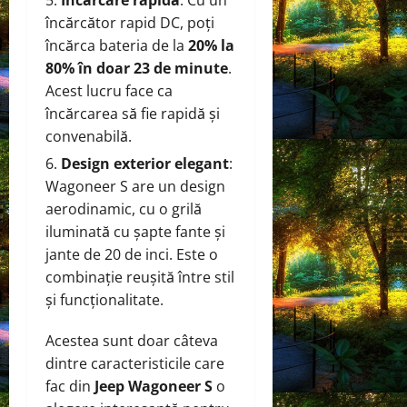
încărcător rapid DC, poți
încărca bateria de la
20% la
80% în doar 23 de minute
.
Acest lucru face ca
încărcarea să fie rapidă și
convenabilă.
Design exterior elegant
:
Wagoneer S are un design
aerodinamic, cu o grilă
iluminată cu șapte fante și
jante de 20 de inci. Este o
combinație reușită între stil
și funcționalitate.
Acestea sunt doar câteva
dintre caracteristicile care
fac din
Jeep Wagoneer S
o