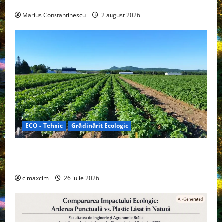
off‑grid
Marius Constantinescu
2 august 2026
ECO - Tehnic
Grădinărit Ecologic
Agricultura Viitorului: Tranziția Ecologică bazată pe
Tehnologie, nu pe Chimicale
cimaxcim
26 iulie 2026