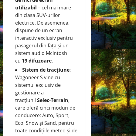
utilizabil
– cel mai mare
din clasa SUV-urilor
electrice. De asemenea,
dispune de un ecran
interactiv exclusiv pentru
pasagerul din față și un
sistem audio McIntosh
cu
19 difuzoare
.
Sistem de tracțiune
:
Wagoneer S vine cu
sistemul exclusiv de
gestionare a
tracțiunii
Selec-Terrain
,
care oferă cinci moduri de
conducere: Auto, Sport,
Eco, Snow și Sand, pentru
toate condițiile meteo și de