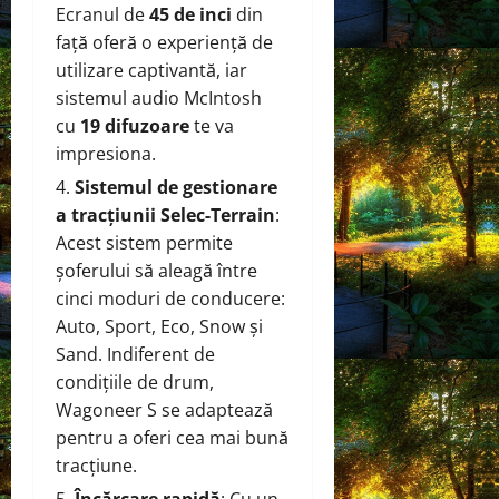
Ecranul de
45 de inci
din
față oferă o experiență de
utilizare captivantă, iar
sistemul audio McIntosh
cu
19 difuzoare
te va
impresiona.
Sistemul de gestionare
a tracțiunii Selec-Terrain
:
Acest sistem permite
șoferului să aleagă între
cinci moduri de conducere:
Auto, Sport, Eco, Snow și
Sand. Indiferent de
condițiile de drum,
Wagoneer S se adaptează
pentru a oferi cea mai bună
tracțiune.
Încărcare rapidă
: Cu un