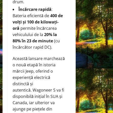
drum.
Încărcare rapidă
:
Bateria eficientă de
400 de
volți și 100 de kilowați-
oră
permite încărcarea
vehiculului de la
20% la
80% în 23 de minute
(cu
încărcător rapid DC).
Această lansare marchează
o nouă etapă în istoria
mărcii Jeep, oferind o
experiență electrică
distinctă și
autentică. Wagoneer S va fi
disponibilă inițial în SUA și
Canada, iar ulterior va
ajunge pe piețele din