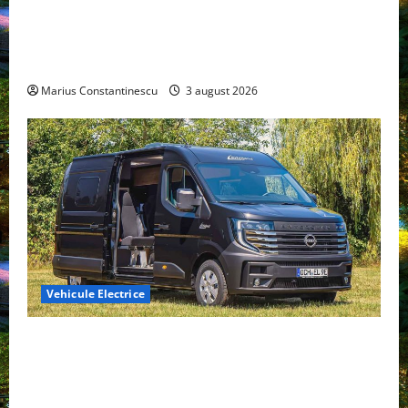
Geely lansează „Thunder”, unul dintre cele mai
compacte și eficiente sisteme de acționare electrică
din lume
Marius Constantinescu
3 august 2026
Vehicule Electrice
Interstar‑e Relax: Nissan și Eifelland au creat o
rulotă electrică care folosește bateria de 87 kWh nu
doar pentru tracțiune, ci și pentru încălzire complet