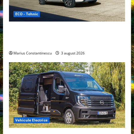
ECO - Tehnic
Geely lansează „Thunder”, unul dintre cele mai
compacte și eficiente sisteme de acționare electrică
din lume
Marius Constantinescu
3 august 2026
Vehicule Electrice