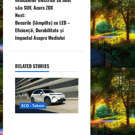
vehiculelor electrice cu noul
s
său SUV, Acura ZDX
t
Next:
Becurile (lămpilte) cu LED –
n
Eficiență, Durabilitate și
Impactul Asupra Mediului
a
v
i
RELATED STORIES
g
a
t
ECO - Tehnic
i
Geely lansează „Thunder”,
o
unul dintre cele mai