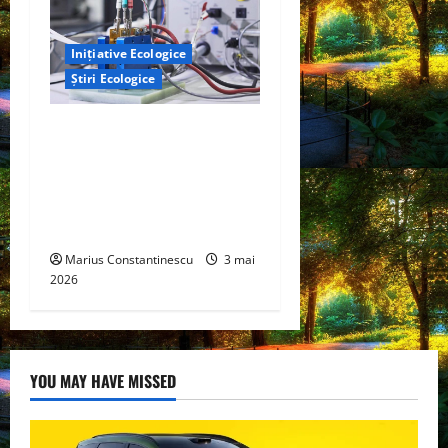
Inițiative Ecologice
Știri Ecologice
Un nou design al celulelor
de combustibil pe bază de
hidrogen ar putea debloca
tehnologii cheie de energie
curată
Marius Constantinescu
3 mai
2026
YOU MAY HAVE MISSED