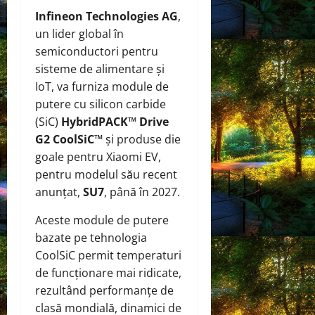
Infineon Technologies AG
,
un lider global în
semiconductori pentru
sisteme de alimentare și
IoT, va furniza module de
putere cu silicon carbide
(SiC)
HybridPACK™ Drive
G2 CoolSiC™
și produse die
goale pentru Xiaomi EV,
pentru modelul său recent
anunțat,
SU7
, până în 2027.
Aceste module de putere
bazate pe tehnologia
CoolSiC permit temperaturi
de funcționare mai ridicate,
rezultând performanțe de
clasă mondială, dinamici de