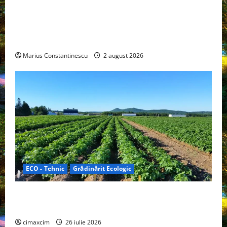
Interstar‑e Relax: Nissan și Eifelland au creat o
rulotă electrică care folosește bateria de 87 kWh nu
doar pentru tracțiune, ci și pentru încălzire complet
off‑grid
Marius Constantinescu
2 august 2026
ECO - Tehnic
Grădinărit Ecologic
Agricultura Viitorului: Tranziția Ecologică bazată pe
Tehnologie, nu pe Chimicale
cimaxcim
26 iulie 2026