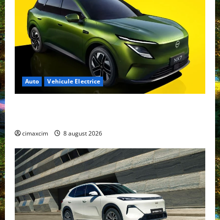
Auto
Vehicule Electrice
Nissan NX7: SUV-ul electrificat accesibil care extinde
gama Nissan în China
cimaxcim
8 august 2026