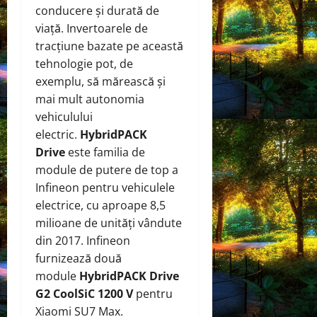
conducere și durată de
viață. Invertoarele de
tracțiune bazate pe această
tehnologie pot, de
exemplu, să mărească și
mai mult autonomia
vehiculului
electric.
HybridPACK
Drive
este familia de
module de putere de top a
Infineon pentru vehiculele
electrice, cu aproape 8,5
milioane de unități vândute
din 2017. Infineon
furnizează două
module
HybridPACK Drive
G2 CoolSiC 1200 V
pentru
Xiaomi SU7 Max.