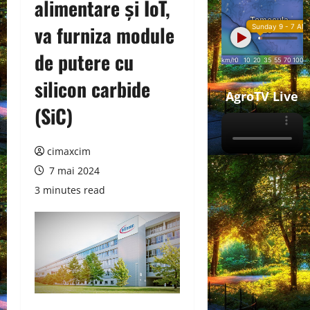
alimentare și IoT,
va furniza module
de putere cu
silicon carbide
AgroTV Live
(SiC)
cimaxcim
7 mai 2024
3 minutes read