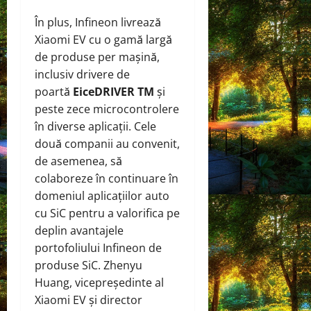
În plus, Infineon livrează
Xiaomi EV cu o gamă largă
de produse per mașină,
inclusiv drivere de
poartă
EiceDRIVER TM
și
peste zece microcontrolere
în diverse aplicații. Cele
două companii au convenit,
de asemenea, să
colaboreze în continuare în
domeniul aplicațiilor auto
cu SiC pentru a valorifica pe
deplin avantajele
portofoliului Infineon de
produse SiC. Zhenyu
Huang, vicepreședinte al
Xiaomi EV și director