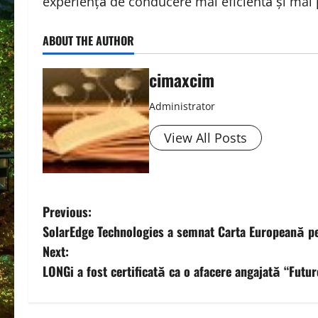
experiență de conducere mai eficientă și mai p
ABOUT THE AUTHOR
cimaxcim
Administrator
View All Posts
P
Previous:
SolarEdge Technologies a semnat Carta Europeană pe
o
Next:
s
LONGi a fost certificată ca o afacere angajată “Futur
t