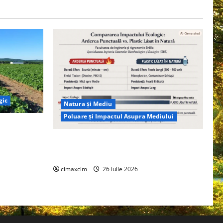
gic
Natura și Mediu
Poluare și Impactul Asupra Mediului
ția
ie, nu pe
Managementul deșeurilor în România:
probleme reale, soluții și tehnologii noi
cimaxcim
26 iulie 2026