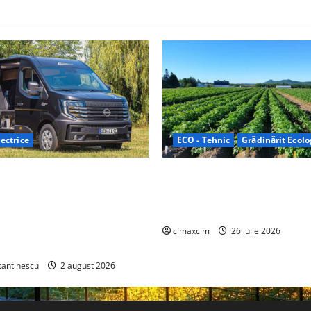
ectrice
ECO - Tehnic
Grădinărit Ecolo
Relax: Nissan și Eifelland au
Agricultura Viitorului: Tranzi
otă electrică care folosește
Ecologică bazată pe Tehnolog
87 kWh nu doar pentru
Chimicale
i și pentru încălzire complet
cimaxcim
26 iulie 2026
tantinescu
2 august 2026