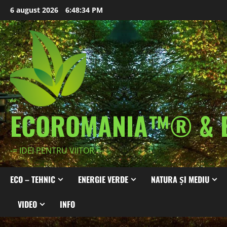
Skip
6 august 2026
6:48:36 PM
to
content
ECOROMANIA™® & 
-= IDEI PENTRU VIITOR =-
ECO – TEHNIC
ENERGIE VERDE
NATURA ȘI MEDIU
VIDEO
INFO