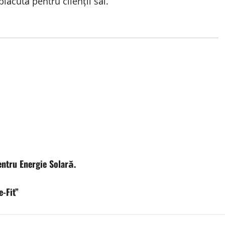
lăcută pentru clienții săi.
ntru Energie Solară.
e-Fit”