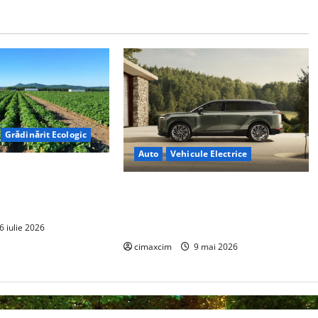
Grădinărit Ecologic
Auto
Vehicule Electrice
torului: Tranziția
tă pe Tehnologie, nu
Lexus TZ 2027 – SUV electric cu 7
locuri, autonomie de până la 480
km și tracțiune integrală standard
6 iulie 2026
cimaxcim
9 mai 2026