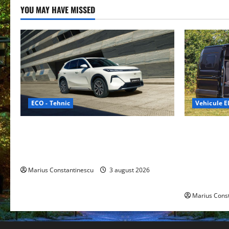
YOU MAY HAVE MISSED
ECO - Tehnic
Vehicule El
Geely lansează „Thunder”, unul dintre
Interstar‑e 
cele mai compacte și eficiente sisteme
creat o rul
de acționare electrică din lume
bateria de 
tracțiune, c
Marius Constantinescu
3 august 2026
off‑grid
Marius Cons