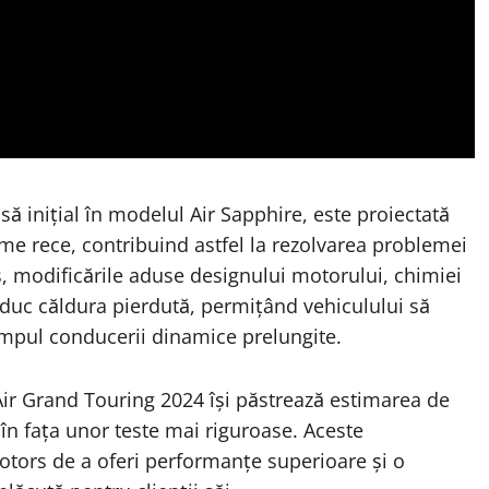
ă inițial în modelul Air Sapphire, este proiectată
me rece, contribuind astfel la rezolvarea problemei
us, modificările aduse designului motorului, chimiei
 reduc căldura pierdută, permițând vehiculului să
impul conducerii dinamice prelungite.
Air Grand Touring 2024 își păstrează estimarea de
în fața unor teste mai riguroase. Aceste
otors de a oferi performanțe superioare și o