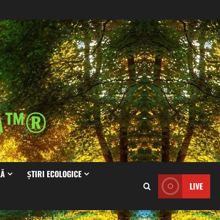
IA™®
LĂ
ȘTIRI ECOLOGICE
LIVE