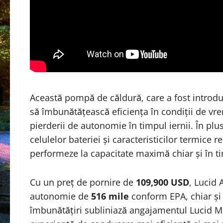
Această pompă de căldură, care a fost introdus
să îmbunătățească eficiența în condiții de vre
pierderii de autonomie în timpul iernii. În pl
celulelor bateriei și caracteristicilor termice
performeze la capacitate maximă chiar și în t
Cu un preț de pornire de
109,900 USD
, Lucid 
autonomie de
516 mile
conform EPA, chiar și 
îmbunătățiri subliniază angajamentul Lucid M