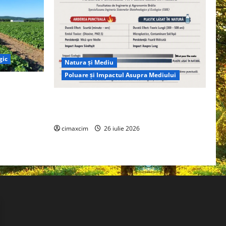
gic
Natura și Mediu
Poluare și Impactul Asupra Mediului
ția
ie, nu pe
Managementul deșeurilor în România:
probleme reale, soluții și tehnologii noi
cimaxcim
26 iulie 2026