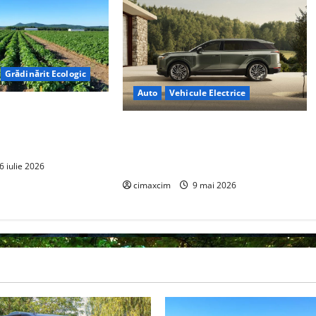
Grădinărit Ecologic
Auto
Vehicule Electrice
torului: Tranziția
tă pe Tehnologie, nu
Lexus TZ 2027 – SUV electric cu 7
locuri, autonomie de până la 480
km și tracțiune integrală standard
6 iulie 2026
cimaxcim
9 mai 2026