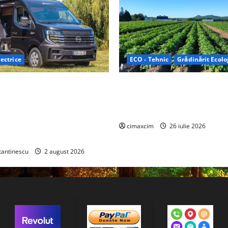
ectrice
ECO - Tehnic
Grădinărit Ecolo
Relax: Nissan și Eifelland au
Agricultura Viitorului: Tranzi
otă electrică care folosește
Ecologică bazată pe Tehnolog
87 kWh nu doar pentru
Chimicale
i și pentru încălzire complet
cimaxcim
26 iulie 2026
tantinescu
2 august 2026