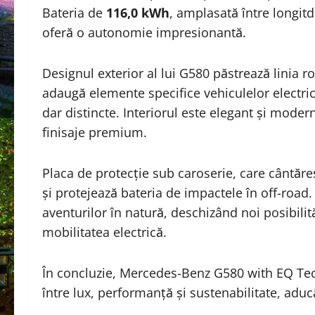
Bateria de
116,0 kWh
, amplasată între longit
oferă o autonomie impresionantă.
Designul exterior al lui G580 păstrează linia r
adaugă elemente specifice vehiculelor electrice.
dar distincte. Interiorul este elegant și modern,
finisaje premium.
Placa de protecție sub caroserie, care cântăr
și protejează bateria de impactele în off-road
aventurilor în natură, deschizând noi posibilită
mobilitatea electrică.
În concluzie, Mercedes-Benz G580 with EQ Te
între lux, performanță și sustenabilitate, adu