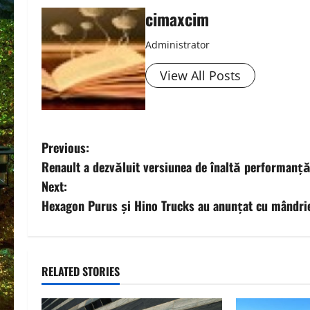
cimaxcim
Administrator
View All Posts
P
Previous:
Renault a dezvăluit versiunea de înaltă performanță
o
Next:
s
Hexagon Purus și Hino Trucks au anunțat cu mândrie
t
n
RELATED STORIES
a