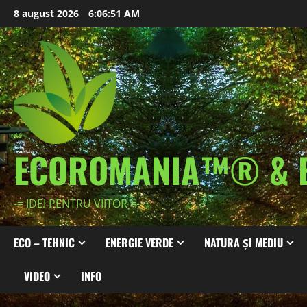
Skip
8 august 2026
6:06:52 AM
to
content
ECOROMANIA™® & 
-= IDEI PENTRU VIITOR =-
ECO – TEHNIC
ENERGIE VERDE
NATURA ȘI MEDIU
VIDEO
INFO