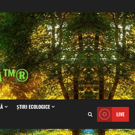
IA™®
LĂ
ȘTIRI ECOLOGICE
LIVE