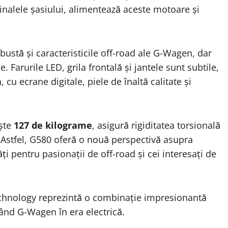
dinalele șasiului, alimentează aceste motoare și
obustă și caracteristicile off-road ale G-Wagen, dar
 Farurile LED, grila frontală și jantele sunt subtile,
 cu ecrane digitale, piele de înaltă calitate și
ește
127 de kilograme
, asigură rigiditatea torsională
. Astfel, G580 oferă o nouă perspectivă asupra
ți pentru pasionații de off-road și cei interesați de
chnology reprezintă o combinație impresionantă
când G-Wagen în era electrică.