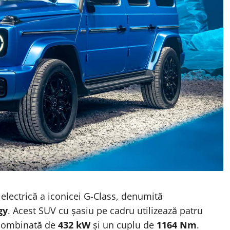
lectrică a iconicei G-Class, denumită
gy
. Acest SUV cu șasiu pe cadru utilizează patru
 combinată de
432 kW
și un cuplu de
1164 Nm
.