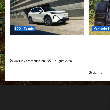
ECO - Tehnic
Vehicule El
Geely lansează „Thunder”, unul dintre
Interstar‑e 
cele mai compacte și eficiente sisteme
creat o rul
de acționare electrică din lume
bateria de 
tracțiune, c
Marius Constantinescu
3 august 2026
off‑grid
Marius Cons