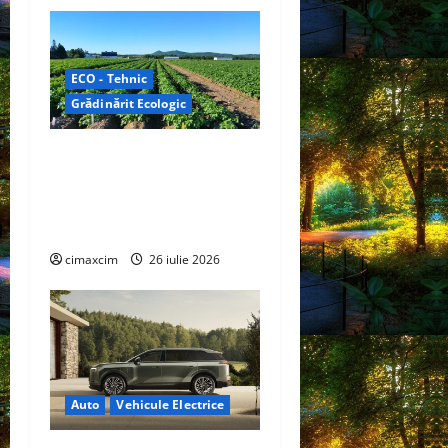
ECO - Tehnic
Grădinărit Ecologic
Agricultura Viitorului:
Tranziția Ecologică bazată
pe Tehnologie, nu pe
Chimicale
cimaxcim
26 iulie 2026
Auto
Vehicule Electrice