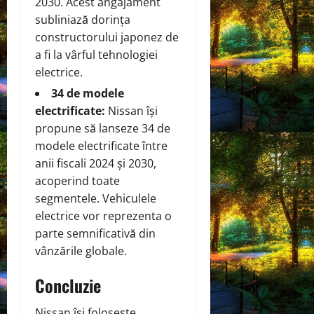
2030. Acest angajament
subliniază dorința
constructorului japonez de
a fi la vârful tehnologiei
electrice.
34 de modele
electrificate:
Nissan își
propune să lanseze 34 de
modele electrificate între
anii fiscali 2024 și 2030,
acoperind toate
segmentele. Vehiculele
electrice vor reprezenta o
parte semnificativă din
vânzările globale.
Concluzie
Nissan își folosește