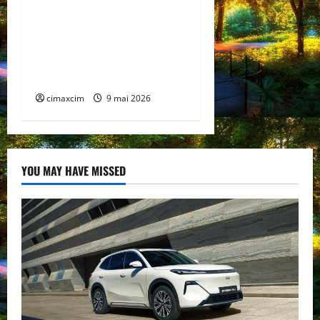
Lexus TZ 2027 – SUV
electric cu 7 locuri,
autonomie de până la 480
km și tracțiune integrală
standard
cimaxcim
9 mai 2026
YOU MAY HAVE MISSED