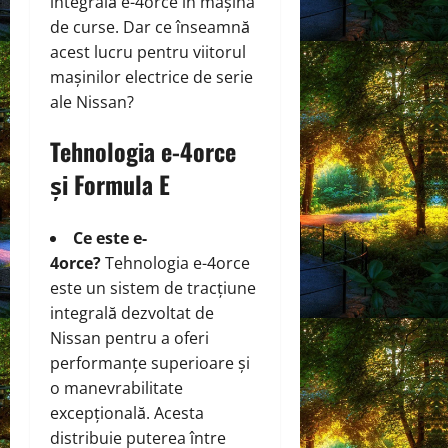
integrală e-4orce în mașina
de curse. Dar ce înseamnă
acest lucru pentru viitorul
mașinilor electrice de serie
ale Nissan?
Tehnologia e-4orce
și Formula E
Ce este e-
4orce?
Tehnologia e-4orce
este un sistem de tracțiune
integrală dezvoltat de
Nissan pentru a oferi
performanțe superioare și
o manevrabilitate
excepțională. Acesta
distribuie puterea între