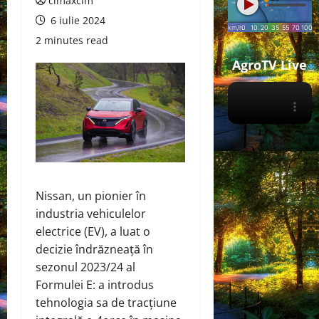
cimaxcim
6 iulie 2024
2 minutes read
AgroTV Live
Nissan, un pionier în
industria vehiculelor
electrice (EV), a luat o
decizie îndrăzneață în
sezonul 2023/24 al
Formulei E: a introdus
tehnologia sa de tracțiune