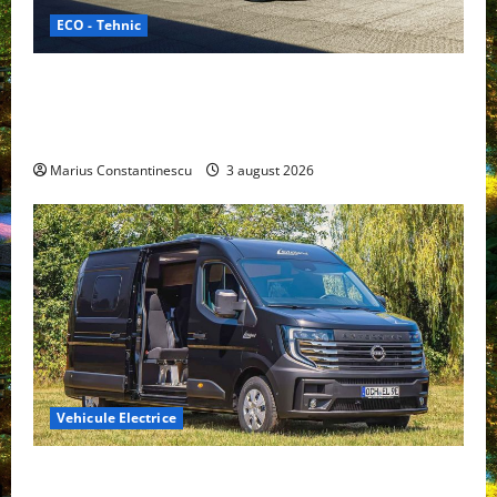
ECO - Tehnic
Geely lansează „Thunder”, unul dintre cele mai
compacte și eficiente sisteme de acționare electrică
din lume
Marius Constantinescu
3 august 2026
Vehicule Electrice
Interstar‑e Relax: Nissan și Eifelland au creat o