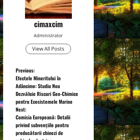
cimaxcim
Administrator
View All Posts
P
Previous:
Efectele Mineritului în
o
Adâncime: Studiu Nou
Dezvăluie Riscuri Geo-Chimice
s
pentru Ecosistemele Marine
t
Next:
Comisia Europeană: Detalii
n
privind subvențiile pentru
producătorii chinezi de
a