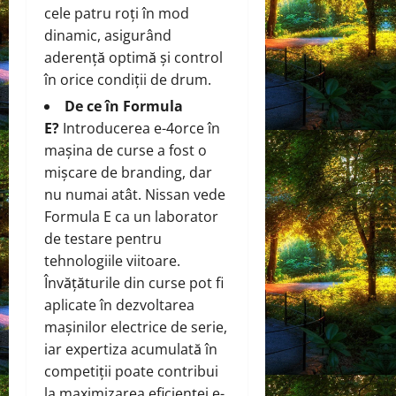
cele patru roți în mod
dinamic, asigurând
aderență optimă și control
în orice condiții de drum.
De ce în Formula
E?
Introducerea e-4orce în
mașina de curse a fost o
mișcare de branding, dar
nu numai atât. Nissan vede
Formula E ca un laborator
de testare pentru
tehnologiile viitoare.
Învățăturile din curse pot fi
aplicate în dezvoltarea
mașinilor electrice de serie,
iar expertiza acumulată în
competiții poate contribui
la maximizarea eficienței e-