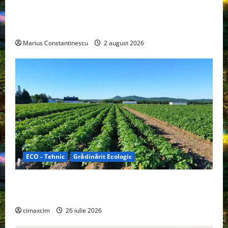
rulotă electrică care folosește bateria de 87 kWh nu
doar pentru tracțiune, ci și pentru încălzire complet
off‑grid
Marius Constantinescu
2 august 2026
ECO - Tehnic
Grădinărit Ecologic
Agricultura Viitorului: Tranziția Ecologică bazată pe
Tehnologie, nu pe Chimicale
cimaxcim
26 iulie 2026