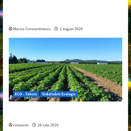
rulotă electrică care folosește bateria de 87 kWh nu
doar pentru tracțiune, ci și pentru încălzire complet
off‑grid
Marius Constantinescu
2 august 2026
ECO - Tehnic
Grădinărit Ecologic
Agricultura Viitorului: Tranziția Ecologică bazată pe
Tehnologie, nu pe Chimicale
cimaxcim
26 iulie 2026