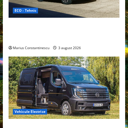
ECO - Tehnic
Geely lansează „Thunder”, unul dintre cele mai
compacte și eficiente sisteme de acționare electrică
din lume
Marius Constantinescu
3 august 2026
Vehicule Electrice
Interstar‑e Relax: Nissan și Eifelland au creat o