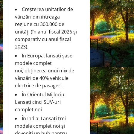
Creșterea unităților de
vânzări din întreaga
regiune cu 300.000 de
unități (în anul fiscal 2026 și
comparativ cu anul fiscal
2023).
În Europa: lansați șase
modele complet
noi; obținerea unui mix de
vânzări de 40% vehicule
electrice de pasageri.
În Orientul Mijlociu:
Lansați cinci SUV-uri
complet noi.
În India: Lansați trei
modele complet noi și
deveniți un hub pentru