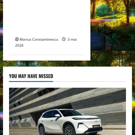
Un nou design al celulelor
de combustibil pe bază de
hidrogen ar putea debloca
tehnologii cheie de energie
curată
Marius Constantinescu
3 mai
2026
YOU MAY HAVE MISSED