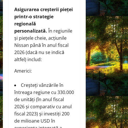
Asigurarea creșterii pieței
printr-o strategie
regională
personalizată.
În regiunile
și piețele cheie, acțiunile
Nissan până în anul fiscal
2026 (dacă nu se indică
altfel) includ:
Americi:
Creșteți vânzările în
întreaga regiune cu 330.000
de unități (în anul fiscal
2026 și comparativ cu anul
fiscal 2023) și investiți 200
de milioane USD în
experiența integrată a