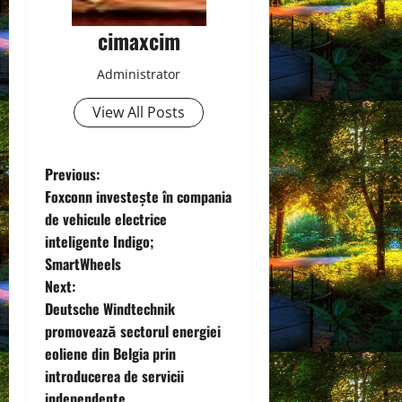
cimaxcim
Administrator
View All Posts
P
Previous:
Foxconn investește în compania
o
de vehicule electrice
inteligente Indigo;
s
SmartWheels
t
Next:
Deutsche Windtechnik
n
promovează sectorul energiei
eoliene din Belgia prin
a
introducerea de servicii
independente