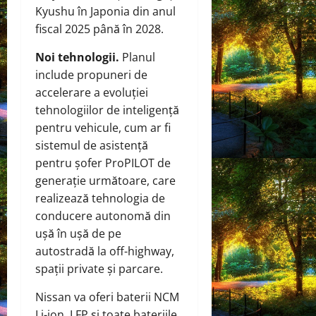
Kyushu în Japonia din anul
fiscal 2025 până în 2028.
Noi tehnologii.
Planul
include propuneri de
accelerare a evoluției
tehnologiilor de inteligență
pentru vehicule, cum ar fi
sistemul de asistență
pentru șofer ProPILOT de
generație următoare, care
realizează tehnologia de
conducere autonomă din
ușă în ușă de pe
autostradă la off-highway,
spații private și parcare.
Nissan va oferi baterii NCM
Li-ion, LFP și toate bateriile