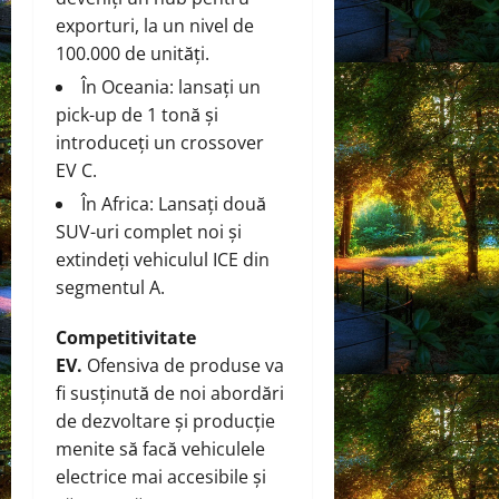
exporturi, la un nivel de
100.000 de unități.
În Oceania: lansați un
pick-up de 1 tonă și
introduceți un crossover
EV C.
În Africa: Lansați două
SUV-uri complet noi și
extindeți vehiculul ICE din
segmentul A.
Competitivitate
EV.
Ofensiva de produse va
fi susținută de noi abordări
de dezvoltare și producție
menite să facă vehiculele
electrice mai accesibile și