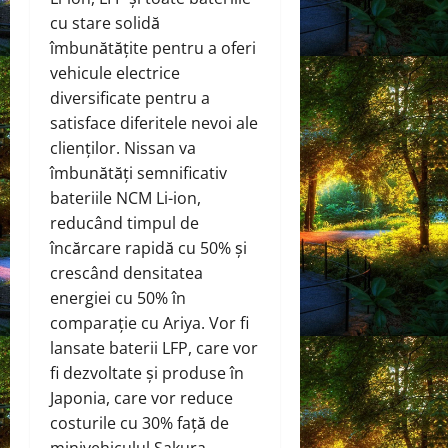
cu stare solidă
îmbunătățite pentru a oferi
vehicule electrice
diversificate pentru a
satisface diferitele nevoi ale
clienților. Nissan va
îmbunătăți semnificativ
bateriile NCM Li-ion,
reducând timpul de
încărcare rapidă cu 50% și
crescând densitatea
energiei cu 50% în
comparație cu Ariya. Vor fi
lansate baterii LFP, care vor
fi dezvoltate și produse în
Japonia, care vor reduce
costurile cu 30% față de
minivehiculul Sakura