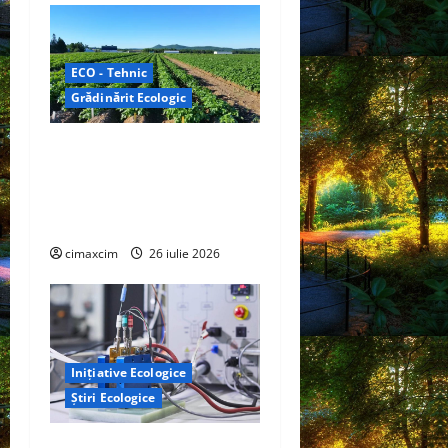
ECO - Tehnic
Grădinărit Ecologic
Agricultura Viitorului:
Tranziția Ecologică bazată
pe Tehnologie, nu pe
Chimicale
cimaxcim
26 iulie 2026
Inițiative Ecologice
Știri Ecologice