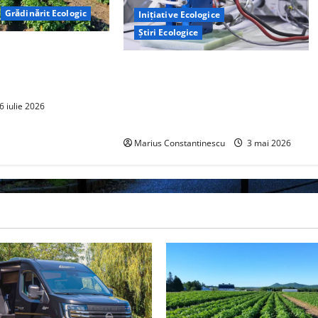
Grădinărit Ecologic
Inițiative Ecologice
Știri Ecologice
torului: Tranziția
tă pe Tehnologie, nu
Un nou design al celulelor de
combustibil pe bază de hidrogen
ar putea debloca tehnologii cheie
6 iulie 2026
de energie curată
Marius Constantinescu
3 mai 2026