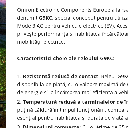
Omron Electronic Components Europe a lansat
denumit
G9KC
, special conceput pentru utiliza
Mode 3 AC pentru vehicule electrice (EV). Aces
privește performanța și fiabilitatea încărcătoa
mobilității electrice.
Caracteristici cheie ale releului G9KC:
Rezistență redusă de contact
: Releul G9K
disponibilă pe piață, cu o valoare maximă de 
de energie și la încărcarea mai eficientă a vehi
Temperatură redusă a terminalelor de î
puțină căldură în timpul funcționării, comparat
esențial pentru fiabilitatea și durata de viață 
Dimensiuni compacte
: Cu o lățime de 3