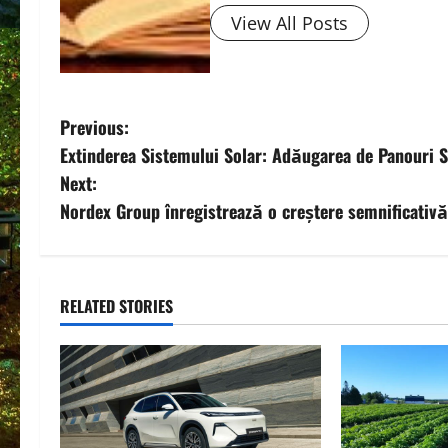
View All Posts
P
Previous:
Extinderea Sistemului Solar: Adăugarea de Panouri So
o
Next:
s
Nordex Group înregistrează o creștere semnificativ
t
n
RELATED STORIES
a
v
i