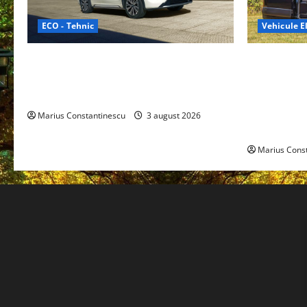
ECO - Tehnic
Vehicule El
Geely lansează „Thunder”, unul dintre
Interstar‑e 
cele mai compacte și eficiente sisteme
creat o rul
de acționare electrică din lume
bateria de 
tracțiune, c
Marius Constantinescu
3 august 2026
off‑grid
Marius Cons