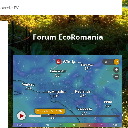
toarele EV
Forum EcoRomania