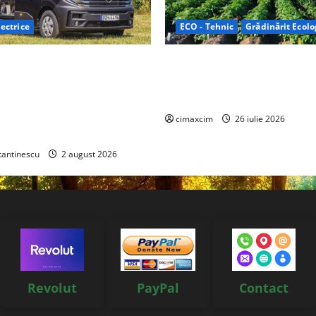
ectrice
ECO - Tehnic
Grădinărit Ecolo
Relax: Nissan și Eifelland au
Agricultura Viitorului: Tranzi
otă electrică care folosește
Ecologică bazată pe Tehnolog
87 kWh nu doar pentru
Chimicale
i și pentru încălzire complet
cimaxcim
26 iulie 2026
tantinescu
2 august 2026
Revolut
PayPal
Contact