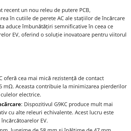
 recent un nou releu de putere PCB,
rea în cutiile de perete AC ale stațiilor de încărcare
ta aduce îmbunătățiri semnificative în ceea ce
relor EV, oferind o soluție inovatoare pentru viitorul
C oferă cea mai mică rezistență de contact
6 mΩ. Aceasta contribuie la minimizarea pierderilor
culelor electrice.
ncărcare
: Dispozitivul G9KC produce mult mai
iv cu alte releuri echivalente. Acest lucru este
a încărcătoarelor EV.
5 mm, lungime de 58 mm și înălțime de 47 mm,