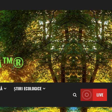
IA™®
LĂ
ȘTIRI ECOLOGICE
LIVE