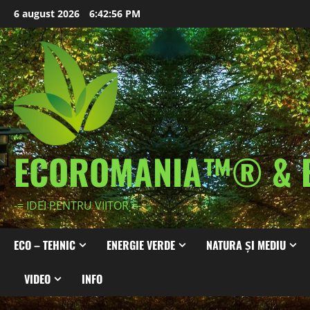
Skip
6 august 2026
6:42:58 PM
to
content
ECOROMANIA™® & 
-= IDEI PENTRU VIITOR =-
ECO – TEHNIC
ENERGIE VERDE
NATURA ȘI MEDIU
VIDEO
INFO