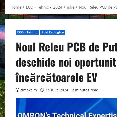
Home
ECO - Tehnic
2024
iulie
Noul Releu PCB de Pu
ECO - Tehnic
Știri Ecologice
Noul Releu PCB de Pu
deschide noi oportuni
încărcătoarele EV
cimaxcim
15 iulie 2024
2 minutes read