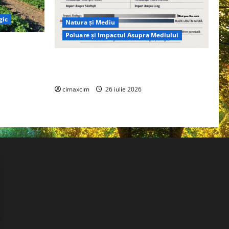
gic
Natura și Mediu
Poluare și Impactul Asupra Mediului
ția
ie, nu pe
Managementul deșeurilor în România:
probleme reale, soluții și tehnologii noi
cimaxcim
26 iulie 2026