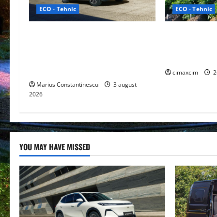
g
ECO - Tehnic
ECO - Tehnic
a
Geely lansează „Thunder”, unul
Agricultura Vii
t
dintre cele mai compacte și
Ecologică baza
eficiente sisteme de acționare
pe Chimicale
i
electrică din lume
cimaxcim
2
Marius Constantinescu
3 august
o
2026
n
YOU MAY HAVE MISSED