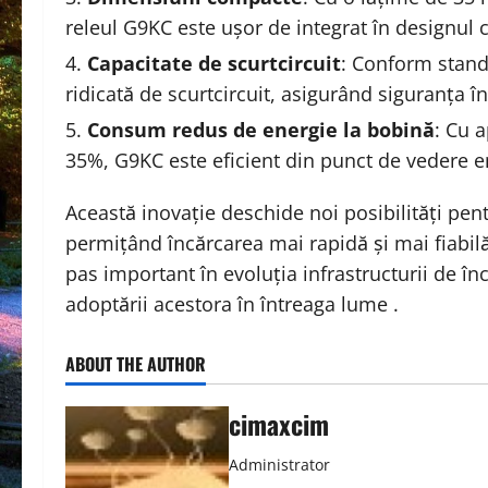
releul G9KC este ușor de integrat în designul c
Capacitate de scurtcircuit
: Conform stand
ridicată de scurtcircuit, asigurând siguranța î
Consum redus de energie la bobină
: Cu 
35%, G9KC este eficient din punct de vedere e
Această inovație deschide noi posibilități pent
permițând încărcarea mai rapidă și mai fiabilă
pas important în evoluția infrastructurii de înc
adoptării acestora în întreaga lume .
ABOUT THE AUTHOR
cimaxcim
Administrator