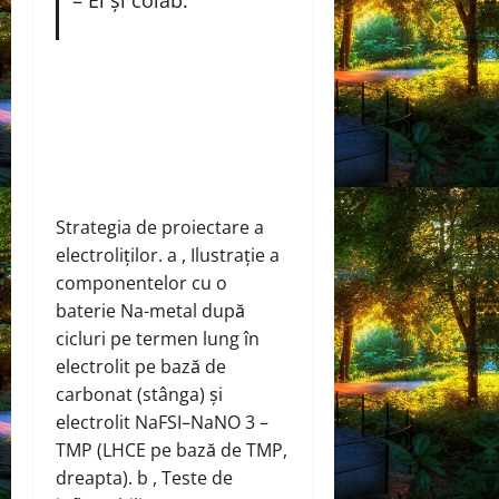
– El și colab.
Strategia de proiectare a
electroliților. a , Ilustrație a
componentelor cu o
baterie Na-metal după
cicluri pe termen lung în
electrolit pe bază de
carbonat (stânga) și
electrolit NaFSI–NaNO 3 –
TMP (LHCE pe bază de TMP,
dreapta). b , Teste de