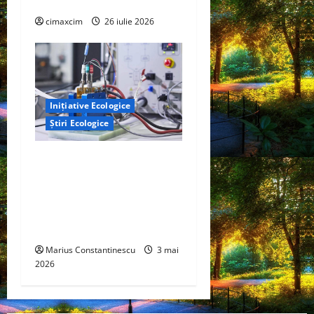
Chimicale
cimaxcim
26 iulie 2026
Inițiative Ecologice
Știri Ecologice
Un nou design al celulelor
de combustibil pe bază de
hidrogen ar putea debloca
tehnologii cheie de energie
curată
Marius Constantinescu
3 mai
2026