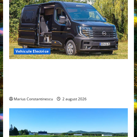
Vehicule Electrice
Interstar‑e Relax: Nissan și Eifelland au creat o
rulotă electrică care folosește bateria de 87 kWh nu
doar pentru tracțiune, ci și pentru încălzire complet
off‑grid
Marius Constantinescu
2 august 2026