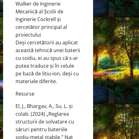
Walker de Inginerie
Mecanică al Școlii de
Inginerie Cockrell și
cercetător principal al
proiectului
Deși cercetătorii au aplicat
această tehnică unei baterii
cu sodiu, ei au spus că s-ar
putea traduce și în celule
pe bază de litiu-ion, deși cu
materiale diferite.
Resurse
El, J., Bhargav, A., Su, L. şi
colab. (2024) „Reglarea
structurii de solvatare cu
săruri pentru bateriile
sodiu-metal stabile.” Nat