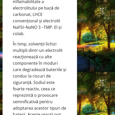
inflamabilitate a
electrolitului pe bază de
carbonat, LHCE
convențional și electrolit
NaFSI–NaNO 3 –TMP. El și
colab.
În timp, solvenții lichizi
multipli dintr-un electrolit
reacționează cu alte
componente în moduri
care degradează bateriile și
conduc la riscuri de
siguranță. Sodiul este
foarte reactiv, ceea ce
reprezintă o provocare
semnificativă pentru
adoptarea acestor tipuri de
baterii. Aceste reacții pot