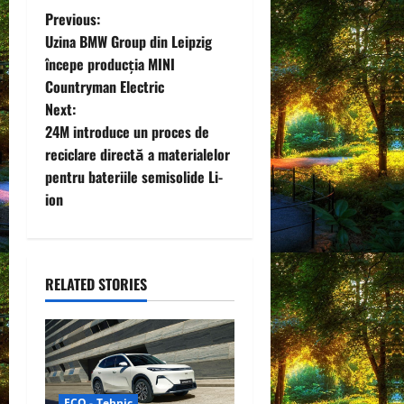
P
Previous:
Uzina BMW Group din Leipzig
o
începe producția MINI
Countryman Electric
s
Next:
t
24M introduce un proces de
reciclare directă a materialelor
n
pentru bateriile semisolide Li-
ion
a
v
i
RELATED STORIES
g
a
ECO - Tehnic