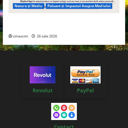
Natura și Mediu
Poluare și Impactul Asupra Mediului
Managementul deșeurilor în România: probleme
reale, soluții și tehnologii noi
cimaxcim
26 iulie 2026
Revolut
PayPal
Contact