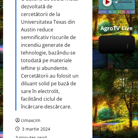
dezvoltată de
cercetătorii de la
Universitatea Texas din
AgroTV Live
Austin reduce
semnificativ riscurile de
incendiu generate de
tehnologie, bazându-se
totodată pe materiale
ieftine și abundente.
Cercetătorii au folosit un
diluant solid pe bază de
sare în electrolit,
facilitând ciclul de
încărcare-descărcare.
cimaxcim
3 martie 2024
3 minutes read