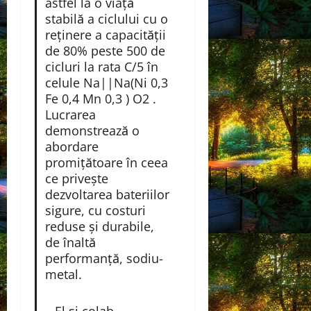
astfel la o viață
stabilă a ciclului cu o
reținere a capacității
de 80% peste 500 de
cicluri la rata C/5 în
celule Na||Na(Ni 0,3
Fe 0,4 Mn 0,3 ) O2 .
Lucrarea
demonstrează o
abordare
promițătoare în ceea
ce privește
dezvoltarea bateriilor
sigure, cu costuri
reduse și durabile,
de înaltă
performanță, sodiu-
metal.