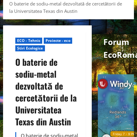
O baterie de sodiu-metal dezvoltată de cercetătorii de
la Universitatea Texas din Austin
Forum
ECO - Tehnic
Proiecte - eco
Știri Ecologice
EcoRom
O baterie de
sodiu-metal
dezvoltată de
cercetătorii de la
Universitatea
Texas din Austin
O baterie de sodiu-metal