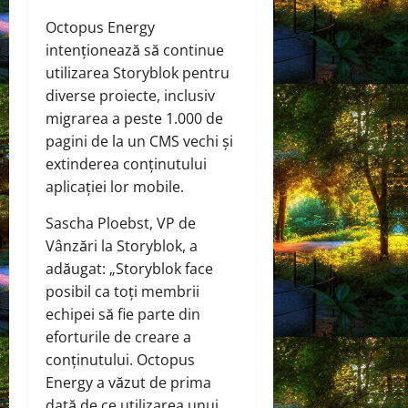
Octopus Energy
intenționează să continue
utilizarea Storyblok pentru
diverse proiecte, inclusiv
migrarea a peste 1.000 de
pagini de la un CMS vechi și
extinderea conținutului
aplicației lor mobile.
Sascha Ploebst, VP de
Vânzări la Storyblok, a
adăugat: „Storyblok face
posibil ca toți membrii
echipei să fie parte din
eforturile de creare a
conținutului. Octopus
Energy a văzut de prima
dată de ce utilizarea unui