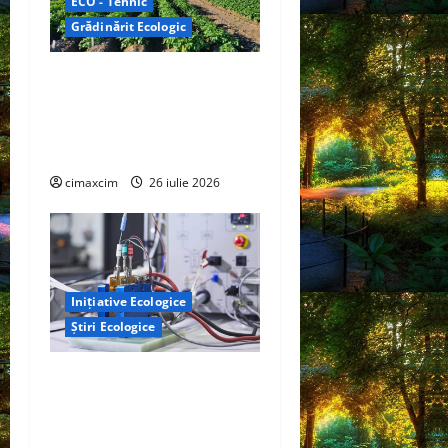
ECO - Tehnic
Grădinărit Ecologic
Agricultura Viitorului:
Tranziția Ecologică bazată
pe Tehnologie, nu pe
Chimicale
cimaxcim
26 iulie 2026
Inițiative Ecologice
Știri Ecologice
Un nou design al celulelor
de combustibil pe bază de
hidrogen ar putea debloca