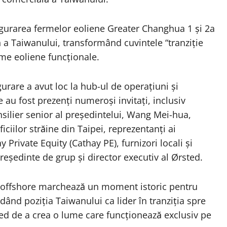
urarea fermelor eoliene Greater Changhua 1 și 2a
ă a Taiwanului, transformând cuvintele “tranziție
rme eoliene funcționale.
are a avut loc la hub-ul de operațiuni și
 au fost prezenți numeroși invitați, inclusiv
silier senior al președintelui, Wang Mei-hua,
ciilor străine din Taipei, reprezentanți ai
 Private Equity (Cathay PE), furnizori locali și
reședinte de grup și director executiv al Ørsted.
 offshore marchează un moment istoric pentru
dând poziția Taiwanului ca lider în tranziția spre
ed de a crea o lume care funcționează exclusiv pe