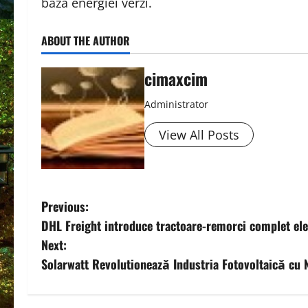
baza energiei verzi.
ABOUT THE AUTHOR
cimaxcim
Administrator
View All Posts
P
Previous:
DHL Freight introduce tractoare-remorci complet ele
o
Next:
s
Solarwatt Revolutionează Industria Fotovoltaică cu
t