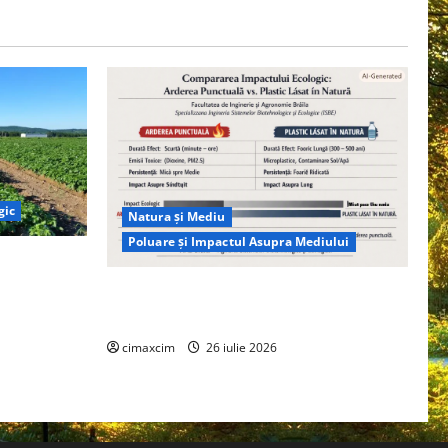
gic
Natura și Mediu
Poluare și Impactul Asupra Mediului
ția
ie, nu pe
Managementul deșeurilor în România:
probleme reale, soluții și tehnologii noi
cimaxcim
26 iulie 2026