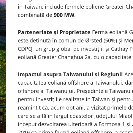
în Taiwan, include fermele eoliene Greater Cha
combinată de
900 MW
.
Parteneriate și Proprietate
Ferma eoliană G
este deținută în comun de Ørsted (50%) și Me
CDPQ, un grup global de investiții, și Cathay
eoliană Greater Changhua 2a, cu o capacitate
Impactul asupra Taiwanului și Regiunii
Ace
capacitatea eoliană offshore a Taiwanului, dar
offshore al Taiwanului. Președintele Taiwanul
pentru investițiile realizate în Taiwan și pent
reamintit că, acum opt ani, a vizitat primele
care se află în largul coastelor județului Miao
început dezvoltarea ulterioară a Formosa 1 și 
2019 ca prima fermă eoliană offshore la scară