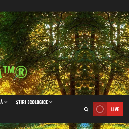
IA™®
LĂ
ȘTIRI ECOLOGICE
LIVE