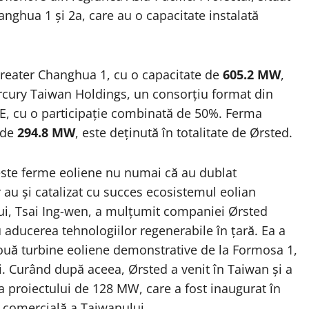
nghua 1 și 2a, care au o capacitate instalată
reater Changhua 1, cu o capacitate de
605.2 MW
,
rcury Taiwan Holdings, un consorțiu format din
 PE, cu o participație combinată de 50%. Ferma
 de
294.8 MW
, este deținută în totalitate de Ørsted.
ste ferme eoliene nu numai că au dublat
 au și catalizat cu succes ecosistemul eolian
ui, Tsai Ing-wen, a mulțumit companiei Ørsted
ru aducerea tehnologiilor regenerabile în țară. Ea a
 două turbine eoliene demonstrative de la Formosa 1,
li. Curând după aceea, Ørsted a venit în Taiwan și a
a proiectului de 128 MW, care a fost inaugurat în
 comercială a Taiwanului.