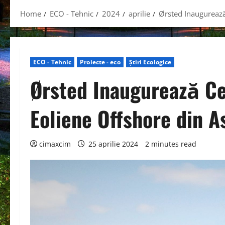
Home
ECO - Tehnic
2024
aprilie
Ørsted Inaugurează
ECO - Tehnic
Proiecte - eco
Știri Ecologice
Ørsted Inaugurează Ce
Eoliene Offshore din As
cimaxcim
25 aprilie 2024
2 minutes read