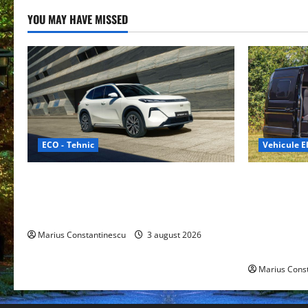
YOU MAY HAVE MISSED
ECO - Tehnic
Vehicule El
Geely lansează „Thunder”, unul dintre
Interstar‑e 
cele mai compacte și eficiente sisteme
creat o rul
de acționare electrică din lume
bateria de 
tracțiune, c
Marius Constantinescu
3 august 2026
off‑grid
Marius Cons