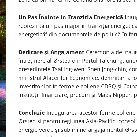
Un Pas Înainte în Tranziția Energetică
Inaug
reprezintă un pas major în tranziția energetic
energetică” din documentele de politică în fe
Dedicare și Angajament
Ceremonia de inaugur
întreținere al Ørsted din Portul Taichung, unde
președintele Tsai Ing-wen, Shen Jong-chin, con
ministrul Afacerilor Economice, demnitari ai ofi
investitorilor în fermele eoliene CDPQ și Cathay
instituții financiare, precum și Mads Nipper, p
Concluzie
Inaugurarea acestor ferme eoliene
Ørsted și pentru regiunea Asia-Pacific, consoli
energie verde și subliniind angajamentul Ørst