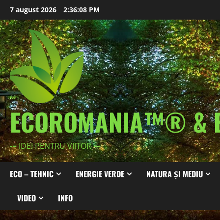
Skip
7 august 2026
2:36:10 PM
to
content
ECOROMANIA™® & 
-= IDEI PENTRU VIITOR =-
ECO – TEHNIC
ENERGIE VERDE
NATURA ȘI MEDIU
VIDEO
INFO