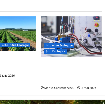
Grădinărit Ecologic
Inițiative Ecologice
Știri Ecologice
torului: Tranziția
tă pe Tehnologie, nu
Un nou design al celulelor de
combustibil pe bază de hidrogen
ar putea debloca tehnologii cheie
6 iulie 2026
de energie curată
Marius Constantinescu
3 mai 2026