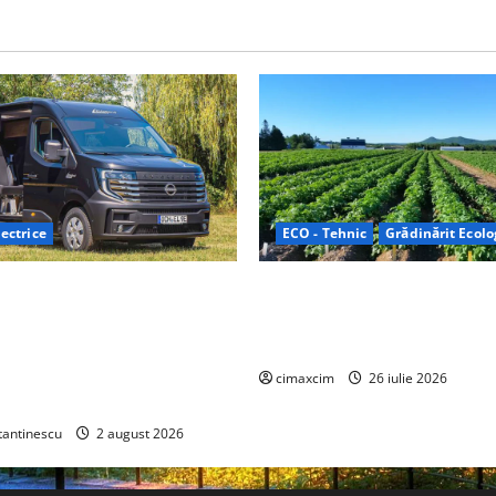
ectrice
ECO - Tehnic
Grădinărit Ecolo
Relax: Nissan și Eifelland au
Agricultura Viitorului: Tranzi
otă electrică care folosește
Ecologică bazată pe Tehnolog
87 kWh nu doar pentru
Chimicale
i și pentru încălzire complet
cimaxcim
26 iulie 2026
tantinescu
2 august 2026