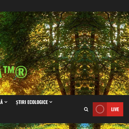
IA™®
LĂ
ȘTIRI ECOLOGICE
LIVE