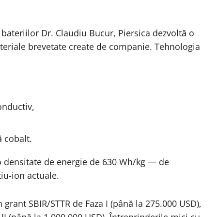
bateriilor Dr. Claudiu Bucur, Piersica dezvoltă o
ateriale brevetate create de companie. Tehnologia
onductiv,
ă cobalt.
 o densitate de energie de 630 Wh/kg — de
tiu-ion actuale.
n grant SBIR/STTR de Faza I (până la 275.000 USD),