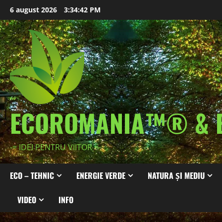
Skip
6 august 2026
3:34:44 PM
to
content
ECOROMANIA™® & 
-= IDEI PENTRU VIITOR =-
ECO – TEHNIC
ENERGIE VERDE
NATURA ȘI MEDIU
VIDEO
INFO