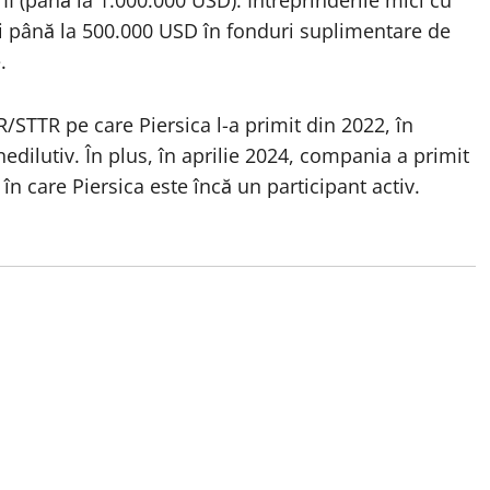
 II (până la 1.000.000 USD). Întreprinderile mici cu
imi până la 500.000 USD în fonduri suplimentare de
.
/STTR pe care Piersica l-a primit din 2022, în
edilutiv. În plus, în aprilie 2024, compania a primit
 care Piersica este încă un participant activ.