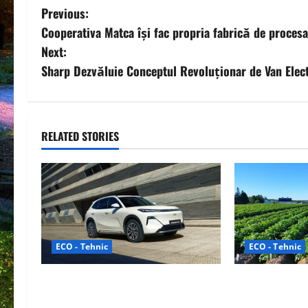
P
Previous:
Cooperativa Matca își fac propria fabrică de proce
o
Next:
s
Sharp Dezvăluie Conceptul Revoluționar de Van Elec
t
n
RELATED STORIES
a
v
i
g
ECO - Tehnic
ECO - Tehnic
a
Geely lansează „Thunder”, unul
Agricultura Vii
t
dintre cele mai compacte și
Ecologică baza