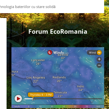
hnologia bateriilor cu stare solidă
Forum EcoRomania