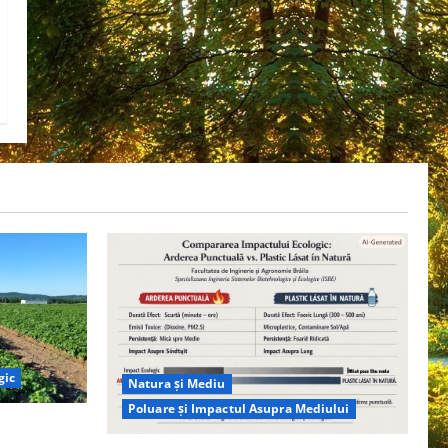
gic
Natura și Mediu
Poluare și Impactul Asupra Mediului
ția