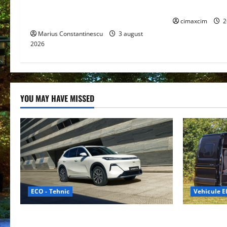
eficiente sisteme de acționare
pe Chimicale
i
electrică din lume
cimaxcim
2
Marius Constantinescu
3 august
o
2026
n
YOU MAY HAVE MISSED
ECO - Tehnic
Vehicule El
Geely lansează „Thunder”, unul dintre
Interstar‑e 