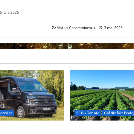
combustibil pe bază de hidrogen
ar putea debloca tehnologii cheie
6 iulie 2026
de energie curată
Marius Constantinescu
3 mai 2026
ectrice
ECO - Tehnic
Grădinărit Ecolo
Relax: Nissan și Eifelland au
Agricultura Viitorului: Tranzi