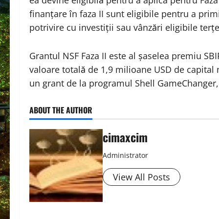
ea devine eligibilă pentru a aplica pentru Faza
finanțare în faza II sunt eligibile pentru a pr
potrivire cu investiții sau vânzări eligibile terțe
Grantul NSF Faza II este al șaselea premiu SBIR
valoare totală de 1,9 milioane USD de capital n
un grant de la programul Shell GameChanger, în
ABOUT THE AUTHOR
cimaxcim
Administrator
View All Posts