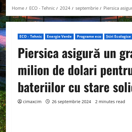
Home
ECO - Tehnic
2024
septembrie
Piersica asigu
ECO - Tehnic
Energie Verde
Programe eco
Știri Ecologice
Piersica asigură un gra
milion de dolari pentr
bateriilor cu stare sol
cimaxcim
26 septembrie 2024
2 minutes read