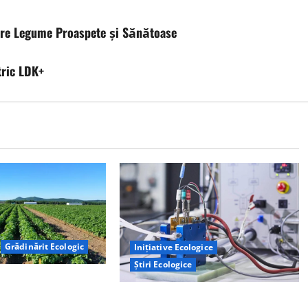
sare Legume Proaspete și Sănătoase
tric LDK+
Grădinărit Ecologic
Inițiative Ecologice
Știri Ecologice
torului: Tranziția
tă pe Tehnologie, nu
Un nou design al celulelor de