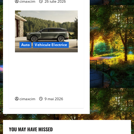
cimaxcim
26 iulie 2026
Auto
Vehicule Electrice
Lexus TZ 2027 – SUV
electric cu 7 locuri,
autonomie de până la 480
km și tracțiune integrală
standard
cimaxcim
9 mai 2026
YOU MAY HAVE MISSED