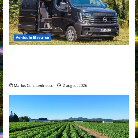
Vehicule Electrice
Interstar‑e Relax: Nissan și Eifelland au creat o
rulotă electrică care folosește bateria de 87 kWh nu
doar pentru tracțiune, ci și pentru încălzire complet
off‑grid
Marius Constantinescu
2 august 2026