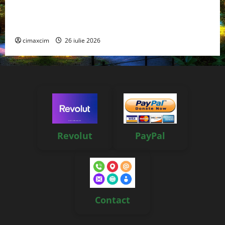
Managementul deșeurilor în România: probleme
reale, soluții și tehnologii noi
cimaxcim
26 iulie 2026
Revolut
PayPal
Contact