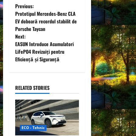
P
Previous:
Prototipul Mercedes-Benz CLA
o
EV doboară recordul stabilit de
Porsche Taycan
s
Next:
t
EASUN Introduce Acumulatori
LiFePO4 Revizuiți pentru
n
Eficiență și Siguranță
a
v
RELATED STORIES
i
g
a
ECO - Tehnic
t