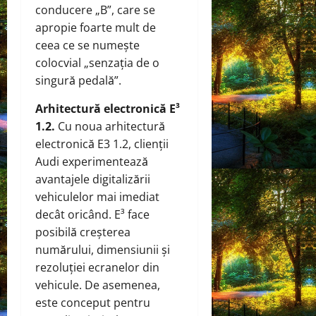
conducere „B”, care se
apropie foarte mult de
ceea ce se numește
colocvial „senzația de o
singură pedală”.
Arhitectură electronică E³
1.2.
Cu noua arhitectură
electronică E3 1.2, clienții
Audi experimentează
avantajele digitalizării
vehiculelor mai imediat
decât oricând. E³ face
posibilă creșterea
numărului, dimensiunii și
rezoluției ecranelor din
vehicule. De asemenea,
este conceput pentru