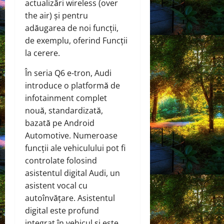
actualizări wireless (over
the air) și pentru
adăugarea de noi funcții,
de exemplu, oferind Funcții
la cerere.
În seria Q6 e-tron, Audi
introduce o platformă de
infotainment complet
nouă, standardizată,
bazată pe Android
Automotive. Numeroase
funcții ale vehiculului pot fi
controlate folosind
asistentul digital Audi, un
asistent vocal cu
autoînvățare. Asistentul
digital este profund
integrat în vehicul și este