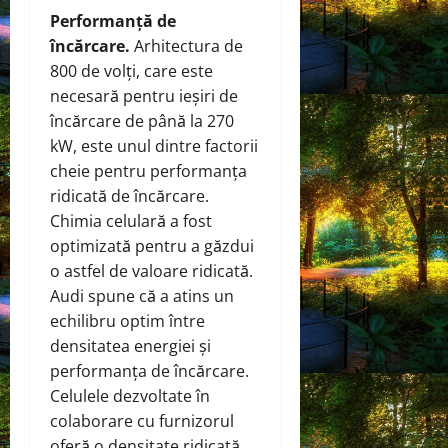
Performanță de
încărcare.
Arhitectura de
800 de volți, care este
necesară pentru ieșiri de
încărcare de până la 270
kW, este unul dintre factorii
cheie pentru performanța
ridicată de încărcare.
Chimia celulară a fost
optimizată pentru a găzdui
o astfel de valoare ridicată.
Audi spune că a atins un
echilibru optim între
densitatea energiei și
performanța de încărcare.
Celulele dezvoltate în
colaborare cu furnizorul
oferă o densitate ridicată