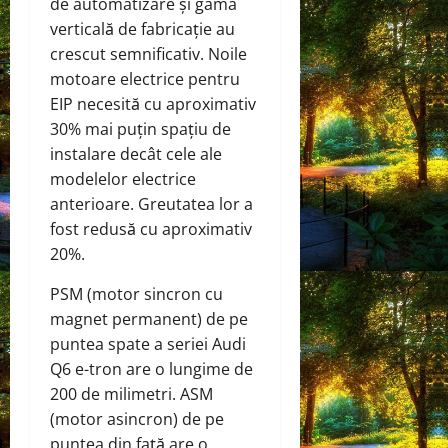
de automatizare și gama
verticală de fabricație au
crescut semnificativ. Noile
motoare electrice pentru
EIP necesită cu aproximativ
30% mai puțin spațiu de
instalare decât cele ale
modelelor electrice
anterioare. Greutatea lor a
fost redusă cu aproximativ
20%.
PSM (motor sincron cu
magnet permanent) de pe
puntea spate a seriei Audi
Q6 e-tron are o lungime de
200 de milimetri. ASM
(motor asincron) de pe
puntea din față are o