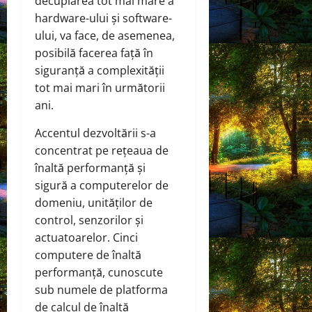
decuplarea tot mai mare a
hardware-ului și software-
ului, va face, de asemenea,
posibilă facerea față în
siguranță a complexității
tot mai mari în următorii
ani.
Accentul dezvoltării s-a
concentrat pe rețeaua de
înaltă performanță și
sigură a computerelor de
domeniu, unităților de
control, senzorilor și
actuatoarelor. Cinci
computere de înaltă
performanță, cunoscute
sub numele de platforma
de calcul de înaltă