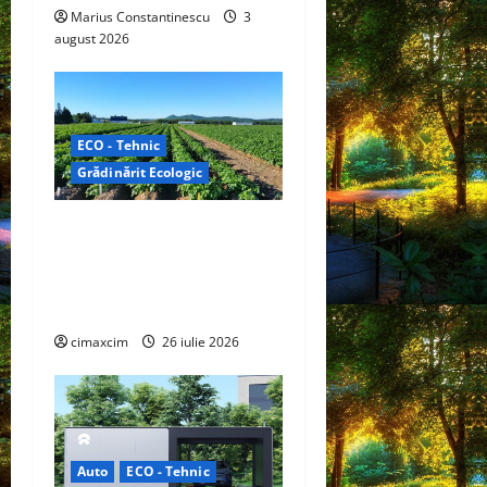
Marius Constantinescu
3
n
august 2026
ECO - Tehnic
Grădinărit Ecologic
Agricultura Viitorului:
Tranziția Ecologică bazată
pe Tehnologie, nu pe
Chimicale
cimaxcim
26 iulie 2026
Auto
ECO - Tehnic