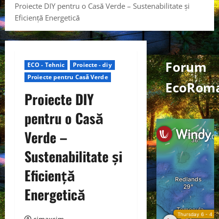
Proiecte DIY pentru o Casă Verde – Sustenabilitate și
Eficiență Energetică
Forum
ECO - Tehnic
Proiecte - diy
Proiecte pentru Casă Verde
EcoRom
Proiecte DIY
pentru o Casă
Verde –
Sustenabilitate și
Eficiență
Energetică