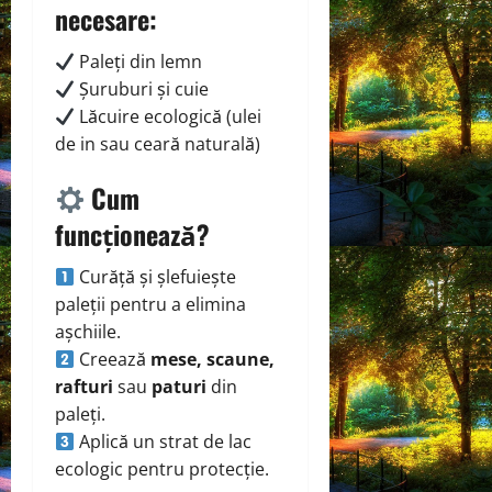
necesare:
Paleți din lemn
Șuruburi și cuie
Lăcuire ecologică (ulei
de in sau ceară naturală)
Cum
funcționează?
Curăță și șlefuiește
paleții pentru a elimina
așchiile.
Creează
mese, scaune,
rafturi
sau
paturi
din
paleți.
Aplică un strat de lac
ecologic pentru protecție.