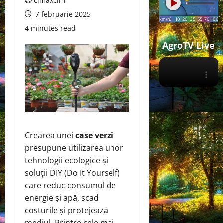
cimaxcim
7 februarie 2025
4 minutes read
AgroTV Live
Crearea unei
case verzi
presupune utilizarea unor
tehnologii ecologice și
soluții DIY (Do It Yourself)
care reduc consumul de
energie și apă, scad
costurile și protejează
mediul. Printre cele mai