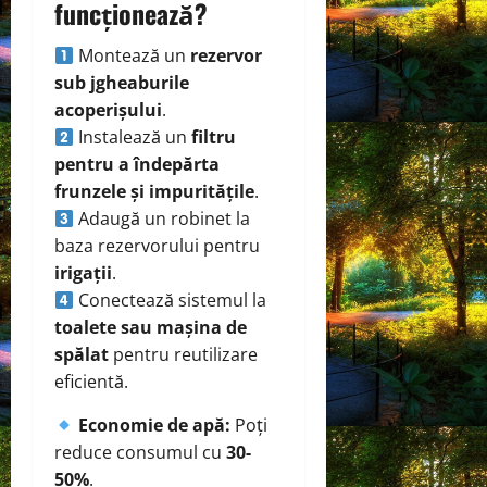
funcționează?
Montează un
rezervor
sub jgheaburile
acoperișului
.
Instalează un
filtru
pentru a îndepărta
frunzele și impuritățile
.
Adaugă un robinet la
baza rezervorului pentru
irigații
.
Conectează sistemul la
toalete sau mașina de
spălat
pentru reutilizare
eficientă.
Economie de apă:
Poți
reduce consumul cu
30-
50%
.