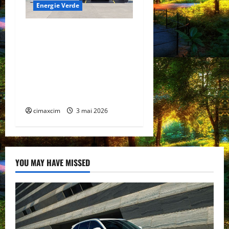
Energie Verde
China prezintă tehnologia
care schimbă regulile
jocului: baterii EV cu
încărcare în 6,5 minute.
BYD și CATL conduc
revoluția globală
cimaxcim
3 mai 2026
YOU MAY HAVE MISSED