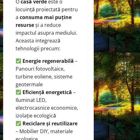
O
casă verde
este o
locuință proiectată pentru
a
consuma mai puține
resurse
și a reduce
impactul asupra mediului.
Aceasta integrează
tehnologii precum:
Energie regenerabilă
–
Panouri fotovoltaice,
turbine eoliene, sisteme
geotermale
Eficiență energetică
–
Iluminat LED,
electrocasnice economice,
izolație ecologică
Reciclare și reutilizare
– Mobilier DIY, materiale
ecologice