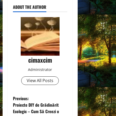
ABOUT THE AUTHOR
cimaxcim
Administrator
View All Posts
P
Previous:
Proiecte DIY de Grădinărit
o
Ecologic – Cum Să Creezi o