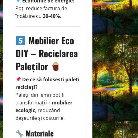
Economie de energie:
Poți reduce factura de
încălzire cu
30-40%
.
Mobilier Eco
DIY – Reciclarea
Paleților
De ce să folosești paleți
reciclați?
Paleții din lemn pot fi
transformați în
mobilier
ecologic
, reducând
deșeurile și costurile.
Materiale