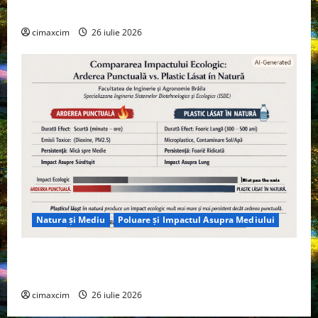
Tehnologie, nu pe Chimicale
cimaxcim
26 iulie 2026
Natura și Mediu
Poluare și Impactul Asupra Mediului
Managementul deșeurilor în România: probleme
reale, soluții și tehnologii noi
cimaxcim
26 iulie 2026