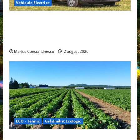
Vehicule Electrice
Interstar‑e Relax: Nissan și Eifelland au creat o
rulotă electrică care folosește bateria de 87 kWh nu
doar pentru tracțiune, ci și pentru încălzire complet
off‑grid
Marius Constantinescu
2 august 2026
ECO - Tehnic
Grădinărit Ecologic
Agricultura Viitorului: Tranziția Ecologică bazată pe