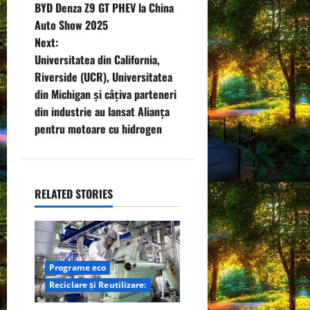
BYD Denza Z9 GT PHEV la China
o
Auto Show 2025
Next:
s
Universitatea din California,
t
Riverside (UCR), Universitatea
din Michigan și câțiva parteneri
n
din industrie au lansat Alianța
pentru motoare cu hidrogen
a
v
i
RELATED STORIES
g
a
Programe eco
t
Reciclare și Reutilizare: