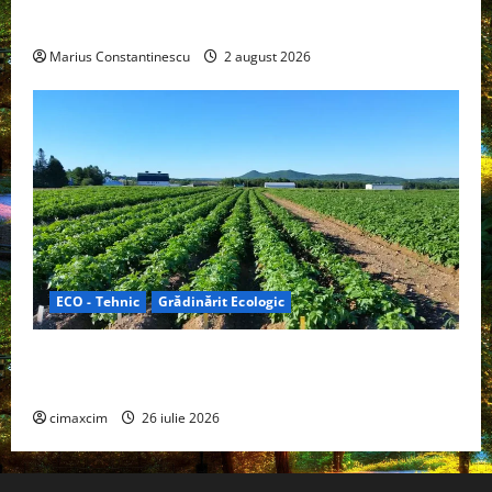
off‑grid
Marius Constantinescu
2 august 2026
ECO - Tehnic
Grădinărit Ecologic
Agricultura Viitorului: Tranziția Ecologică bazată pe
Tehnologie, nu pe Chimicale
cimaxcim
26 iulie 2026