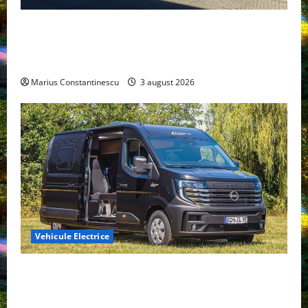
Geely lansează „Thunder”, unul dintre cele mai
compacte și eficiente sisteme de acționare electrică
din lume
Marius Constantinescu
3 august 2026
Vehicule Electrice
Interstar‑e Relax: Nissan și Eifelland au creat o
rulotă electrică care folosește bateria de 87 kWh nu
doar pentru tracțiune, ci și pentru încălzire complet