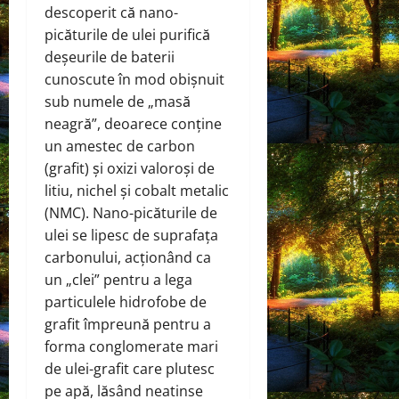
descoperit că nano-
picăturile de ulei purifică
deșeurile de baterii
cunoscute în mod obișnuit
sub numele de „masă
neagră”, deoarece conține
un amestec de carbon
(grafit) și oxizi valoroși de
litiu, nichel și cobalt metalic
(NMC). Nano-picăturile de
ulei se lipesc de suprafața
carbonului, acționând ca
un „clei” pentru a lega
particulele hidrofobe de
grafit împreună pentru a
forma conglomerate mari
de ulei-grafit care plutesc
pe apă, lăsând neatinse