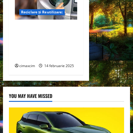
Reciclare și Reutilizare:
Reciclarea și Sistemul de
Garanție-Returnare în
România: Progrese,
Probleme și Reglementări
Europene
cimaxcim
14 februarie 2025
YOU MAY HAVE MISSED