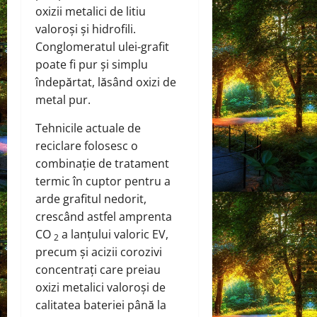
oxizii metalici de litiu
valoroși și hidrofili.
Conglomeratul ulei-grafit
poate fi pur și simplu
îndepărtat, lăsând oxizi de
metal pur.
Tehnicile actuale de
reciclare folosesc o
combinație de tratament
termic în cuptor pentru a
arde grafitul nedorit,
crescând astfel amprenta
CO
a lanțului valoric EV,
2
precum și acizii corozivi
concentrați care preiau
oxizi metalici valoroși de
calitatea bateriei până la