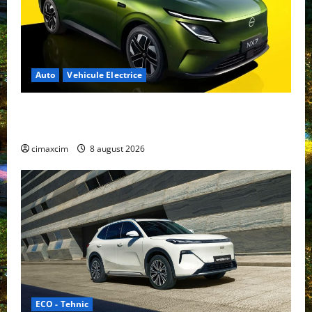
Auto
Vehicule Electrice
Nissan NX7: SUV-ul electrificat accesibil care extinde
gama Nissan în China
cimaxcim
8 august 2026
ECO - Tehnic