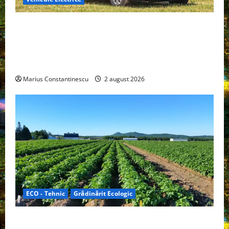
Interstar‑e Relax: Nissan și Eifelland au creat o
rulotă electrică care folosește bateria de 87 kWh nu
doar pentru tracțiune, ci și pentru încălzire complet
off‑grid
Marius Constantinescu
2 august 2026
ECO - Tehnic
Grădinărit Ecologic
Agricultura Viitorului: Tranziția Ecologică bazată pe