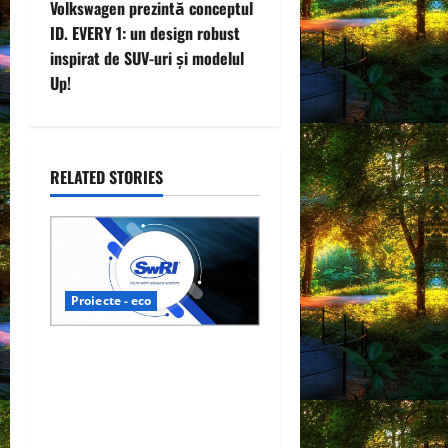
Volkswagen prezintă conceptul
t
ID. EVERY 1: un design robust
inspirat de SUV-uri și modelul
n
Up!
a
v
RELATED STORIES
i
g
a
Proiecte - eco
t
SwRI avansează testarea
i
pilelor de combustie pentru
vehicule mai eficiente pe
o
bază de hidrogen