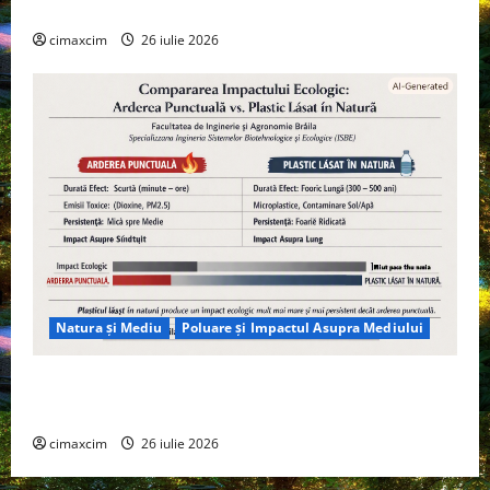
Tehnologie, nu pe Chimicale
cimaxcim
26 iulie 2026
Natura și Mediu
Poluare și Impactul Asupra Mediului
Managementul deșeurilor în România: probleme
reale, soluții și tehnologii noi
cimaxcim
26 iulie 2026