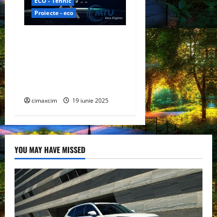
ECO - Tehnic
Proiecte - eco
Airbus și MTU Aero Engines
colaborează pentru a
dezvolta tehnologia pilelor
de combustie cu hidrogen
pentru aviație
cimaxcim
19 iunie 2025
YOU MAY HAVE MISSED