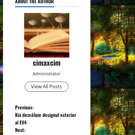
ABOUT THE AUTHOR
cimaxcim
Administrator
View All Posts
P
Previous:
Kia dezvăluie designul exterior
o
al EV4
Next:
s