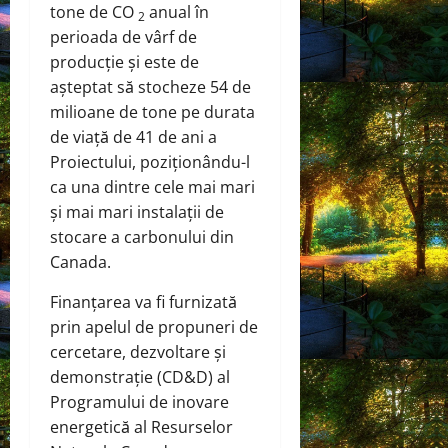
tone de CO
anual în
2
perioada de vârf de
producție și este de
așteptat să stocheze 54 de
milioane de tone pe durata
de viață de 41 de ani a
Proiectului, poziționându-l
ca una dintre cele mai mari
și mai mari instalații de
stocare a carbonului din
Canada.
Finanțarea va fi furnizată
prin apelul de propuneri de
cercetare, dezvoltare și
demonstrație (CD&D) al
Programului de inovare
energetică al Resurselor