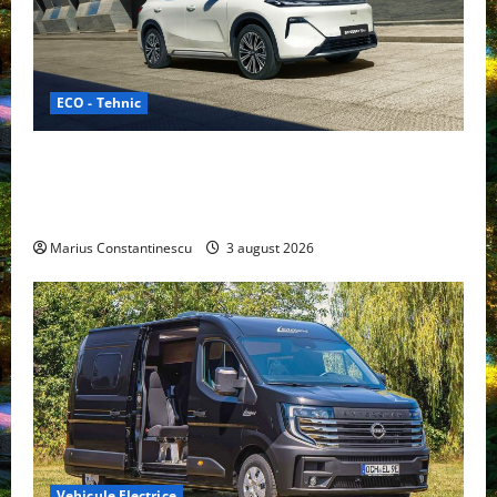
ECO - Tehnic
Geely lansează „Thunder”, unul dintre cele mai
compacte și eficiente sisteme de acționare electrică
din lume
Marius Constantinescu
3 august 2026
Vehicule Electrice