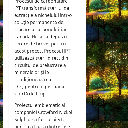
Procesul de carbonatare
IPT transformă sterilul de
extracție a nichelului într-o
soluție permanentă de
stocare a carbonului, iar
Canada Nickel a depus o
cerere de brevet pentru
acest proces. Procesul IPT
utilizează steril direct din
circuitul de prelucrare a
mineralelor și le
condiționează cu
CO
pentru o perioadă
2
scurtă de timp
Proiectul emblematic al
companiei Crawford Nickel
Sulphide a fost proiectat
pentru a fi una dintre cele