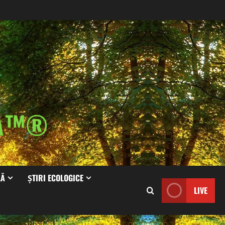
IA™®
LĂ
ȘTIRI ECOLOGICE
LIVE