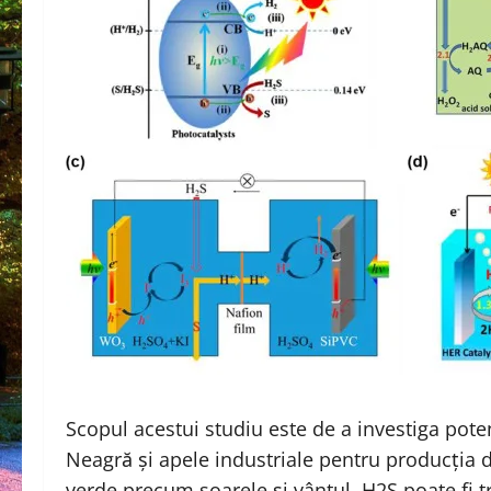
Scopul acestui studiu este de a investiga pote
Neagră și apele industriale pentru producția d
verde precum soarele și vântul. H2S poate fi t