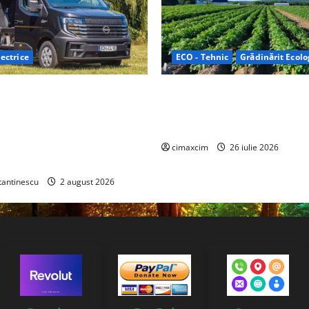
ectrice
ECO - Tehnic
Grădinărit Ecolo
Relax: Nissan și Eifelland au
Agricultura Viitorului: Tranzi
otă electrică care folosește
Ecologică bazată pe Tehnolog
87 kWh nu doar pentru
Chimicale
i și pentru încălzire complet
cimaxcim
26 iulie 2026
tantinescu
2 august 2026