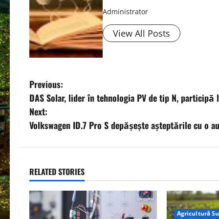
Administrator
View All Posts
P
Previous:
DAS Solar, lider în tehnologia PV de tip N, particip
o
Next:
s
Volkswagen ID.7 Pro S depășește așteptările cu o a
t
n
RELATED STORIES
a
v
Agricultură S