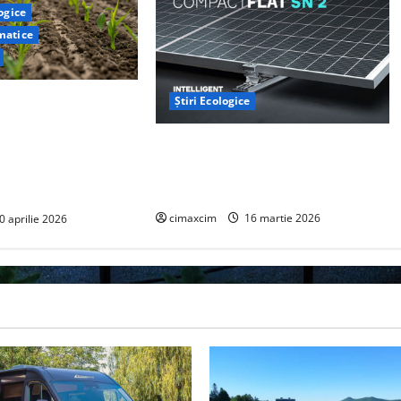
logice
matice
e la Yale au
Știri Ecologice
metodă naturală prin
AEROCOMPACT, a lansat o extensie
ra ar putea deveni un
pentru sistemul său de acoperiș
jor de captare a
plat COMPACTFLAT SN2
cimaxcim
16 martie 2026
0 aprilie 2026