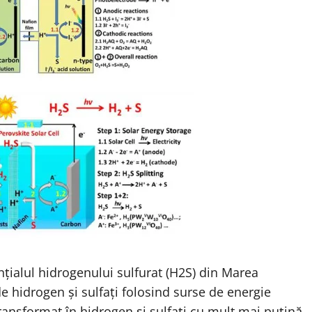
nțialul hidrogenului sulfurat (H2S) din Marea
e hidrogen și sulfați folosind surse de energie
ransformat în hidrogen și sulfați cu mult mai puțină