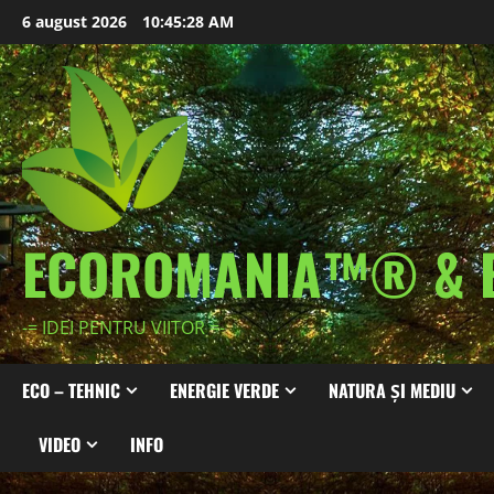
Skip
6 august 2026
10:45:29 AM
to
content
ECOROMANIA™® & 
-= IDEI PENTRU VIITOR =-
ECO – TEHNIC
ENERGIE VERDE
NATURA ȘI MEDIU
VIDEO
INFO