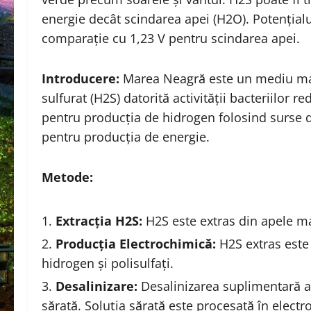
energie decât scindarea apei (H2O). Potențialu
comparație cu 1,23 V pentru scindarea apei.
Introducere:
Marea Neagră este un mediu mari
sulfurat (H2S) datorită activității bacteriilor r
pentru producția de hidrogen folosind surse d
pentru producția de energie.
Metode:
Extracția H2S:
H2S este extras din apele ma
Producția Electrochimică:
H2S extras este
hidrogen și polisulfați.
Desalinizare:
Desalinizarea suplimentară a
sărată. Soluția sărată este procesată în electr