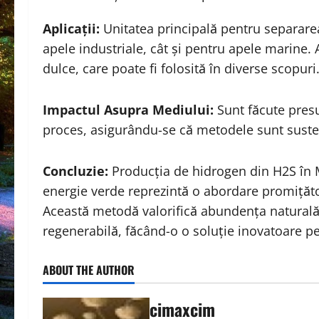
Aplicații:
Unitatea principală pentru separarea 
apele industriale, cât și pentru apele marine.
dulce, care poate fi folosită în diverse scopuri
Impactul Asupra Mediului:
Sunt făcute presu
proces, asigurându-se că metodele sunt suste
Concluzie:
Producția de hidrogen din H2S în M
energie verde reprezintă o abordare promițăto
Această metodă valorifică abundența naturală 
regenerabilă, făcând-o o soluție inovatoare p
ABOUT THE AUTHOR
cimaxcim