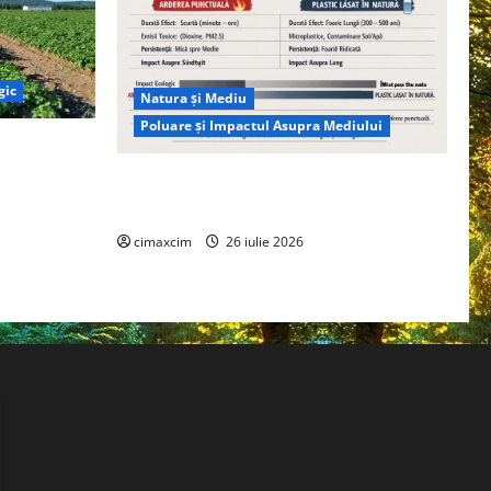
gic
Natura și Mediu
Poluare și Impactul Asupra Mediului
ția
ie, nu pe
Managementul deșeurilor în România:
probleme reale, soluții și tehnologii noi
cimaxcim
26 iulie 2026