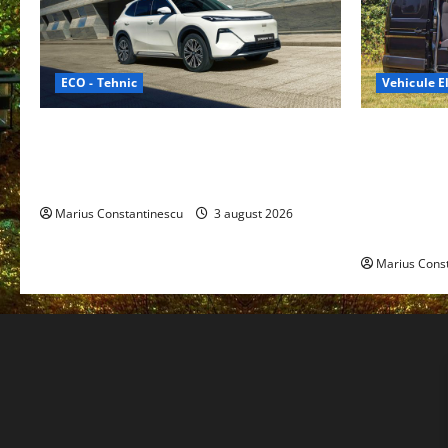
ECO - Tehnic
Vehicule El
Geely lansează „Thunder”, unul dintre
Interstar‑e 
cele mai compacte și eficiente sisteme
creat o rul
de acționare electrică din lume
bateria de 
tracțiune, c
Marius Constantinescu
3 august 2026
off‑grid
Marius Cons