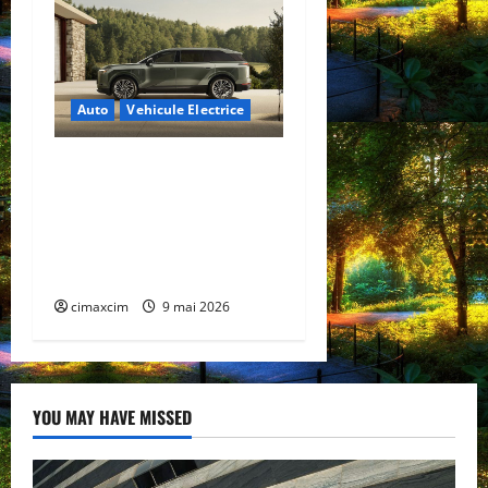
Auto
Vehicule Electrice
Lexus TZ 2027 – SUV
electric cu 7 locuri,
autonomie de până la 480
km și tracțiune integrală
standard
cimaxcim
9 mai 2026
YOU MAY HAVE MISSED