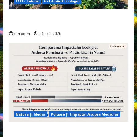
ECO - Tehnic
Grădinărit Ecologic
Agricultura Viitorului: Tranziția Ecologică bazată pe
Tehnologie, nu pe Chimicale
cimaxcim
26 iulie 2026
Natura și Mediu
Poluare și Impactul Asupra Mediului
Managementul deșeurilor în România: probleme