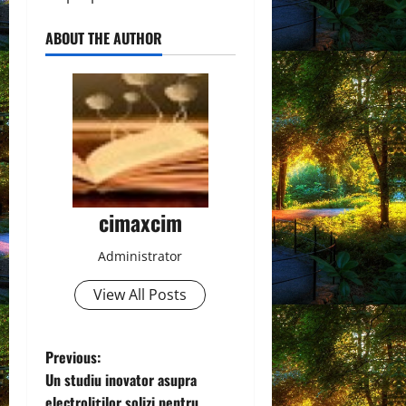
ABOUT THE AUTHOR
cimaxcim
Administrator
View All Posts
P
Previous:
Un studiu inovator asupra
o
electroliților solizi pentru