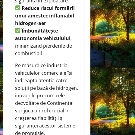
siguranța în exploatare
Reduce riscul formării
unui amestec inflamabil
hidrogen-aer
Îmbunătățește
autonomia vehiculului
,
minimizând pierderile de
combustibil
Pe măsură ce industria
vehiculelor comerciale își
îndreaptă atenția către
soluții pe bază de hidrogen,
inovațiile precum cele
dezvoltate de Continental
vor juca un rol crucial în
creșterea fiabilității și
siguranței acestor sisteme
de propulsie.