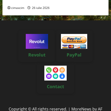
reale, soluții și tehnologii noi
cimaxcim
26 iulie 2026
Revolut
PayPal
Contact
Copyright © All rights reserved.
|
MoreNews
by AF