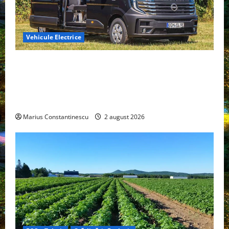
Vehicule Electrice
Interstar‑e Relax: Nissan și Eifelland au creat o
rulotă electrică care folosește bateria de 87 kWh nu
doar pentru tracțiune, ci și pentru încălzire complet
off‑grid
Marius Constantinescu
2 august 2026