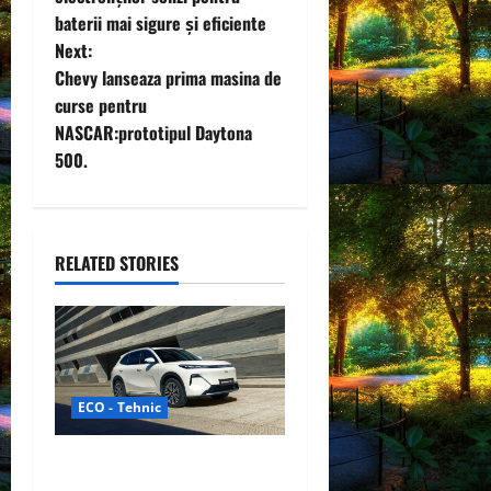
baterii mai sigure și eficiente
s
Next:
t
Chevy lanseaza prima masina de
curse pentru
n
NASCAR:prototipul Daytona
500.
a
v
i
RELATED STORIES
g
a
t
ECO - Tehnic
i
Geely lansează „Thunder”,