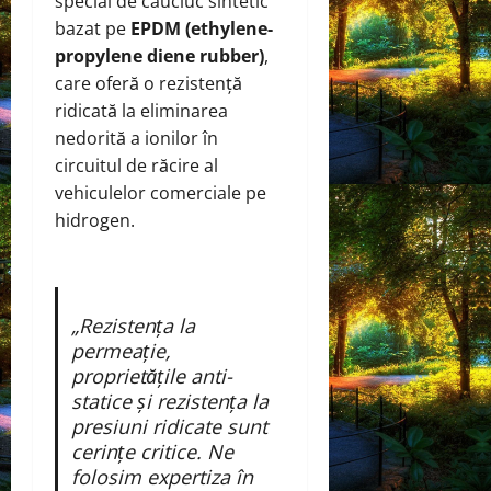
special de cauciuc sintetic
bazat pe
EPDM (ethylene-
propylene diene rubber)
,
care oferă o rezistență
ridicată la eliminarea
nedorită a ionilor în
circuitul de răcire al
vehiculelor comerciale pe
hidrogen.
„Rezistența la
permeație,
proprietățile anti-
statice și rezistența la
presiuni ridicate sunt
cerințe critice. Ne
folosim expertiza în