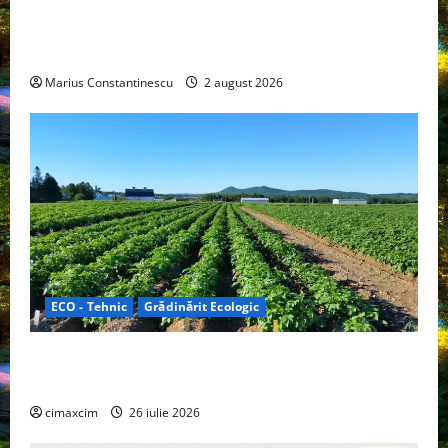
rulotă electrică care folosește bateria de 87 kWh nu
doar pentru tracțiune, ci și pentru încălzire complet
off‑grid
Marius Constantinescu
2 august 2026
ECO - Tehnic
Grădinărit Ecologic
Agricultura Viitorului: Tranziția Ecologică bazată pe
Tehnologie, nu pe Chimicale
cimaxcim
26 iulie 2026