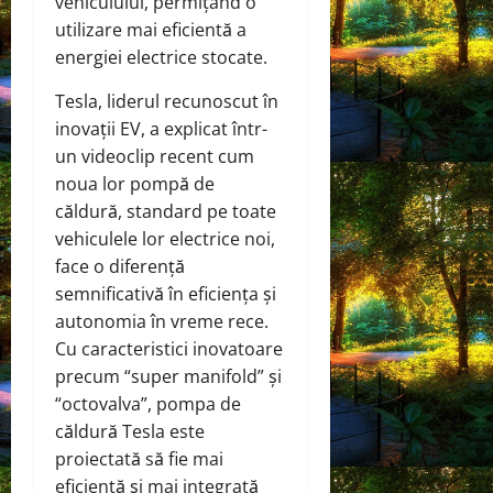
vehiculului, permițând o
utilizare mai eficientă a
energiei electrice stocate.
Tesla, liderul recunoscut în
inovații EV, a explicat într-
un videoclip recent cum
noua lor pompă de
căldură, standard pe toate
vehiculele lor electrice noi,
face o diferență
semnificativă în eficiența și
autonomia în vreme rece.
Cu caracteristici inovatoare
precum “super manifold” și
“octovalva”, pompa de
căldură Tesla este
proiectată să fie mai
eficientă și mai integrată