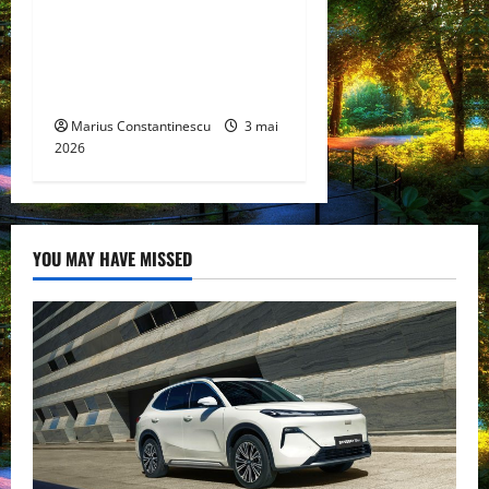
de combustibil pe bază de
hidrogen ar putea debloca
tehnologii cheie de energie
curată
Marius Constantinescu
3 mai
2026
YOU MAY HAVE MISSED