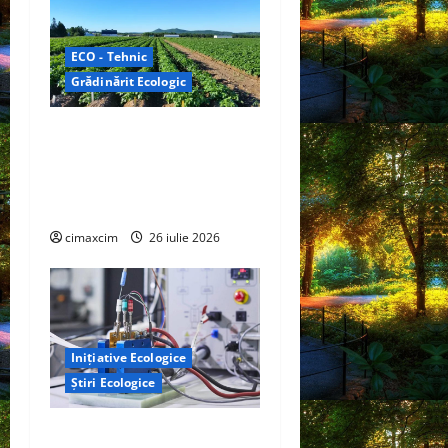
ECO - Tehnic
Grădinărit Ecologic
Agricultura Viitorului:
Tranziția Ecologică bazată
pe Tehnologie, nu pe
Chimicale
cimaxcim
26 iulie 2026
Inițiative Ecologice
Știri Ecologice
Un nou design al celulelor