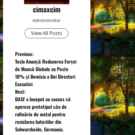
cimaxcim
Administrator
View All Posts
P
Previous:
Tesla Anunță Reducerea Forței
o
de Muncă Globale cu Peste
10% și Demisia a Doi Directori
s
Executivi
t
Next:
BASF a început cu succes să
n
opereze prototipul său de
rafinărie de metal pentru
a
reciclarea bateriilor din
v
Schwarzheide, Germania.