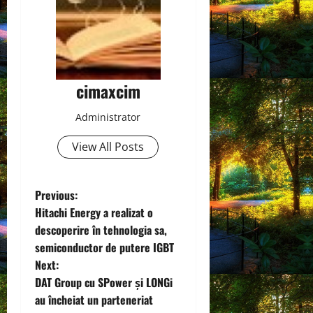
cimaxcim
Administrator
View All Posts
P
Previous:
Hitachi Energy a realizat o
o
descoperire în tehnologia sa,
semiconductor de putere IGBT
s
Next:
t
DAT Group cu SPower și LONGi
au încheiat un parteneriat