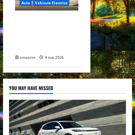
Auto
Vehicule Electrice
Lexus TZ 2027 – SUV
electric cu 7 locuri,
autonomie de până la 480
km și tracțiune integrală
standard
cimaxcim
9 mai 2026
YOU MAY HAVE MISSED