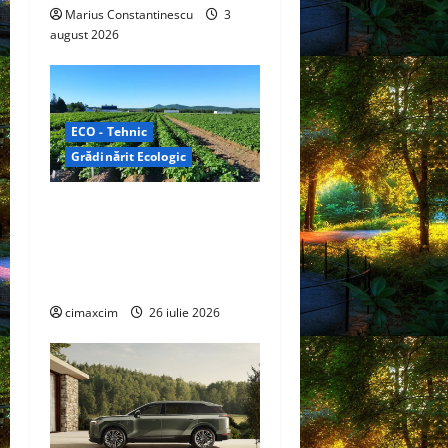
Marius Constantinescu
3
august 2026
ECO - Tehnic
Grădinărit Ecologic
Agricultura Viitorului:
Tranziția Ecologică bazată
pe Tehnologie, nu pe
Chimicale
cimaxcim
26 iulie 2026