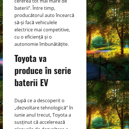
cererea tot mai mare de
baterii”. Între timp,
producătorul auto încearcă
să-și facă vehiculele
electrice mai competitive,
cu o eficiență și o
autonomie îmbunătățite.
Toyota va
produce în serie
baterii EV
După ce a descoperit o
„dezvoltare tehnologică” în
iunie anul trecut, Toyota a
susținut că accelerează