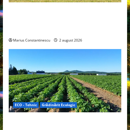
Interstar‑e Relax: Nissan și Eifelland au creat o
rulotă electrică care folosește bateria de 87 kWh nu
doar pentru tracțiune, ci și pentru încălzire complet
off‑grid
Marius Constantinescu
2 august 2026
ECO - Tehnic
Grădinărit Ecologic
Agricultura Viitorului: Tranziția Ecologică bazată pe
Tehnologie, nu pe Chimicale