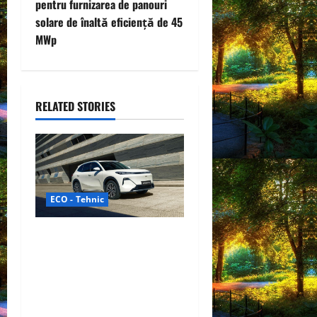
n
pentru furnizarea de panouri
solare de înaltă eficiență de 45
a
MWp
v
i
RELATED STORIES
g
a
t
ECO - Tehnic
i
o
Geely lansează „Thunder”,
unul dintre cele mai
n
compacte și eficiente
sisteme de acționare
electrică din lume