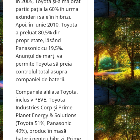
În 2005, Toyota și-a majorat
participația la 60% în urma
extinderii sale în hibrizi.
Apoi, în iunie 2010, Toyota
a preluat 80,5% din
proprietate, lăsând
Panasonic cu 19,5%.
Anunțul de marți va
permite Toyota să preia
controlul total asupra
companiei de baterii.
Companiile afiliate Toyota,
inclusiv PEVE, Toyota
Industries Corp și Prime
Planet Energy & Solutions
(Toyota 51%, Panasonic
49%), produc în masă
baterii pentru hibrizi. Prime