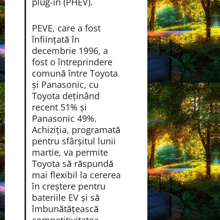
plug-in (PHEV).
PEVE, care a fost
înființată în
decembrie 1996, a
fost o întreprindere
comună între Toyota
și Panasonic, cu
Toyota deținând
recent 51% și
Panasonic 49%.
Achiziția, programată
pentru sfârșitul lunii
martie, va permite
Toyota să răspundă
mai flexibil la cererea
în creștere pentru
bateriile EV și să
îmbunătățească
competitivitatea