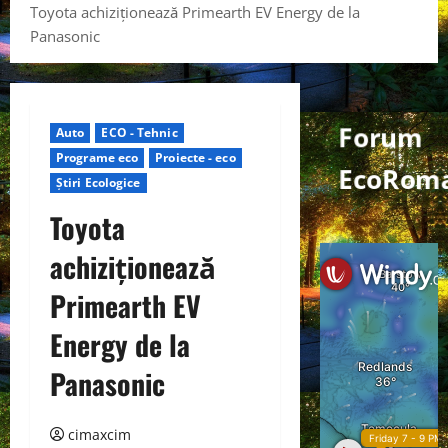
Toyota achiziționează Primearth EV Energy de la
Panasonic
Forum
Auto
ECO - Tehnic
Programe eco
Proiecte - eco
EcoRom
Știri Ecologice
Toyota
achiziționează
Primearth EV
Energy de la
Panasonic
cimaxcim