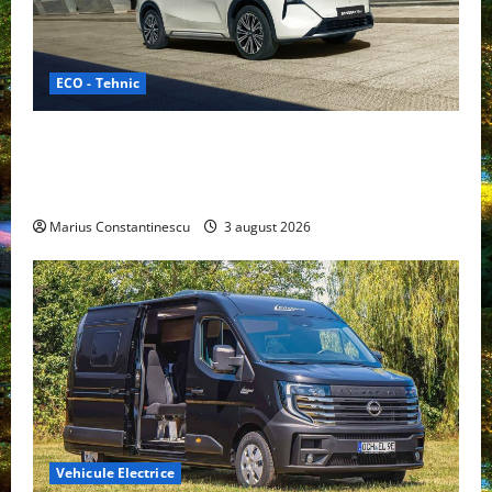
ECO - Tehnic
Geely lansează „Thunder”, unul dintre cele mai
compacte și eficiente sisteme de acționare electrică
din lume
Marius Constantinescu
3 august 2026
Vehicule Electrice