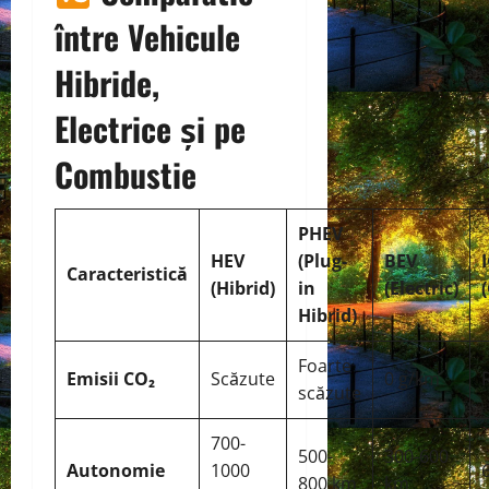
între Vehicule
Hibride,
Electrice și pe
Combustie
PHEV
HEV
(Plug-
BEV
Caracteristică
(Hibrid)
in
(Electric)
Hibrid)
Foarte
Emisii CO₂
Scăzute
0 g/km
scăzute
700-
500-
300-600
Autonomie
1000
800 km
km