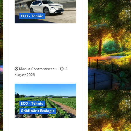
ECO - Tehnic
Geely lansează „Thunder”,
unul dintre cele mai
compacte și eficiente
sisteme de acționare
electrică din lume
Marius Constantinescu
3
august 2026
ECO - Tehnic
Grădinărit Ecologic
Agricultura Viitorului: