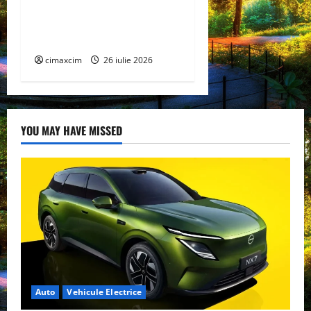
Tranziția Ecologică bazată
pe Tehnologie, nu pe
Chimicale
cimaxcim
26 iulie 2026
YOU MAY HAVE MISSED
Auto
Vehicule Electrice