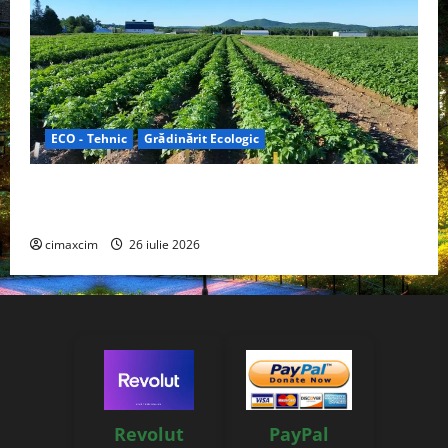
ECO - Tehnic
Grădinărit Ecologic
Agricultura Viitorului: Tranziția Ecologică bazată pe
Tehnologie, nu pe Chimicale
cimaxcim
26 iulie 2026
Revolut
PayPal