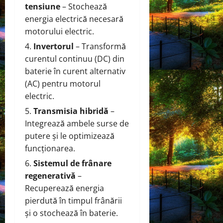
tensiune
– Stochează
energia electrică necesară
motorului electric.
Invertorul
– Transformă
curentul continuu (DC) din
baterie în curent alternativ
(AC) pentru motorul
electric.
Transmisia hibridă
–
Integrează ambele surse de
putere și le optimizează
funcționarea.
Sistemul de frânare
regenerativă
–
Recuperează energia
pierdută în timpul frânării
și o stochează în baterie.