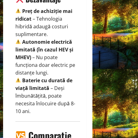
Preț de achiziție mai
ridicat
– Tehnologia
hibridă adaugă costuri
suplimentare.
Autonomie electrică
limitată (în cazul HEV și
MHEV)
– Nu poate
funcționa doar electric pe
distanțe lungi.
Baterie cu durată de
viață limitată
– Deși
îmbunătățită, poate
necesita înlocuire după 8-
10 ani.
Comparatie