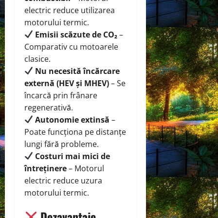
electric reduce utilizarea
motorului termic.
Emisii scăzute de CO₂
–
Comparativ cu motoarele
clasice.
Nu necesită încărcare
externă (HEV și MHEV)
– Se
încarcă prin frânare
regenerativă.
Autonomie extinsă
–
Poate funcționa pe distanțe
lungi fără probleme.
Costuri mai mici de
întreținere
– Motorul
electric reduce uzura
motorului termic.
Dezavantaje