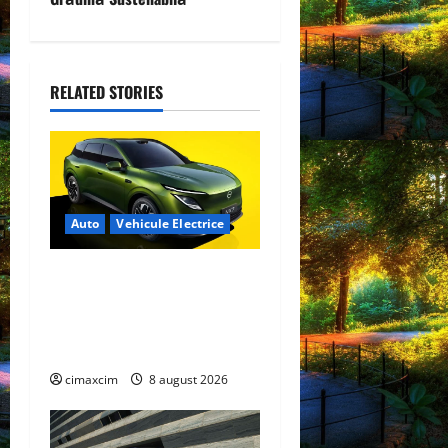
a
v
RELATED STORIES
i
g
a
Auto
Vehicule Electrice
t
Nissan NX7: SUV-ul
i
electrificat accesibil care
o
extinde gama Nissan în
China
n
cimaxcim
8 august 2026