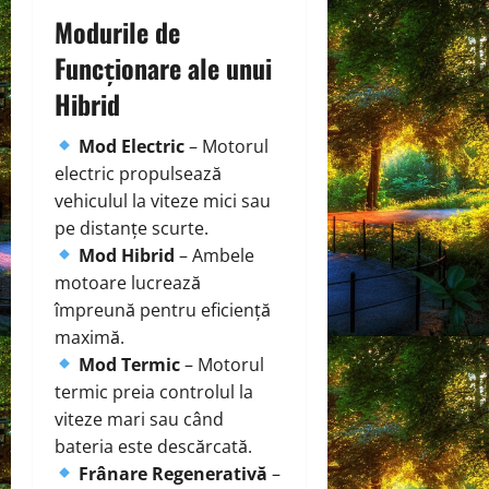
Modurile de
Funcționare ale unui
Hibrid
Mod Electric
– Motorul
electric propulsează
vehiculul la viteze mici sau
pe distanțe scurte.
Mod Hibrid
– Ambele
motoare lucrează
împreună pentru eficiență
maximă.
Mod Termic
– Motorul
termic preia controlul la
viteze mari sau când
bateria este descărcată.
Frânare Regenerativă
–