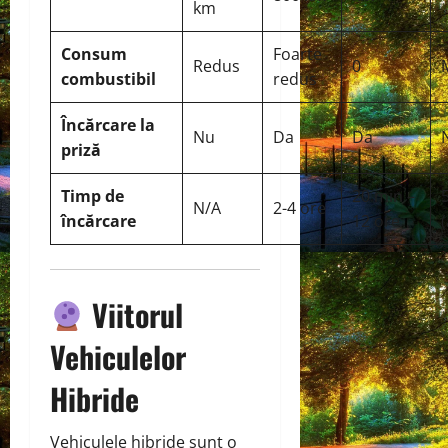
km
Consum
Foarte
Redus
0
combustibil
redus
Încărcare la
Nu
Da
Da
priză
Timp de
20 min –
N/A
2-4 ore
încărcare
12 ore
Viitorul
Vehiculelor
Hibride
Vehiculele hibride sunt o