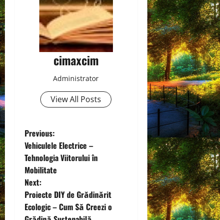
cimaxcim
Administrator
View All Posts
P
Previous:
Vehiculele Electrice –
o
Tehnologia Viitorului în
Mobilitate
s
Next:
t
Proiecte DIY de Grădinărit
Ecologic – Cum Să Creezi o
n
Grădină Sustenabilă