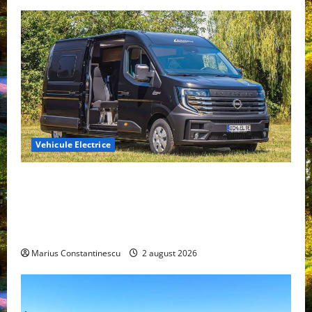
Vehicule Electrice
Interstar‑e Relax: Nissan și Eifelland au creat o
rulotă electrică care folosește bateria de 87 kWh nu
doar pentru tracțiune, ci și pentru încălzire complet
off‑grid
Marius Constantinescu
2 august 2026