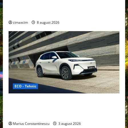
Nissan NX7: SUV-ul electrificat accesibil care extinde
gama Nissan în China
cimaxcim
8 august 2026
ECO - Tehnic
Geely lansează „Thunder”, unul dintre cele mai
compacte și eficiente sisteme de acționare electrică
din lume
Marius Constantinescu
3 august 2026