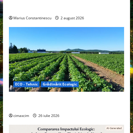
doar pentru tracțiune, ci și pentru încălzire complet
off‑grid
Marius Constantinescu
2 august 2026
ECO - Tehnic
Grădinărit Ecologic
Agricultura Viitorului: Tranziția Ecologică bazată pe
Tehnologie, nu pe Chimicale
cimaxcim
26 iulie 2026