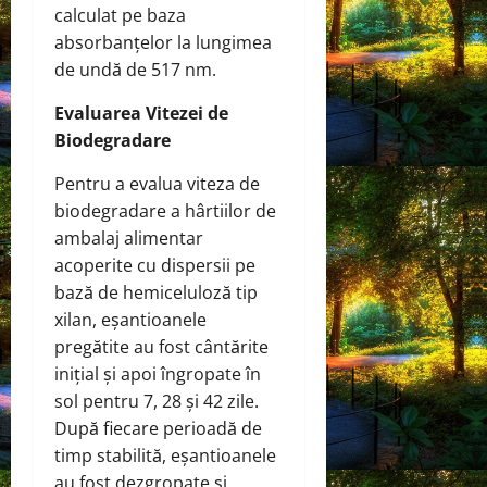
calculat pe baza
absorbanțelor la lungimea
de undă de 517 nm.
Evaluarea Vitezei de
Biodegradare
Pentru a evalua viteza de
biodegradare a hârtiilor de
ambalaj alimentar
acoperite cu dispersii pe
bază de hemiceluloză tip
xilan, eșantioanele
pregătite au fost cântărite
inițial și apoi îngropate în
sol pentru 7, 28 și 42 zile.
După fiecare perioadă de
timp stabilită, eșantioanele
au fost dezgropate și