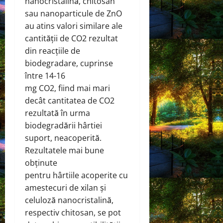
nanocristalină, chitosan
sau nanoparticule de ZnO
au atins valori similare ale
cantității de CO2 rezultat
din reacțiile de
biodegradare, cuprinse
între 14-16
mg CO2, fiind mai mari
decât cantitatea de CO2
rezultată în urma
biodegradării hârtiei
suport, neacoperită.
Rezultatele mai bune
obținute
pentru hârtiile acoperite cu
amestecuri de xilan și
celuloză nanocristalină,
respectiv chitosan, se pot