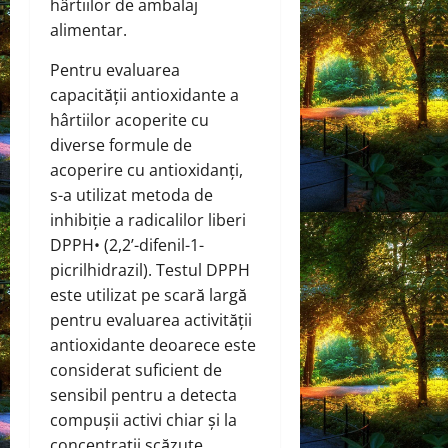
hârtiilor de ambalaj
alimentar.
Pentru evaluarea
capacității antioxidante a
hârtiilor acoperite cu
diverse formule de
acoperire cu antioxidanți,
s-a utilizat metoda de
inhibiție a radicalilor liberi
DPPH• (2,2’-difenil-1-
picrilhidrazil). Testul DPPH
este utilizat pe scară largă
pentru evaluarea activității
antioxidante deoarece este
considerat suficient de
sensibil pentru a detecta
compușii activi chiar și la
concentrații scăzute.