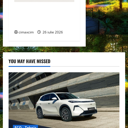
Managementul deșeurilor în
România: probleme reale,
soluții și tehnologii noi
cimaxcim
26 iulie 2026
YOU MAY HAVE MISSED
ECO - Tehnic