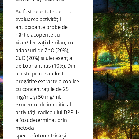
Au fost selectate pentru
evaluarea activității
antioxidante probe de
hârtie acoperite cu
xilan/derivați de xilan, cu
adaosuri de ZnO (20%),
CuO (20%) și ulei esențial
de Lophanthus (10%). Din
aceste probe au fost
pregătite extracte alcoolice
cu concentrațiile de 25
mg/mL și 50 mg/mL.
Procentul de inhibiție al
activității radicalului DPPH•
a fost determinat prin
metoda
spectrofotometrică și