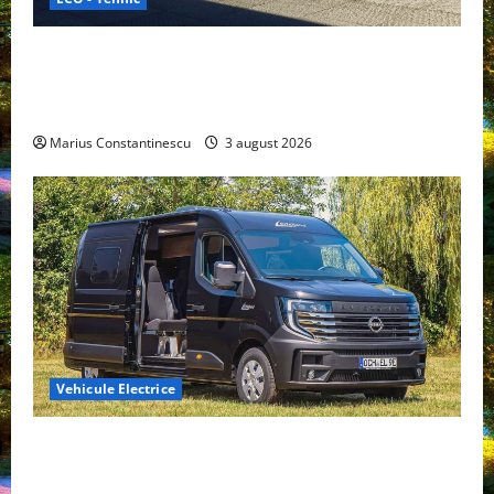
Geely lansează „Thunder”, unul dintre cele mai
compacte și eficiente sisteme de acționare electrică
din lume
Marius Constantinescu
3 august 2026
Vehicule Electrice
Interstar‑e Relax: Nissan și Eifelland au creat o
rulotă electrică care folosește bateria de 87 kWh nu