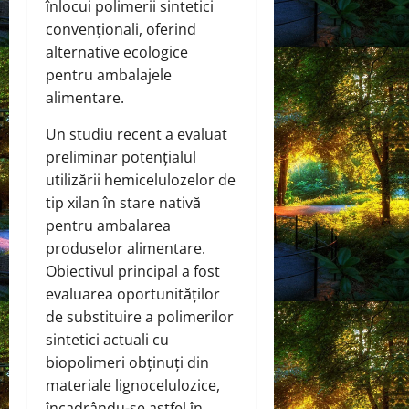
înlocui polimerii sintetici
convenționali, oferind
alternative ecologice
pentru ambalajele
alimentare.
Un studiu recent a evaluat
preliminar potențialul
utilizării hemicelulozelor de
tip xilan în stare nativă
pentru ambalarea
produselor alimentare.
Obiectivul principal a fost
evaluarea oportunităților
de substituire a polimerilor
sintetici actuali cu
biopolimeri obținuți din
materiale lignocelulozice,
încadrându-se astfel în