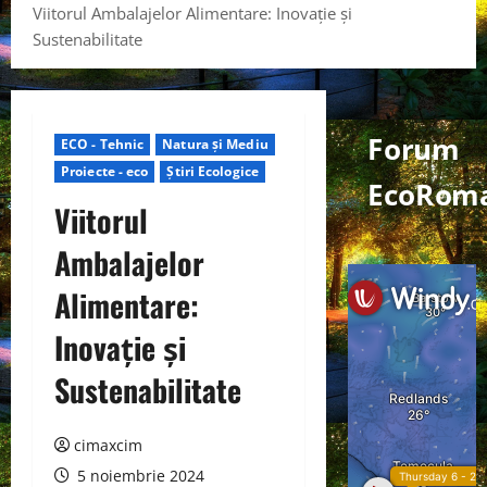
Viitorul Ambalajelor Alimentare: Inovație și
Sustenabilitate
Forum
ECO - Tehnic
Natura și Mediu
Proiecte - eco
Știri Ecologice
EcoRom
Viitorul
Ambalajelor
Alimentare:
Inovație și
Sustenabilitate
cimaxcim
5 noiembrie 2024