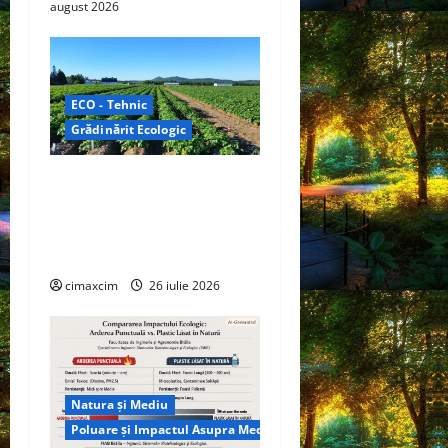
august 2026
ECO - Tehnic
Grădinărit Ecologic
Agricultura Viitorului:
Tranziția Ecologică bazată
pe Tehnologie, nu pe
Chimicale
cimaxcim
26 iulie 2026
Natura și Mediu
Poluare și Impactul Asupra Mediului