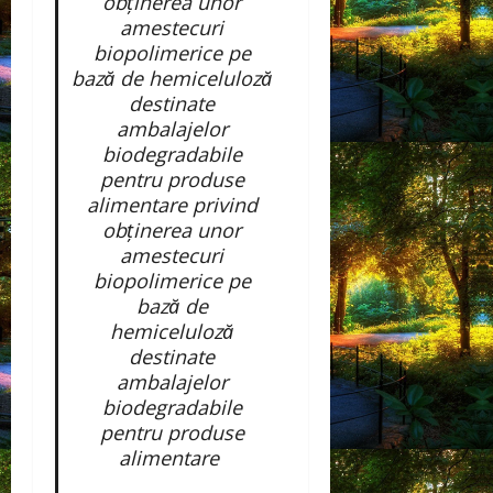
obținerea unor
amestecuri
biopolimerice pe
bază de hemiceluloză
destinate
ambalajelor
biodegradabile
pentru produse
alimentare privind
obținerea unor
amestecuri
biopolimerice pe
bază de
hemiceluloză
destinate
ambalajelor
biodegradabile
pentru produse
alimentare