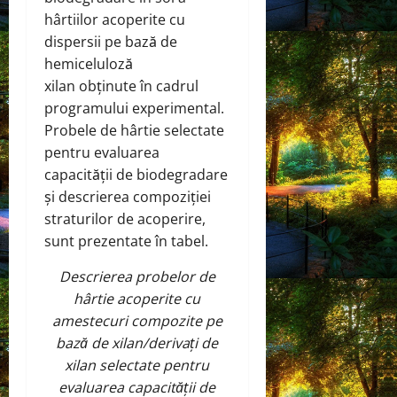
hârtiilor acoperite cu
dispersii pe bază de
hemiceluloză
xilan obținute în cadrul
programului experimental.
Probele de hârtie selectate
pentru evaluarea
capacității de biodegradare
și descrierea compoziției
straturilor de acoperire,
sunt prezentate în tabel.
Descrierea probelor de
hârtie acoperite cu
amestecuri compozite pe
bază de xilan/derivați de
xilan selectate pentru
evaluarea capacității de