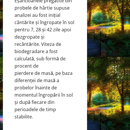
Eșantioanele pregătite din
probele de hârtie supuse
analizei au fost inițial
cântărite și îngropate în sol
pentru 7, 28 și 42 zile apoi
dezgropate și
recântărite. Viteza de
biodegradare a fost
calculată, sub formă de
procent de
pierdere de masă, pe baza
diferenței de masă a
probelor înainte de
momentul îngropării în sol
și după fiecare din
perioadele de timp
stabilite.