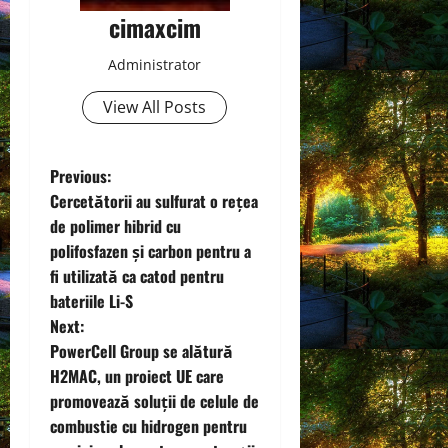
cimaxcim
Administrator
View All Posts
P
Previous:
Cercetătorii au sulfurat o rețea
o
de polimer hibrid cu
polifosfazen și carbon pentru a
s
fi utilizată ca catod pentru
t
bateriile Li-S
Next:
n
PowerCell Group se alătură
H2MAC, un proiect UE care
a
promovează soluții de celule de
v
combustie cu hidrogen pentru