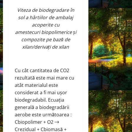
Viteza de biodegradare în
sol a hârtiilor de ambalaj
acoperite cu
amestecuri biopolimerice și
compozite pe bază de
xilan/derivați de xilan
Cu cât cantitatea de CO2
rezultată este mai mare cu
atât materialul este
considerat a fi mai ușor
biodegradabil. Ecuația
generală a biodegradării
aerobe este următoarea :
Cbiopolimer + O2 →
Crezidual + Cbiomasă +