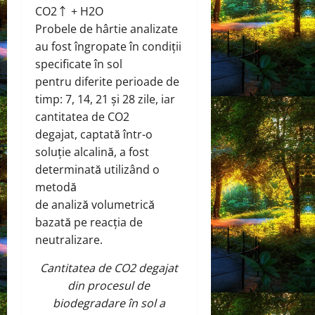
CO2↑ + H2O
Probele de hârtie analizate
au fost îngropate în condiții
specificate în sol
pentru diferite perioade de
timp: 7, 14, 21 și 28 zile, iar
cantitatea de CO2
degajat, captată într-o
soluție alcalină, a fost
determinată utilizând o
metodă
de analiză volumetrică
bazată pe reacția de
neutralizare.
Cantitatea de CO2 degajat
din procesul de
biodegradare în sol a