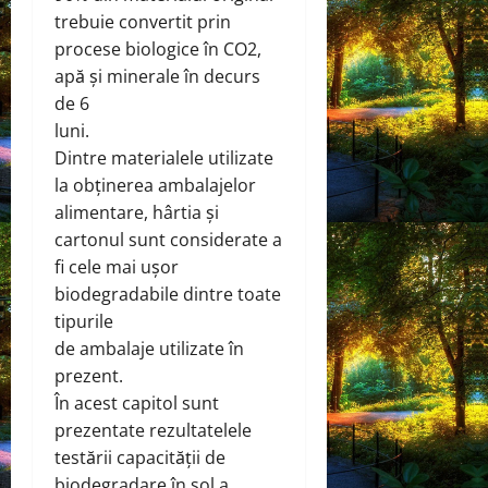
trebuie convertit prin
procese biologice în CO2,
apă și minerale în decurs
de 6
luni.
Dintre materialele utilizate
la obținerea ambalajelor
alimentare, hârtia și
cartonul sunt considerate a
fi cele mai ușor
biodegradabile dintre toate
tipurile
de ambalaje utilizate în
prezent.
În acest capitol sunt
prezentate rezultatelele
testării capacității de
biodegradare în sol a