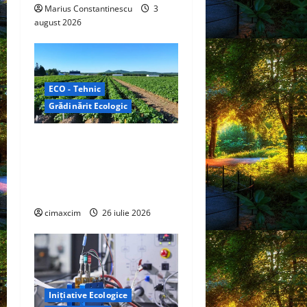
n
Marius Constantinescu
3
august 2026
ECO - Tehnic
Grădinărit Ecologic
Agricultura Viitorului:
Tranziția Ecologică bazată
pe Tehnologie, nu pe
Chimicale
cimaxcim
26 iulie 2026
Inițiative Ecologice