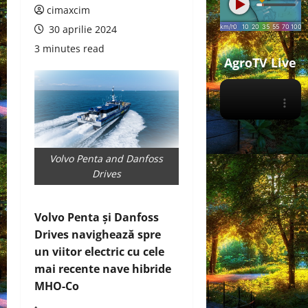
cimaxcim
30 aprilie 2024
3 minutes read
AgroTV Live
Volvo Penta and Danfoss
Drives
Volvo Penta și Danfoss
Drives navighează spre
un viitor electric cu cele
mai recente nave hibride
MHO-Co