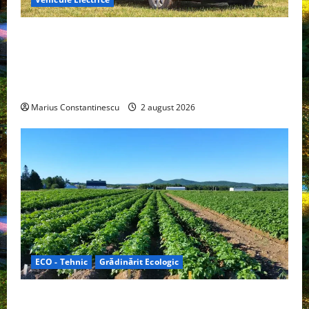
Interstar‑e Relax: Nissan și Eifelland au creat o
rulotă electrică care folosește bateria de 87 kWh nu
doar pentru tracțiune, ci și pentru încălzire complet
off‑grid
Marius Constantinescu
2 august 2026
ECO - Tehnic
Grădinărit Ecologic
Agricultura Viitorului: Tranziția Ecologică bazată pe