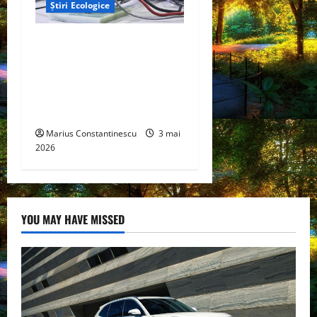
Știri Ecologice
Un nou design al celulelor
de combustibil pe bază de
hidrogen ar putea debloca
tehnologii cheie de energie
curată
Marius Constantinescu
3 mai
2026
YOU MAY HAVE MISSED