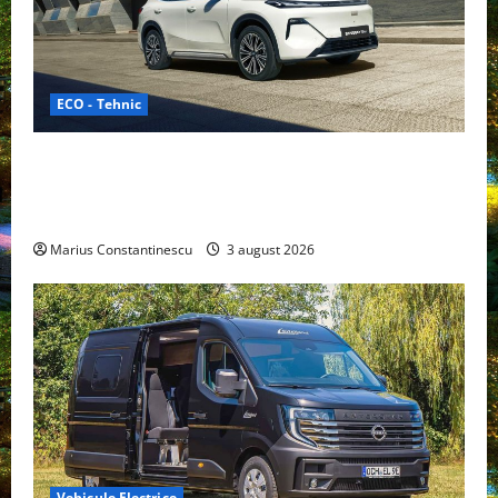
ECO - Tehnic
Geely lansează „Thunder”, unul dintre cele mai
compacte și eficiente sisteme de acționare electrică
din lume
Marius Constantinescu
3 august 2026
Vehicule Electrice