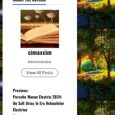
cimaxcim
Administrator
View All Posts
P
Previous:
Porsche Macan Electric 2024:
o
Un Salt Uriaș în Era Vehiculelor
Electrice
s