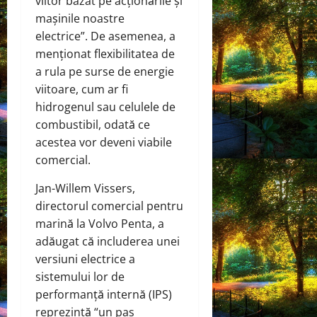
viitor bazat pe acționările și
mașinile noastre
electrice”. De asemenea, a
menționat flexibilitatea de
a rula pe surse de energie
viitoare, cum ar fi
hidrogenul sau celulele de
combustibil, odată ce
acestea vor deveni viabile
comercial.
Jan-Willem Vissers,
directorul comercial pentru
marină la Volvo Penta, a
adăugat că includerea unei
versiuni electrice a
sistemului lor de
performanță internă (IPS)
reprezintă “un pas