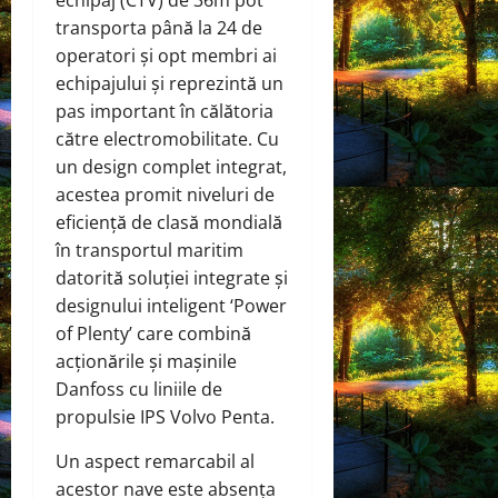
echipaj (CTV) de 36m pot
transporta până la 24 de
operatori și opt membri ai
echipajului și reprezintă un
pas important în călătoria
către electromobilitate. Cu
un design complet integrat,
acestea promit niveluri de
eficiență de clasă mondială
în transportul maritim
datorită soluției integrate și
designului inteligent ‘Power
of Plenty’ care combină
acționările și mașinile
Danfoss cu liniile de
propulsie IPS Volvo Penta.
Un aspect remarcabil al
acestor nave este absența