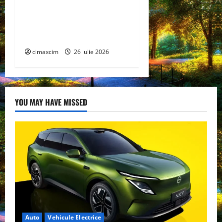
Agricultura Viitorului:
Tranziția Ecologică bazată
pe Tehnologie, nu pe
Chimicale
cimaxcim
26 iulie 2026
YOU MAY HAVE MISSED
Auto
Vehicule Electrice