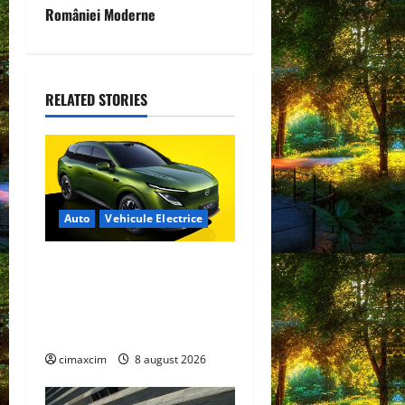
a
României Moderne
v
i
RELATED STORIES
g
a
t
Auto
Vehicule Electrice
i
o
Nissan NX7: SUV-ul
electrificat accesibil care
n
extinde gama Nissan în
China
cimaxcim
8 august 2026