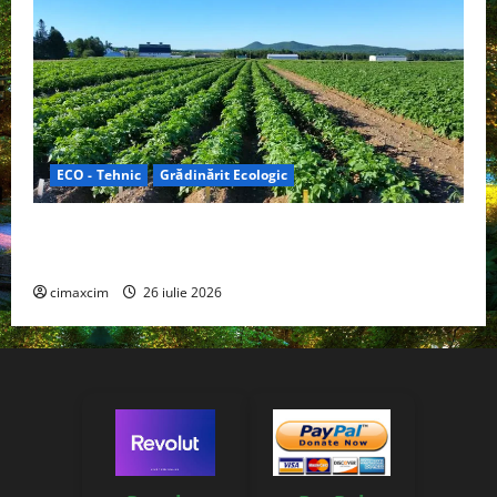
ECO - Tehnic
Grădinărit Ecologic
Agricultura Viitorului: Tranziția Ecologică bazată pe
Tehnologie, nu pe Chimicale
cimaxcim
26 iulie 2026