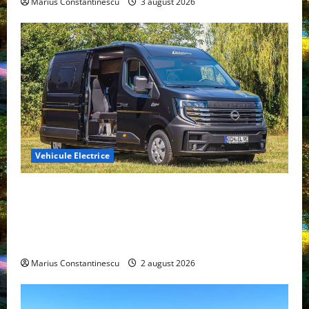
Marius Constantinescu
3 august 2026
Vehicule Electrice
Interstar‑e Relax: Nissan și Eifelland au creat o
rulotă electrică care folosește bateria de 87 kWh nu
doar pentru tracțiune, ci și pentru încălzire complet
off‑grid
Marius Constantinescu
2 august 2026