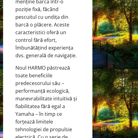
menține barca într-o
poziție fixă, făcând
pescuitul cu undița din
barcă o plăcere. Aceste
caracteristici oferă un
control fără efort,
îmbunătățind experiența
dvs. generală de navigație.
Noul HARMO păstrează
toate beneficiile
predecesorului său –
performanță ecologică,
manevrabilitate intuitivă și
fiabilitatea fără egal a
Yamaha – în timp ce
forțează limitele
tehnologiei de propulsie
electrică. Cu o serie de