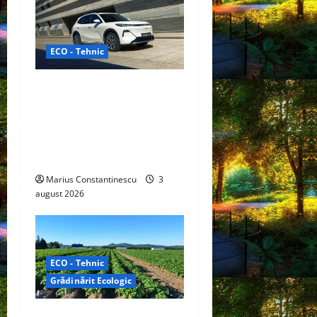
ECO - Tehnic
Geely lansează „Thunder”,
unul dintre cele mai
compacte și eficiente
sisteme de acționare
electrică din lume
Marius Constantinescu
3
august 2026
ECO - Tehnic
Grădinărit Ecologic