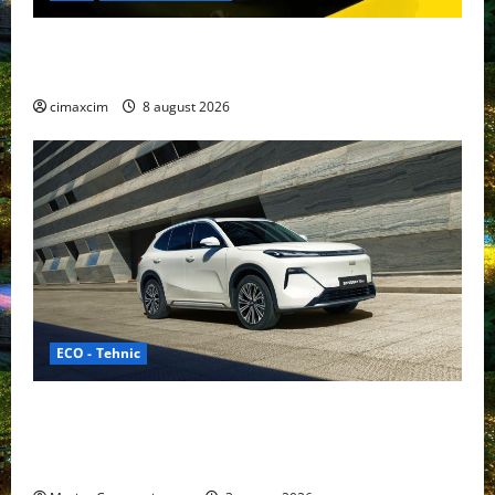
Nissan NX7: SUV-ul electrificat accesibil care extinde
gama Nissan în China
cimaxcim
8 august 2026
ECO - Tehnic
Geely lansează „Thunder”, unul dintre cele mai
compacte și eficiente sisteme de acționare electrică
din lume