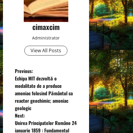
cimaxcim
Administrator
View All Posts
P
Previous:
Echipa MIT dezvoltă o
o
modalitate de a produce
amoniac folosind Pământul ca
s
reactor geochimic; amoniac
t
geologic
Next:
n
Unirea Principatelor Române 24
ianuarie 1859 : Fundamentul