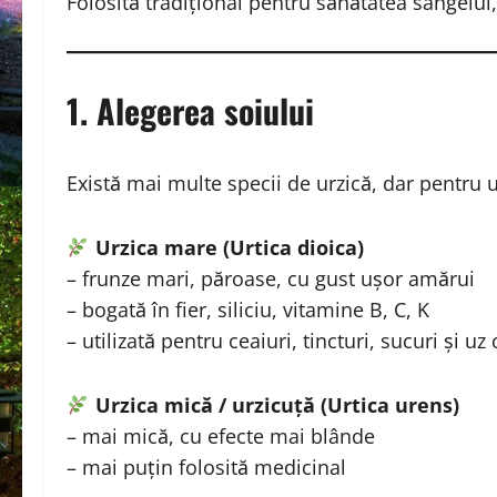
Folosită tradițional pentru sănătatea sângelui, 
1. Alegerea soiului
Există mai multe specii de urzică, dar pentru
Urzica mare (Urtica dioica)
– frunze mari, păroase, cu gust ușor amărui
– bogată în fier, siliciu, vitamine B, C, K
– utilizată pentru ceaiuri, tincturi, sucuri și uz 
Urzica mică / urzicuță (Urtica urens)
– mai mică, cu efecte mai blânde
– mai puțin folosită medicinal