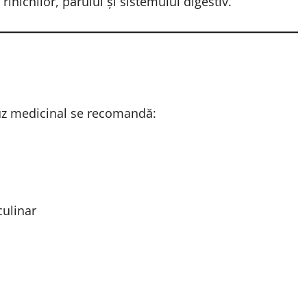
rinichilor, părului și sistemului digestiv.
 uz medicinal se recomandă:
culinar