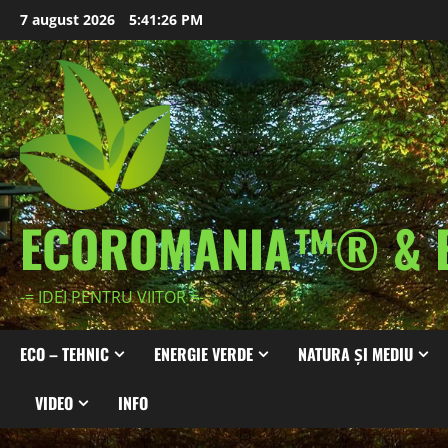
Skip
7 august 2026
5:41:28 PM
to
content
ECOROMANIA™® & 
-= IDEI PENTRU VIITOR =-
ECO – TEHNIC
ENERGIE VERDE
NATURA ȘI MEDIU
VIDEO
INFO