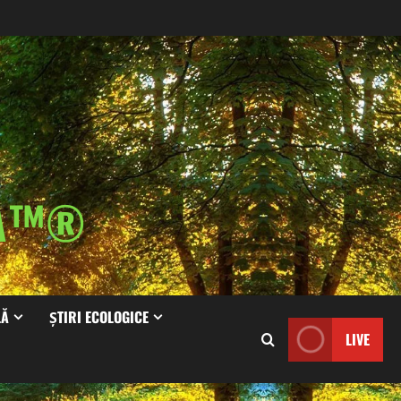
IA™®
LĂ
ȘTIRI ECOLOGICE
LIVE