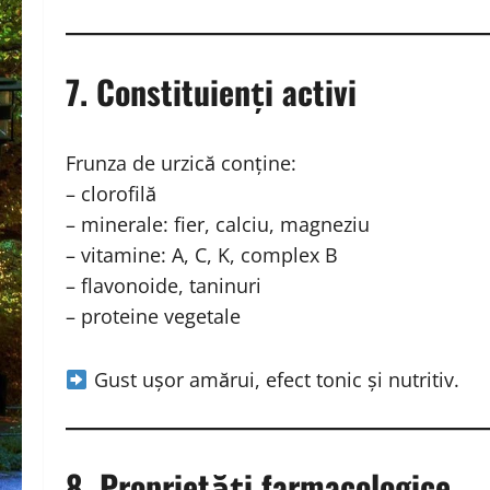
7. Constituienți activi
Frunza de urzică conține:
– clorofilă
– minerale: fier, calciu, magneziu
– vitamine: A, C, K, complex B
– flavonoide, taninuri
– proteine vegetale
Gust ușor amărui, efect tonic și nutritiv.
8. Proprietăți farmacologice