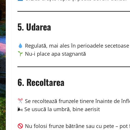
5. Udarea
Regulată, mai ales în perioadele secetoase
Nu-i place apa stagnantă
6. Recoltarea
Se recoltează frunzele tinere înainte de înfl
🌬 Se usucă la umbră, bine aerisit
Nu folosi frunze bătrâne sau cu pete – pot f