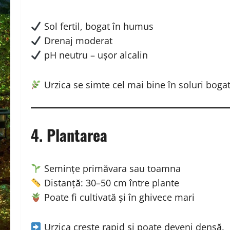
Sol fertil, bogat în humus
Drenaj moderat
pH neutru – ușor alcalin
Urzica se simte cel mai bine în soluri bogat
4. Plantarea
Semințe primăvara sau toamna
Distanță: 30–50 cm între plante
Poate fi cultivată și în ghivece mari
Urzica crește rapid și poate deveni densă.