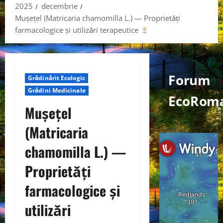
2025
decembrie
Mușețel (Matricaria chamomilla L.) — Proprietăți
farmacologice și utilizări terapeutice
Forum
Grădinărit Ecologic
Grădini Medicinale
EcoRom
Mușețel
(Matricaria
chamomilla L.) —
Proprietăți
farmacologice și
utilizări