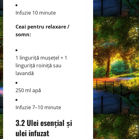
Infuzie 10 minute
Ceai pentru relaxare /
somn:
1 linguriță mușețel + 1
linguriță roiniță sau
lavandă
250 ml apă
Infuzie 7–10 minute
3.2 Ulei esențial și
ulei infuzat