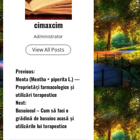
cimaxcim
Administrator
View All Posts
P
Previous:
Menta (Mentha × piperita L.) —
o
Proprietăți farmacologice și
utilizări terapeutice
s
Next:
t
Busuiocul – Cum să faci o
grădină de busuioc acasă și
n
utilizările lui terapeutice
a