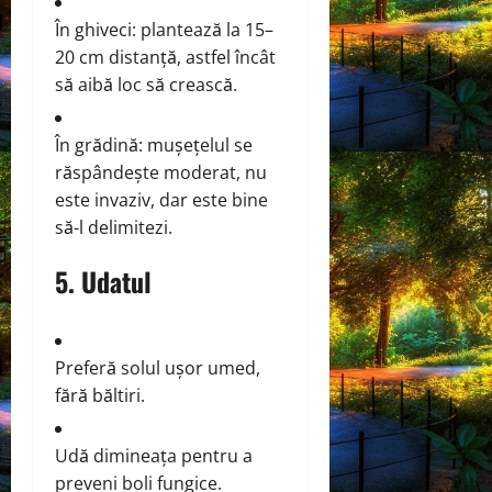
În ghiveci: plantează la 15–
20 cm distanță, astfel încât
să aibă loc să crească.
În grădină: mușețelul se
răspândește moderat, nu
este invaziv, dar este bine
să-l delimitezi.
5. Udatul
Preferă solul ușor umed,
fără băltiri.
Udă dimineața pentru a
preveni boli fungice.