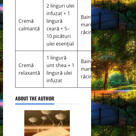
2 linguri ulei
infuzat + 1
Bain-
Iritații,
Cremă
lingură
marie +
arsuri
calmantă
ceară + 5–
răcire
ușoare
10 picături
ulei esențial
1 lingură
Bain-
Masaj
Cremă
unt shea + 1
marie +
relaxant,
relaxantă
lingură ulei
răcire
somn
infuzat
ABOUT THE AUTHOR