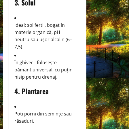
3. Solul
Ideal: sol fertil, bogat în
materie organică, pH
neutru sau ușor alcalin (6–
7,5).
În ghiveci: folosește
pământ universal, cu puțin
nisip pentru drenaj.
4. Plantarea
Poți porni din semințe sau
răsaduri.