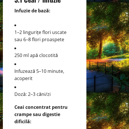
Infuzie de bază:
1–2 lingurițe flori uscate
sau 6–8 flori proaspete
250 ml apă clocotită
Infuzează 5–10 minute,
acoperit
Doză: 2–3 căni/zi
Ceai concentrat pentru
crampe sau digestie
dificilă: