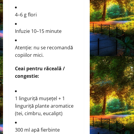
4–6 g flori
Infuzie 10–15 minute
Atenție: nu se recomandă
copiilor mici.
Ceai pentru răceală /
congestie:
1 linguriță mușețel + 1
linguriță plante aromatice
(tei, cimbru, eucalipt)
300 ml apă fierbinte