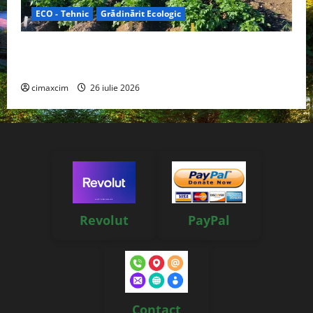
ECO - Tehnic
Grădinărit Ecologic
Agricultura Viitorului: Tranziția Ecologică bazată pe
Tehnologie, nu pe Chimicale
cimaxcim
26 iulie 2026
Revolut
PayPal
Contact