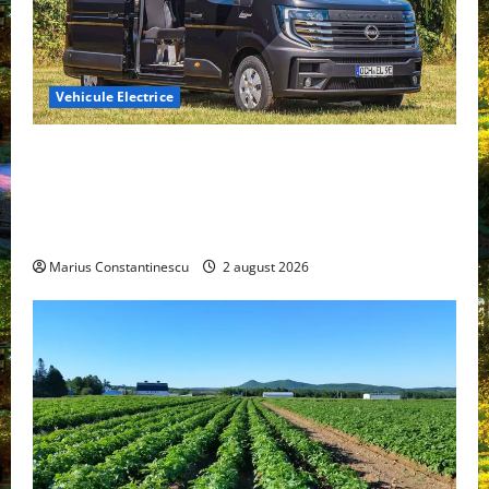
Vehicule Electrice
Interstar‑e Relax: Nissan și Eifelland au creat o
rulotă electrică care folosește bateria de 87 kWh nu
doar pentru tracțiune, ci și pentru încălzire complet
off‑grid
Marius Constantinescu
2 august 2026