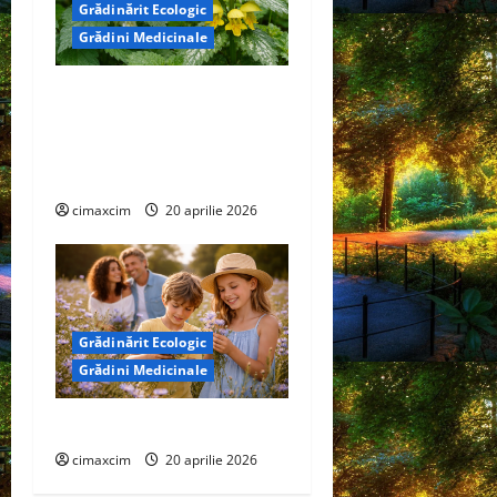
Grădinărit Ecologic
Grădini Medicinale
Urzică moartă (Lamium
album) flori albe ,Urzică
moartă galbenă (Lamium
galeobdolon) flori galbene
cimaxcim
20 aprilie 2026
Grădinărit Ecologic
Grădini Medicinale
Cicoare (Cichorium intybus)
cimaxcim
20 aprilie 2026