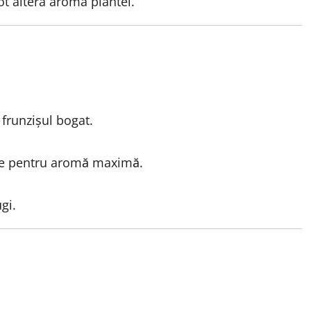
t altera aroma plantei.
 frunzișul bogat.
rire pentru aromă maximă.
gi.