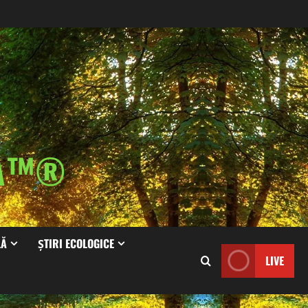
IA™®
LĂ
ȘTIRI ECOLOGICE
LIVE