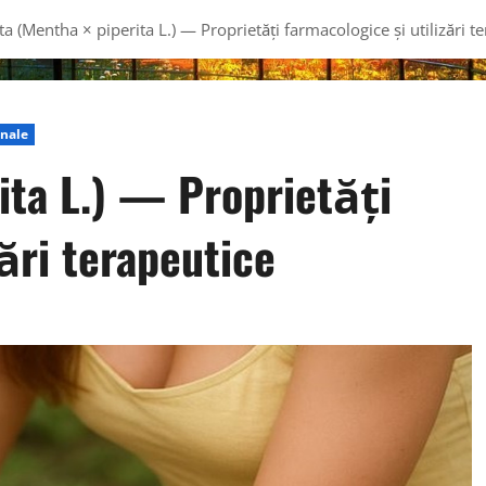
a (Mentha × piperita L.) — Proprietăți farmacologice și utilizări t
inale
ita L.) — Proprietăți
zări terapeutice