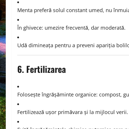
Menta preferă solul constant umed, nu înmuia
În ghivece: umezire frecventă, dar moderată.
Udă dimineața pentru a preveni apariția bolilo
6. Fertilizarea
Folosește îngrășăminte organice: compost, gu
Fertilizează ușor primăvara și la mijlocul verii.