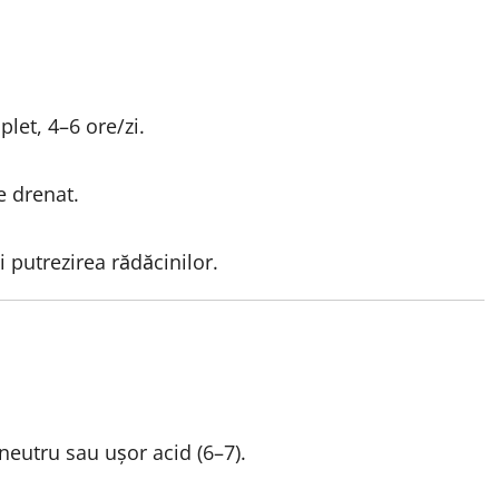
let, 4–6 ore/zi.
e drenat.
 putrezirea rădăcinilor.
 neutru sau ușor acid (6–7).