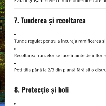
Evită îngrășămintele chimice puternice care po
7. Tunderea și recoltarea
Tunde regulat pentru a încuraja ramificarea și
Recoltarea frunzelor se face înainte de înflo
Poți tăia până la 2/3 din plantă fără să o distru
8. Protecție și boli