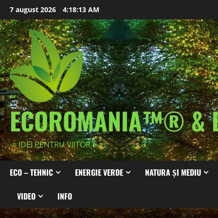
Skip
7 august 2026
4:18:15 AM
to
content
ECOROMANIA™® & 
-= IDEI PENTRU VIITOR =-
ECO – TEHNIC
ENERGIE VERDE
NATURA ȘI MEDIU
VIDEO
INFO