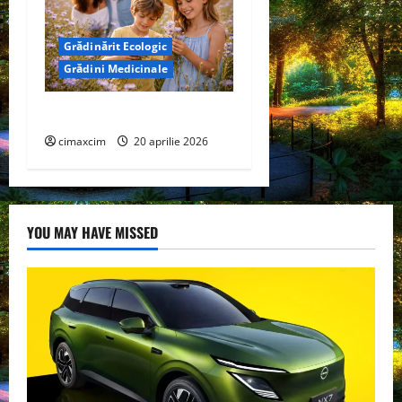
Grădinărit Ecologic
Grădini Medicinale
Cicoare (Cichorium intybus)
cimaxcim
20 aprilie 2026
YOU MAY HAVE MISSED