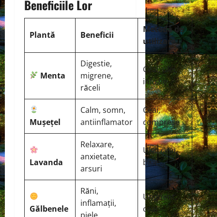
Beneficiile Lor
Metodă de
Plantă
Beneficii
utilizare
Digestie,
Ceai, ulei,
Menta
migrene,
infuzie
răceli
Calm, somn,
Ceai,
Mușețel
antiinflamator
comprese
Relaxare,
Ulei, ceai,
anxietate,
Lavanda
baie
arsuri
Răni,
Unguent,
inflamații,
Gălbenele
ceai
piele