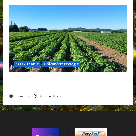
ECO - Tehnic
Grădinărit Ecologic
Agricultura Viitorului: Tranziția Ecologică bazată pe
Tehnologie, nu pe Chimicale
cimaxcim
26 iulie 2026