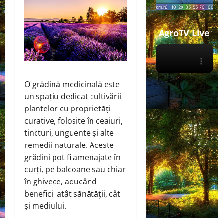
AgroTV Live
O grădină medicinală este
un spațiu dedicat cultivării
plantelor cu proprietăți
curative, folosite în ceaiuri,
tincturi, unguente și alte
remedii naturale. Aceste
grădini pot fi amenajate în
curți, pe balcoane sau chiar
în ghivece, aducând
beneficii atât sănătății, cât
și mediului.