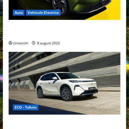
Auto
Vehicule Electrice
Nissan NX7: SUV-ul electrificat accesibil care extinde
gama Nissan în China
cimaxcim
8 august 2026
ECO - Tehnic
Geely lansează „Thunder”, unul dintre cele mai