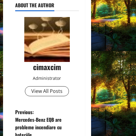
ABOUT THE AUTHOR
cimaxcim
Administrator
View All Posts
P
Previous:
Mercedes-Benz EQB are
o
probleme incendiare cu
bateriile.