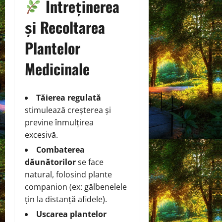
Întreținerea
și Recoltarea
Plantelor
Medicinale
Tăierea regulată
stimulează creșterea și
previne înmulțirea
excesivă.
Combaterea
dăunătorilor
se face
natural, folosind plante
companion (ex: gălbenelele
țin la distanță afidele).
Uscarea plantelor