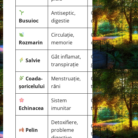
Antiseptic,
Ceai,
Busuioc
digestie
condimente
Circulație,
Ceai, ulei
Rozmarin
memorie
esențial
Gât inflamat,
Ceai,
Salvie
transpirație
gargara
Coada-
Menstruație,
Ceai,
șoricelului
răni
tinctură
Sistem
Ceai,
Echinacea
imunitar
tinctură
Detoxifiere,
Ceai,
Pelin
probleme
tinctură
digestive