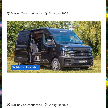
compacte și eficiente sisteme de acționare electrică
din lume
Marius Constantinescu
3 august 2026
Vehicule Electrice
Interstar‑e Relax: Nissan și Eifelland au creat o
rulotă electrică care folosește bateria de 87 kWh nu
doar pentru tracțiune, ci și pentru încălzire complet
off‑grid
Marius Constantinescu
2 august 2026