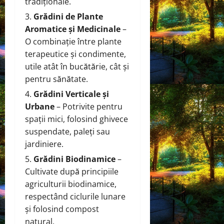
tradiționale.
Grădini de Plante
Aromatice și Medicinale
–
O combinație între plante
terapeutice și condimente,
utile atât în bucătărie, cât și
pentru sănătate.
Grădini Verticale și
Urbane
– Potrivite pentru
spații mici, folosind ghivece
suspendate, paleți sau
jardiniere.
Grădini Biodinamice
–
Cultivate după principiile
agriculturii biodinamice,
respectând ciclurile lunare
și folosind compost
natural.