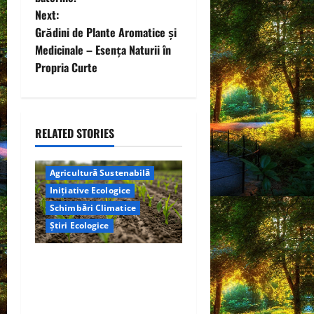
s
Next:
t
Grădini de Plante Aromatice și
Medicinale – Esența Naturii în
n
Propria Curte
a
v
RELATED STORIES
i
Agricultură Sustenabilă
g
Inițiative Ecologice
a
Schimbări Climatice
Știri Ecologice
t
Cercetătorii de la Yale au
i
identificat o metodă
o
naturală prin care