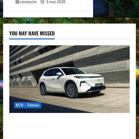
cimaxcim
3 mai 2026
YOU MAY HAVE MISSED
ECO - Tehnic
Geely lansează „Thunder”, unul dintre cele mai
compacte și eficiente sisteme de acționare electrică
din lume