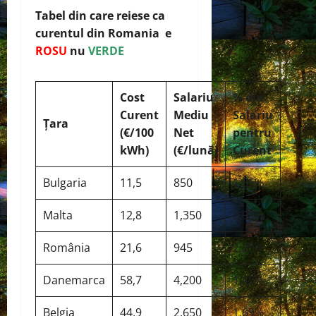
Tabel din care reiese ca
curentul din Romania e
ROSU
nu
VERDE
Cost
Salariu
% din
Curent
Mediu
Salariu
Țara
(€/100
Net
pentru
kWh)
(€/lună)
Curent
Bulgaria
11,5
850
1,35%
Malta
12,8
1,350
0,95%
România
21,6
945
2,29%
Danemarca
58,7
4,200
1,40%
Belgia
44,9
2,650
1,69%