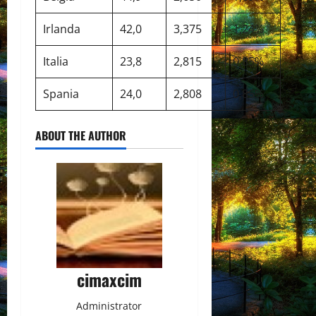
Irlanda
42,0
3,375
1,24%
Italia
23,8
2,815
0,85%
Spania
24,0
2,808
0,85%
ABOUT THE AUTHOR
cimaxcim
Administrator