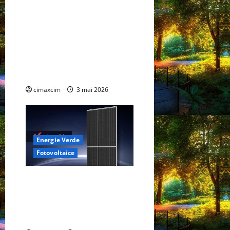
China prezintă tehnologia
care schimbă regulile
jocului: baterii EV cu
încărcare în 6,5 minute.
BYD și CATL conduc
revoluția globală
cimaxcim
3 mai 2026
Energie Verde
Fotovoltaice
Trinasolar lansează noile
module Vertex N G3 de
760W – un nou reper în
tehnologia TOPCon