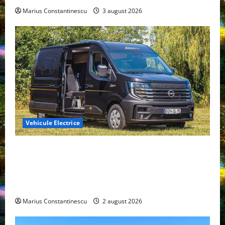
Marius Constantinescu
3 august 2026
Vehicule Electrice
Interstar‑e Relax: Nissan și Eifelland au creat o
rulotă electrică care folosește bateria de 87 kWh nu
doar pentru tracțiune, ci și pentru încălzire complet
off‑grid
Marius Constantinescu
2 august 2026