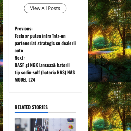
View All Posts
P
Previous:
Tesla ar putea intra într-un
o
parteneriat strategic cu dealerii
auto
s
Next:
t
BASF și NGK lansează baterii
tip sodiu-sulf (bateria NAS) NAS
n
MODEL L24
a
v
RELATED STORIES
i
g