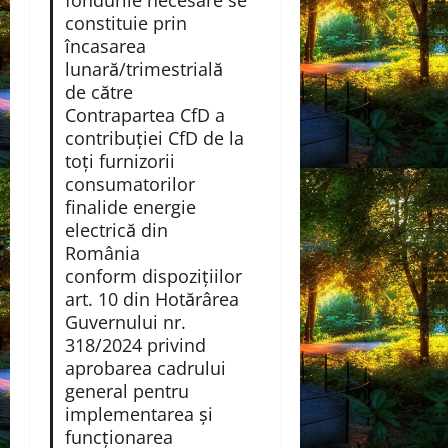
fondurile necesare se
constituie prin
încasarea
lunară/trimestrială
de către
Contrapartea CfD a
contribuţiei CfD de la
toţi furnizorii
consumatorilor
finalide energie
electrică din
România
conform dispozițiilor
art. 10 din Hotărârea
Guvernului nr.
318/2024 privind
aprobarea cadrului
general pentru
implementarea și
funcționarea