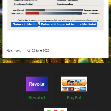
Natura și Mediu
Poluare și Impactul Asupra Mediului
Managementul deșeurilor în România: probleme
reale, soluții și tehnologii noi
cimaxcim
26 iulie 2026
Revolut
PayPal