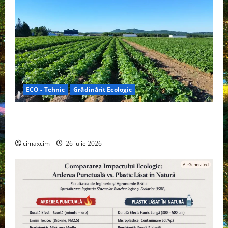
ECO - Tehnic
Grădinărit Ecologic
Agricultura Viitorului: Tranziția Ecologică bazată pe
Tehnologie, nu pe Chimicale
cimaxcim
26 iulie 2026