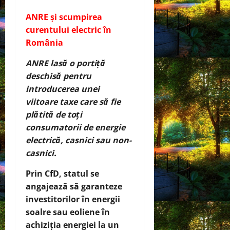
ANRE și scumpirea
curentului electric în
România
ANRE lasă o portiță
deschisă pentru
introducerea unei
viitoare taxe care să fie
plătită de toți
consumatorii de energie
electrică, casnici sau non-
casnici.
Prin CfD, statul se
angajează să garanteze
investitorilor în energii
soalre sau eoliene în
achiziția energiei la un