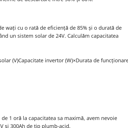
 wați cu o rată de eficiență de 85% și o durată de
izând un sistem solar de 24V. Calculăm capacitatea
olar (V)
Capacitate invertor (W)
×
Durata de func
ț
ionare
p de 1 oră la capacitatea sa maximă, avem nevoie
4V și 300Ah de tip plumb-acid.