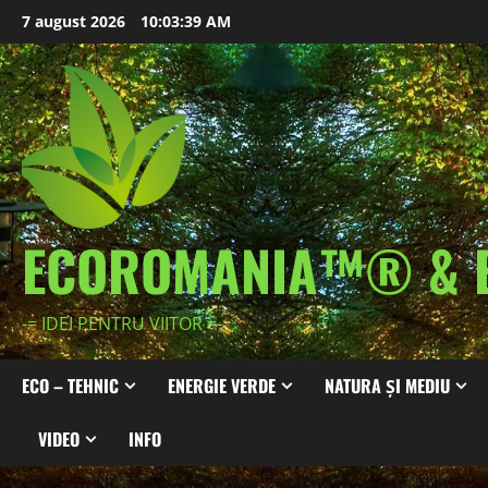
Skip
7 august 2026
10:03:41 AM
to
content
ECOROMANIA™® & 
-= IDEI PENTRU VIITOR =-
ECO – TEHNIC
ENERGIE VERDE
NATURA ȘI MEDIU
VIDEO
INFO