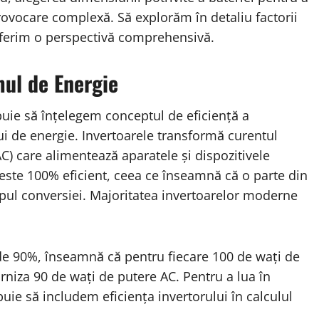
rovocare complexă. Să explorăm în detaliu factorii
 oferim o perspectivă comprehensivă.
mul de Energie
buie să înțelegem conceptul de eficiență a
i de energie. Invertoarele transformă curentul
AC) care alimentează aparatele și dispozitivele
 este 100% eficient, ceea ce înseamnă că o parte din
pul conversiei. Majoritatea invertoarelor moderne
de 90%, înseamnă că pentru fiecare 100 de wați de
urniza 90 de wați de putere AC. Pentru a lua în
uie să includem eficiența invertorului în calculul