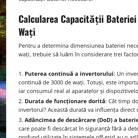
Calcularea Capacității Baterie
Wați
Pentru a determina dimensiunea bateriei nece
wați, trebuie să luăm în considerare trei factor
Puterea continuă a invertorului
: Un inve
continuă de 3000 de wați. Totuși, este import
iar consumul real al aparatelor și dispozitivel
Durata de funcționare dorită
: Cât timp do
invertorul? Această durată va influența direct 
Adâncimea de descărcare (DoD) a bateri
care poate fi descărcat în siguranță fără a dete
profund utilizate în sistemele off-grid au o a