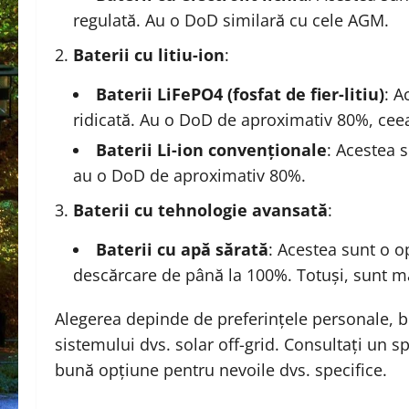
regulată. Au o DoD similară cu cele AGM.
Baterii cu litiu-ion
:
Baterii LiFePO4 (fosfat de fier-litiu)
: A
ridicată. Au o DoD de aproximativ 80%, ceea 
Baterii Li-ion convenționale
: Acestea s
au o DoD de aproximativ 80%.
Baterii cu tehnologie avansată
:
Baterii cu apă sărată
: Acestea sunt o o
descărcare de până la 100%. Totuși, sunt m
Alegerea depinde de preferințele personale, bug
sistemului dvs. solar off-grid. Consultați un s
bună opțiune pentru nevoile dvs. specifice.