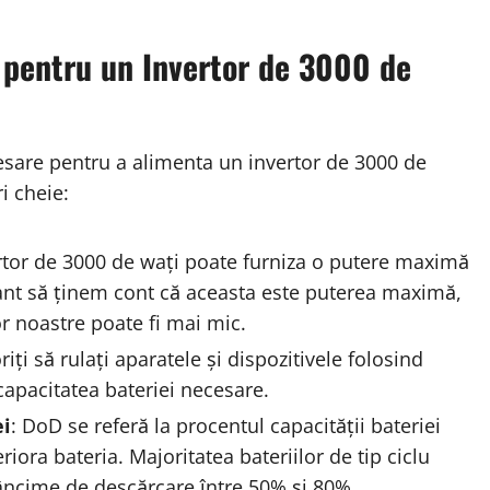
i pentru un Invertor de 3000 de
sare pentru a alimenta un invertor de 3000 de
i cheie:
rtor de 3000 de wați poate furniza o putere maximă
ant să ținem cont că aceasta este puterea maximă,
or noastre poate fi mai mic.
riți să rulați aparatele și dispozitivele folosind
capacitatea bateriei necesare.
ei
: DoD se referă la procentul capacității bateriei
riora bateria. Majoritatea bateriilor de tip ciclu
dâncime de descărcare între 50% și 80%.