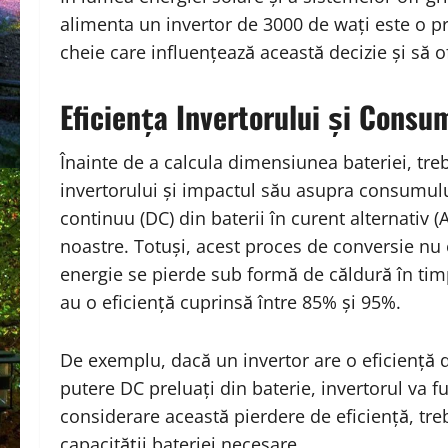
alimenta un invertor de 3000 de wați este o p
cheie care influențează această decizie și să
Eficiența Invertorului și Consu
Înainte de a calcula dimensiunea bateriei, tre
invertorului și impactul său asupra consumulu
continuu (DC) din baterii în curent alternativ (
noastre. Totuși, acest proces de conversie nu
energie se pierde sub formă de căldură în tim
au o eficiență cuprinsă între 85% și 95%.
De exemplu, dacă un invertor are o eficiență 
putere DC preluați din baterie, invertorul va f
considerare această pierdere de eficiență, treb
capacității bateriei necesare.