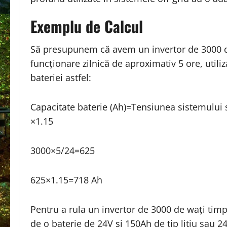
Exemplu de Calcul
Să presupunem că avem un invertor de 3000 de
funcționare zilnică de aproximativ 5 ore, util
bateriei astfel:
Capacitate baterie (Ah)
=
Tensiunea sistemului s
×
1.15
3000
×
5/24
=
625
625
×
1.15
=
718
Ah
Pentru a rula un invertor de 3000 de wați tim
de o baterie de 24V și 150Ah de tip litiu sau 2