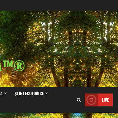
IA™®
LĂ
ȘTIRI ECOLOGICE
LIVE