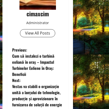
cimaxcim
Administrator
View All Posts
P
Previous:
Cum să instalezi o turbină
o
eoliană în oraș – Impactul
Turbinelor Eoliene în Oraș:
s
Beneficii
t
Next:
Vestas va stabili o organizație
n
unită a lanțului de tehnologie,
producție și aprovizionare în
a
furnizarea de soluții de energie