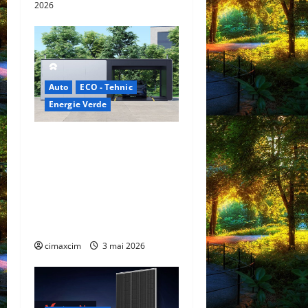
2026
Auto
ECO - Tehnic
Energie Verde
China prezintă tehnologia
care schimbă regulile
jocului: baterii EV cu
încărcare în 6,5 minute.
BYD și CATL conduc
revoluția globală
cimaxcim
3 mai 2026