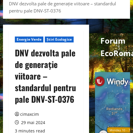
DNV dezvolta pale de generație viitoare – standardul
pentru pale DNV-ST-0376
Forum
Energie Verde
Știri Ecologice
DNV dezvolta pale
EcoRom
de generație
viitoare –
standardul pentru
pale DNV-ST-0376
cimaxcim
29 mai 2024
3 minutes read