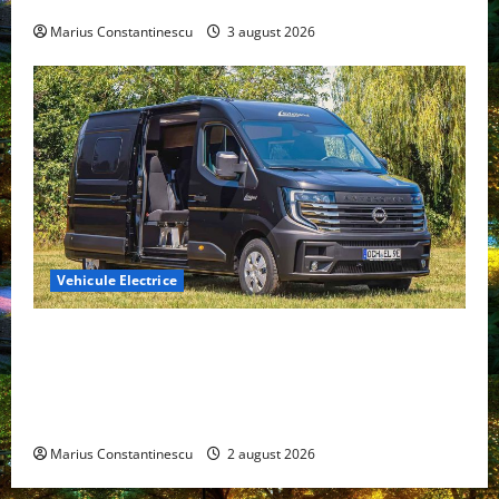
Marius Constantinescu
3 august 2026
Vehicule Electrice
Interstar‑e Relax: Nissan și Eifelland au creat o
rulotă electrică care folosește bateria de 87 kWh nu
doar pentru tracțiune, ci și pentru încălzire complet
off‑grid
Marius Constantinescu
2 august 2026