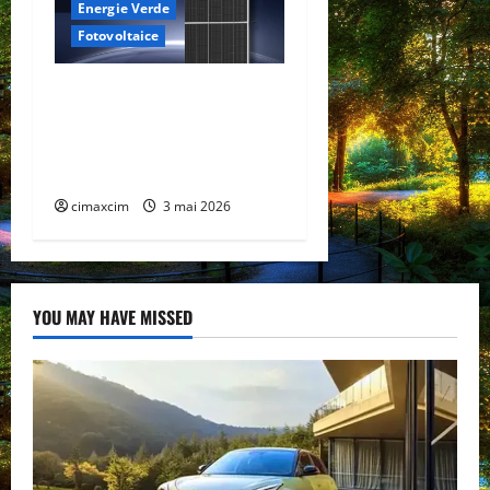
Energie Verde
Fotovoltaice
Trinasolar lansează noile
module Vertex N G3 de
760W – un nou reper în
tehnologia TOPCon
cimaxcim
3 mai 2026
YOU MAY HAVE MISSED