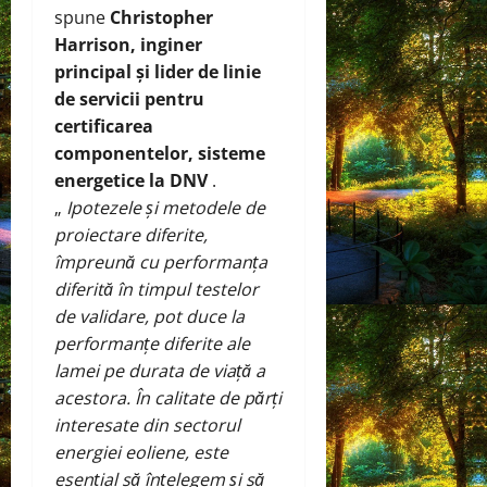
spune
Christopher
Harrison, inginer
principal și lider de linie
de servicii pentru
certificarea
componentelor, sisteme
energetice la DNV
.
„
Ipotezele și metodele de
proiectare diferite,
împreună cu performanța
diferită în timpul testelor
de validare, pot duce la
performanțe diferite ale
lamei pe durata de viață a
acestora. În calitate de părți
interesate din sectorul
energiei eoliene, este
esențial să înțelegem și să