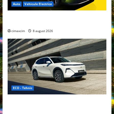
Auto
Vehicule Electrice
Nissan NX7: SUV-ul electrificat accesibil care extinde
gama Nissan în China
cimaxcim
8 august 2026
ECO - Tehnic
Geely lansează „Thunder”, unul dintre cele mai
compacte și eficiente sisteme de acționare electrică
din lume