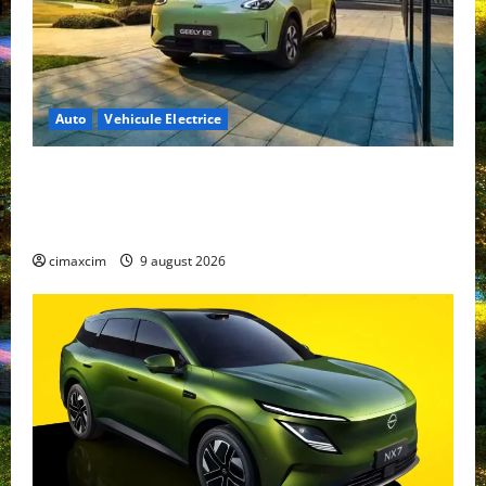
Auto
Vehicule Electrice
Geely E2 – cea mai ieftină mașină electrică din
China cu autonomie reală de 300 km. Analiză
completă 2026
cimaxcim
9 august 2026