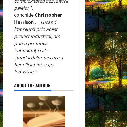
complexitatea dezvoltării
palelor
”,
conchide
Christopher
Harrison
. „
Lucând
împreună prin acest
proiect industrial, am
putea promova
îmbunătățiri ale
standardelor de care a
beneficiat întreaga
industrie
.”
ABOUT THE AUTHOR