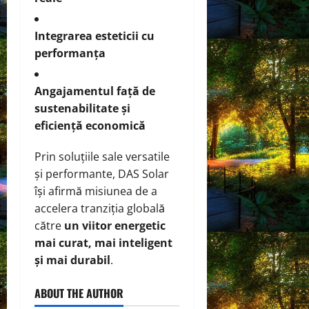
Integrarea esteticii cu
performanța
Angajamentul față de
sustenabilitate și
eficiență economică
Prin soluțiile sale versatile
și performante, DAS Solar
își afirmă misiunea de a
accelera tranziția globală
către
un viitor energetic
mai curat, mai inteligent
și mai durabil
.
ABOUT THE AUTHOR