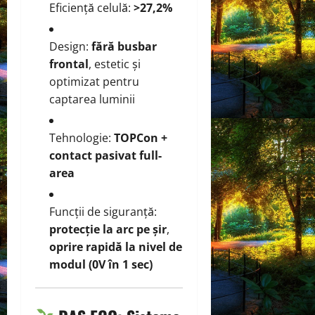
Eficiență celulă:
>27,2%
Design:
fără busbar
frontal
, estetic și
optimizat pentru
captarea luminii
Tehnologie:
TOPCon +
contact pasivat full-
area
Funcții de siguranță:
protecție la arc pe șir
,
oprire rapidă la nivel de
modul (0V în 1 sec)