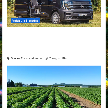
Vehicule Electrice
Interstar‑e Relax: Nissan și Eifelland au creat o
rulotă electrică care folosește bateria de 87 kWh nu
doar pentru tracțiune, ci și pentru încălzire complet
off‑grid
Marius Constantinescu
2 august 2026