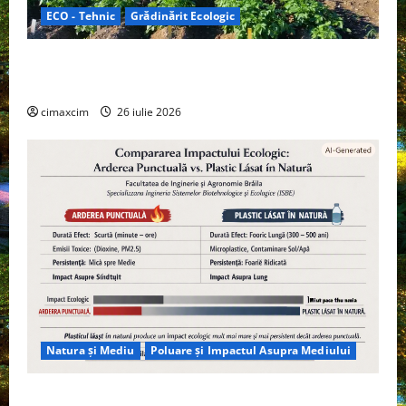
ECO - Tehnic
Grădinărit Ecologic
Agricultura Viitorului: Tranziția Ecologică bazată pe
Tehnologie, nu pe Chimicale
cimaxcim
26 iulie 2026
Natura și Mediu
Poluare și Impactul Asupra Mediului
Managementul deșeurilor în România: probleme