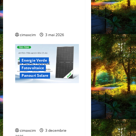
Trinasolar lansează noile
module Vertex N G3 de
760W – un nou reper în
tehnologia TOPCon
cimaxcim
3 mai 2026
Energie Verde
Fotovoltaice
Panouri Solare
JinkoSolar lansează Tiger
Neo Bifacial 66 HC Dual
Glass 625–650W – un nou
reper de eficiență în
domeniul fotovoltaic
cimaxcim
3 decembrie