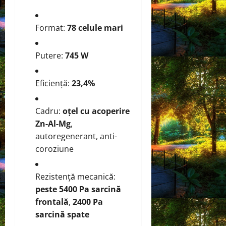
Format:
78 celule mari
Putere:
745 W
Eficiență:
23,4%
Cadru:
oțel cu acoperire
Zn-Al-Mg
,
autoregenerant, anti-
coroziune
Rezistență mecanică:
peste 5400 Pa sarcină
frontală
,
2400 Pa
sarcină spate