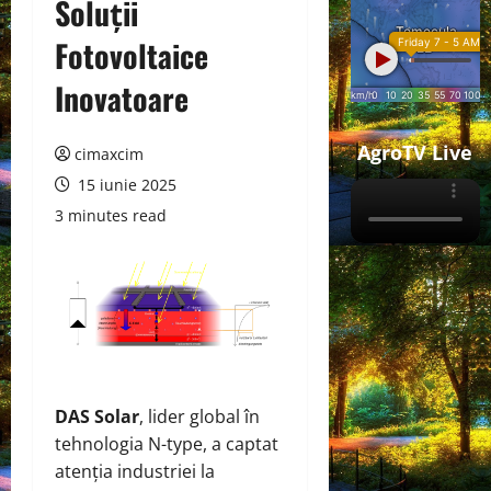
Soluții
Fotovoltaice
Inovatoare
AgroTV Live
cimaxcim
15 iunie 2025
3 minutes read
DAS Solar
, lider global în
tehnologia N-type, a captat
atenția industriei la