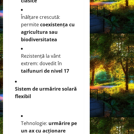
clasice
Înălțare crescută:
permite
coexistența cu
agricultura sau
biodiversitatea
Rezistență la vânt
extrem: dovedit în
taifunuri de nivel 17
Sistem de urmărire solară
flexibil
Tehnologie:
urmărire pe
un ax cu acționare