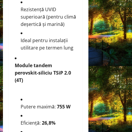
Rezistență UVID
superioară (pentru climă
deșertică și marină)
Ideal pentru instalații
utilitare pe termen lung
Module tandem
perovskit-siliciu TSiP 2.0
(4T)
Putere maximă:
755 W
Eficiență:
26,8%