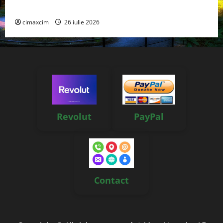
reale, soluții și tehnologii noi
cimaxcim
26 iulie 2026
Revolut
PayPal
Contact