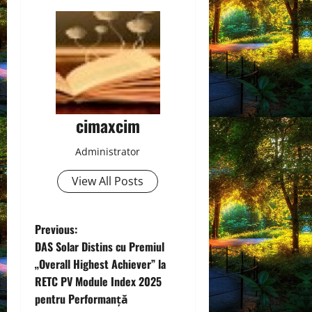
cimaxcim
Administrator
View All Posts
P
Previous:
DAS Solar Distins cu Premiul
o
„Overall Highest Achiever” la
RETC PV Module Index 2025
s
pentru Performanță