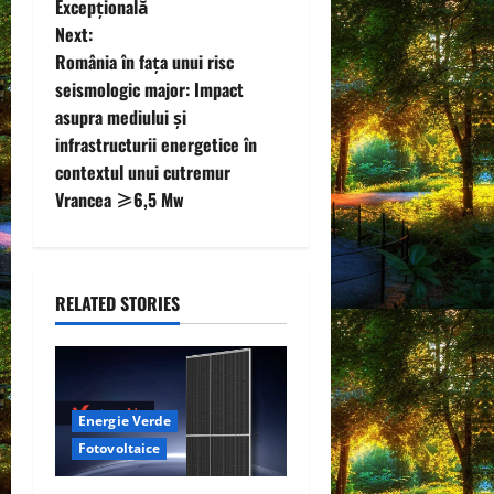
t
Excepțională
Next:
n
România în fața unui risc
seismologic major: Impact
a
asupra mediului și
v
infrastructurii energetice în
contextul unui cutremur
i
Vrancea ≥6,5 Mw
g
a
RELATED STORIES
t
i
o
Energie Verde
Fotovoltaice
n