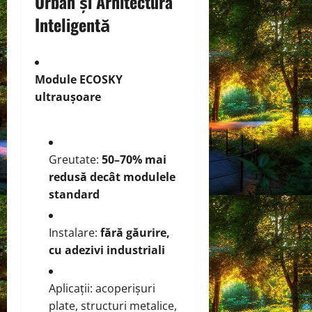
Urban și Arhitectura
Inteligentă
Module ECOSKY
ultraușoare
Greutate:
50–70% mai
redusă decât modulele
standard
Instalare:
fără găurire,
cu adezivi industriali
Aplicații: acoperișuri
plate, structuri metalice,