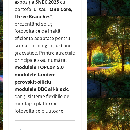
expoziția
SNEC 2025
cu
portofoliul său “
One Core,
Three Branches
”,
prezentând soluții
fotovoltaice de înaltă
eficiență adaptate pentru
scenarii ecologice, urbane
și acvatice. Printre atracțiile
principale s-au numărat
modulele TOPCon 5.0
,
modulele tandem
perovskit-siliciu
,
modulele DBC all-black
,
dar și sisteme flexibile de
montaj și platforme
fotovoltaice plutitoare.