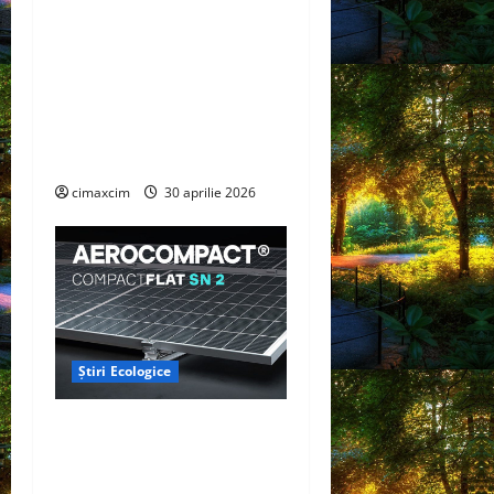
Cercetătorii de la Yale au
identificat o metodă
naturală prin care
agricultura ar putea deveni
un instrument major de
captare a carbonului
cimaxcim
30 aprilie 2026
Știri Ecologice
AEROCOMPACT, a lansat o
extensie pentru sistemul
său de acoperiș plat