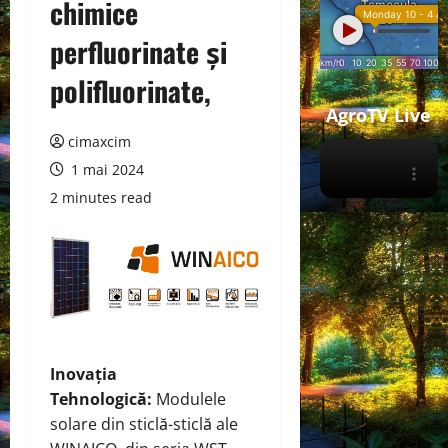
chimice
perfluorinate și
polifluorinate,
AgroTV Live
cimaxcim
1 mai 2024
2 minutes read
Inovația
Tehnologică:
Modulele
solare din sticlă-sticlă ale