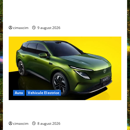
Geely E2 – cea mai ieftină mașină electrică din
China cu autonomie reală de 300 km. Analiză
completă 2026
cimaxcim
9 august 2026
Auto
Vehicule Electrice
Nissan NX7: SUV-ul electrificat accesibil care extinde
gama Nissan în China
cimaxcim
8 august 2026