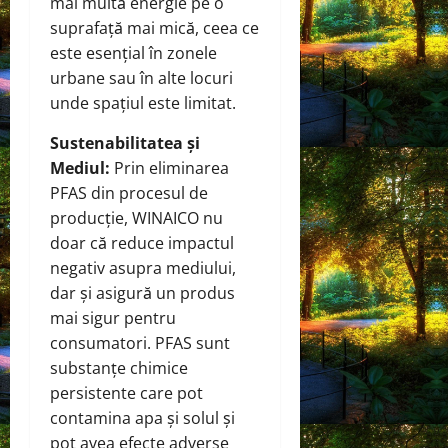
mai multă energie pe o
suprafață mai mică, ceea ce
este esențial în zonele
urbane sau în alte locuri
unde spațiul este limitat.
Sustenabilitatea și
Mediul:
Prin eliminarea
PFAS din procesul de
producție, WINAICO nu
doar că reduce impactul
negativ asupra mediului,
dar și asigură un produs
mai sigur pentru
consumatori. PFAS sunt
substanțe chimice
persistente care pot
contamina apa și solul și
pot avea efecte adverse