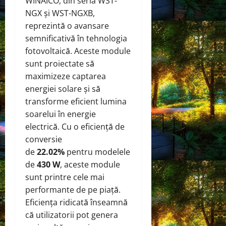
WINAICO, din seria WST-
NGX și WST-NGXB,
reprezintă o avansare
semnificativă în tehnologia
fotovoltaică. Aceste module
sunt proiectate să
maximizeze captarea
energiei solare și să
transforme eficient lumina
soarelui în energie
electrică. Cu o eficiență de
conversie
de
22.02%
pentru modelele
de
430 W
, aceste module
sunt printre cele mai
performante de pe piață.
Eficiența ridicată înseamnă
că utilizatorii pot genera