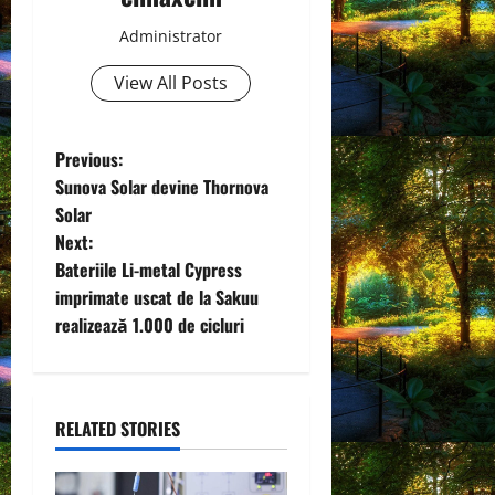
Administrator
View All Posts
P
Previous:
Sunova Solar devine Thornova
o
Solar
Next:
s
Bateriile Li-metal Cypress
t
imprimate uscat de la Sakuu
realizează 1.000 de cicluri
n
a
RELATED STORIES
v
i