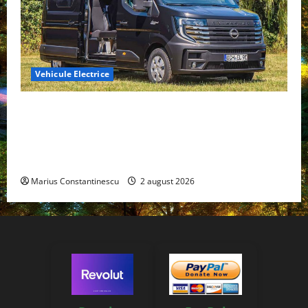
Vehicule Electrice
Interstar‑e Relax: Nissan și Eifelland au creat o
rulotă electrică care folosește bateria de 87 kWh nu
doar pentru tracțiune, ci și pentru încălzire complet
off‑grid
Marius Constantinescu
2 august 2026