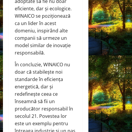
adoptate să fie nu doar
eficiente, dar și ecologice.
WINAICO se poziționează
ca un lider în acest
domeniu, inspirând alte
companii să urmeze un
model similar de inovație
responsabilă.
În concluzie, WINAICO nu
doar că stabilește noi
standarde în eficiența
energetică, dar și
redefinește ceea ce
înseamnă să fii un
producător responsabil în
secolul 21. Povestea lor
este un exemplu pentru
întreaga industrie și un pas