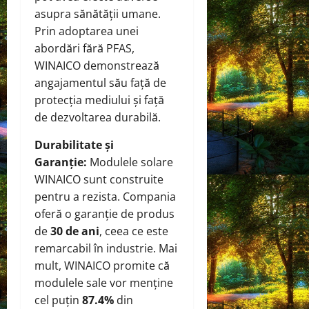
asupra sănătății umane.
Prin adoptarea unei
abordări fără PFAS,
WINAICO demonstrează
angajamentul său față de
protecția mediului și față
de dezvoltarea durabilă.
Durabilitate și
Garanție:
Modulele solare
WINAICO sunt construite
pentru a rezista. Compania
oferă o garanție de produs
de
30 de ani
, ceea ce este
remarcabil în industrie. Mai
mult, WINAICO promite că
modulele sale vor menține
cel puțin
87.4%
din