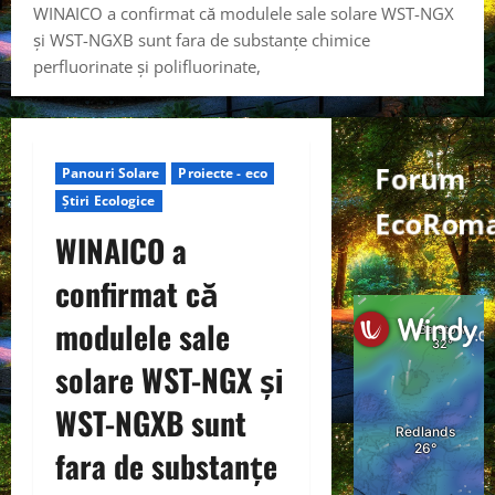
WINAICO a confirmat că modulele sale solare WST-NGX
și WST-NGXB sunt fara de substanțe chimice
perfluorinate și polifluorinate,
Forum
Panouri Solare
Proiecte - eco
Știri Ecologice
EcoRoma
WINAICO a
confirmat că
modulele sale
solare WST-NGX și
WST-NGXB sunt
fara de substanțe