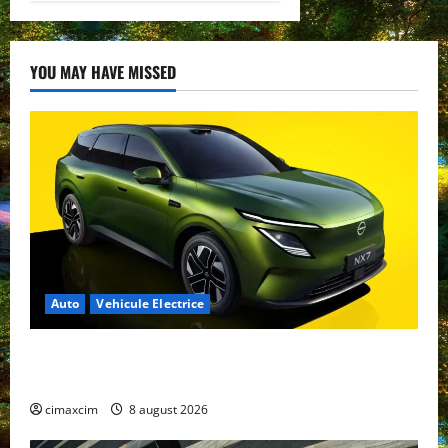
YOU MAY HAVE MISSED
Auto
Vehicule Electrice
Nissan NX7: SUV-ul electrificat accesibil care extinde
gama Nissan în China
cimaxcim
8 august 2026