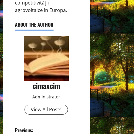
competitivității
agrovoltaice în Europa.
ABOUT THE AUTHOR
cimaxcim
Administrator
View All Posts
P
Previous: