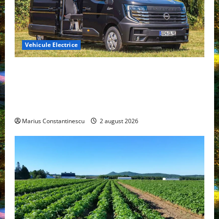
Vehicule Electrice
Interstar‑e Relax: Nissan și Eifelland au creat o
rulotă electrică care folosește bateria de 87 kWh nu
doar pentru tracțiune, ci și pentru încălzire complet
off‑grid
Marius Constantinescu
2 august 2026