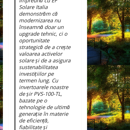
Împreună cu EF
Solare Italia
demonstrăm că
modernizarea nu
înseamnă doar un
upgrade tehnic, ci o
oportunitate
strategică de a crește
valoarea activelor
solare și de a asigura
sustenabilitatea
investițiilor pe
termen lung. Cu
invertoarele noastre
de șir PVS-100-TL,
bazate pe o
tehnologie de ultimă
generație în materie
de eficiență,
fiabilitate și