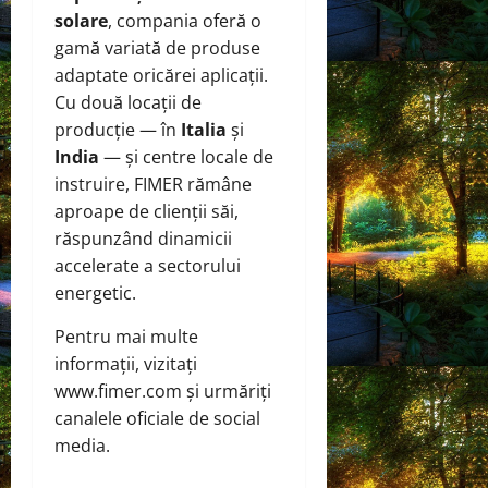
solare
, compania oferă o
gamă variată de produse
adaptate oricărei aplicații.
Cu două locații de
producție — în
Italia
și
India
— și centre locale de
instruire, FIMER rămâne
aproape de clienții săi,
răspunzând dinamicii
accelerate a sectorului
energetic.
Pentru mai multe
informații, vizitați
www.fimer.com și urmăriți
canalele oficiale de social
media.