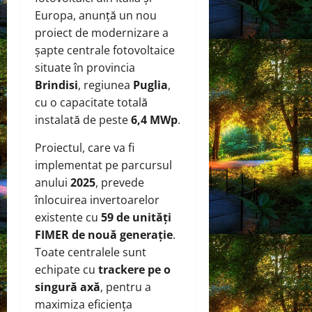
Europa, anunță un nou
proiect de modernizare a
șapte centrale fotovoltaice
situate în provincia
Brindisi
, regiunea
Puglia
,
cu o capacitate totală
instalată de peste
6,4 MWp
.
Proiectul, care va fi
implementat pe parcursul
anului
2025
, prevede
înlocuirea invertoarelor
existente cu
59 de unități
FIMER de nouă generație
.
Toate centralele sunt
echipate cu
trackere pe o
singură axă
, pentru a
maximiza eficiența