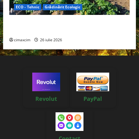
ECO - Tehnic
Grădinărit Ecologic
Agricultura Viitorului: Tranziția Ecologică bazată pe
Tehnologie, nu pe Chimicale
cimaxcim
26 iulie 2026
Revolut
PayPal
Contact