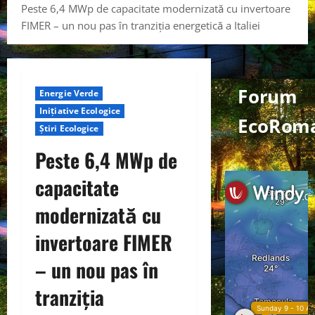
Peste 6,4 MWp de capacitate modernizată cu invertoare
FIMER – un nou pas în tranziția energetică a Italiei
Forum
Energie Verde
Inițiative Ecologice
EcoRom
Știri Ecologice
Peste 6,4 MWp de
capacitate
modernizată cu
invertoare FIMER
– un nou pas în
tranziția