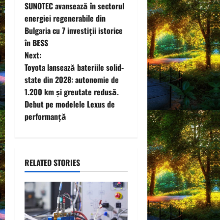
SUNOTEC avansează în sectorul
o
energiei regenerabile din
Bulgaria cu 7 investiții istorice
s
în BESS
t
Next:
Toyota lansează bateriile solid-
n
state din 2028: autonomie de
1.200 km și greutate redusă.
a
Debut pe modelele Lexus de
v
performanță
i
g
RELATED STORIES
a
t