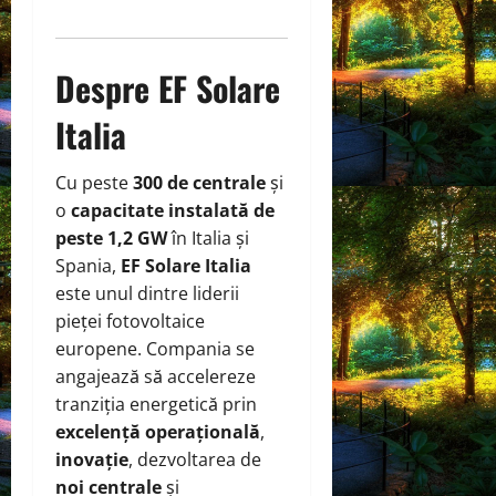
Despre EF Solare
Italia
Cu peste
300 de centrale
și
o
capacitate instalată de
peste 1,2 GW
în Italia și
Spania,
EF Solare Italia
este unul dintre liderii
pieței fotovoltaice
europene. Compania se
angajează să accelereze
tranziția energetică prin
excelență operațională
,
inovație
, dezvoltarea de
noi centrale
și