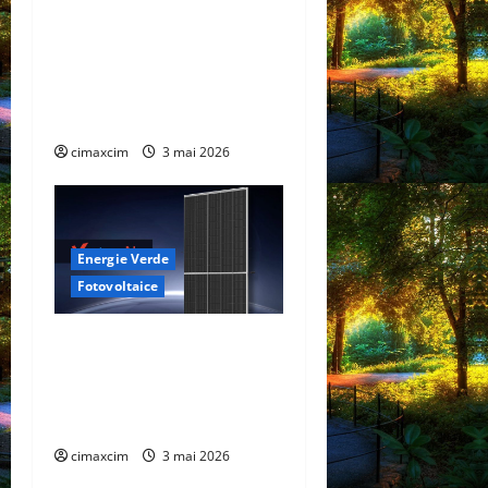
care schimbă regulile
jocului: baterii EV cu
încărcare în 6,5 minute.
BYD și CATL conduc
revoluția globală
cimaxcim
3 mai 2026
Energie Verde
Fotovoltaice
Trinasolar lansează noile
module Vertex N G3 de
760W – un nou reper în
tehnologia TOPCon
cimaxcim
3 mai 2026