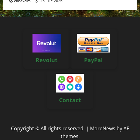
cimaxcim
26 iulie 2026
Revolut
PayPal
Contact
Copyright © All rights reserved.
|
MoreNews
by AF
themes.