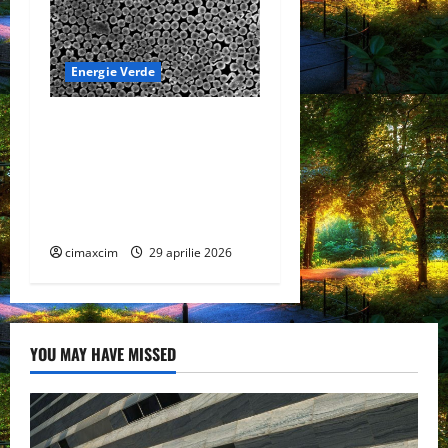
Energie Verde
Dispozitiv la scară
nanometrică generează
electricitate continuă prin
evaporarea apei și a luminii
solare
cimaxcim
29 aprilie 2026
YOU MAY HAVE MISSED