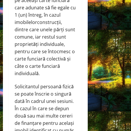
pe aceeași carte funciară
care adunate să fie egale cu
1 (un) întreg, în cazul
imobilelorconstrucții,
dintre care unele părți sunt
comune, iar restul sunt
proprietăți individuale,
pentru care se întocmesc o
carte funciară colectivă și
câte o carte funciară
individuală.
Solicitantul persoană fizică
se poate înscrie o singură
dată în cadrul unei sesiuni.
În cazul în care se depun
două sau mai multe cereri
de finanţare pentru acelaşi
imobil identificat cu număr