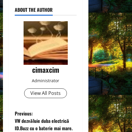
ABOUT THE AUTHOR
cimaxcim
Administrator
View All Posts
P
Previous:
VW dezvăluie duba electrică
o
ID.Buzz cu o baterie mai mare.