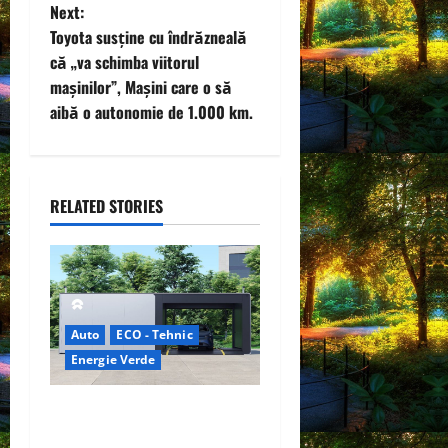
Next:
s
Toyota susține cu îndrăzneală
t
că „va schimba viitorul
mașinilor”, Mașini care o să
n
aibă o autonomie de 1.000 km.
a
v
RELATED STORIES
i
g
a
Auto
ECO - Tehnic
t
Energie Verde
i
China prezintă tehnologia
care schimbă regulile