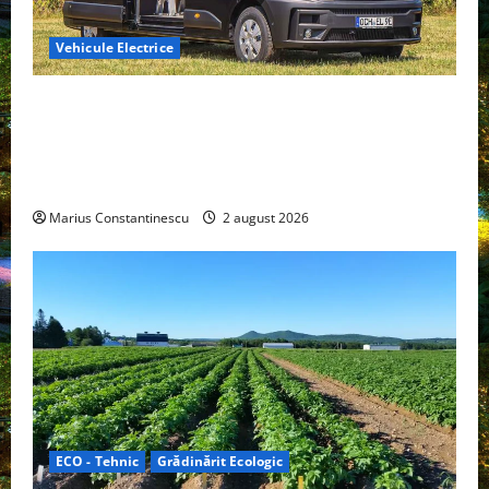
Vehicule Electrice
Interstar‑e Relax: Nissan și Eifelland au creat o
rulotă electrică care folosește bateria de 87 kWh nu
doar pentru tracțiune, ci și pentru încălzire complet
off‑grid
Marius Constantinescu
2 august 2026
ECO - Tehnic
Grădinărit Ecologic