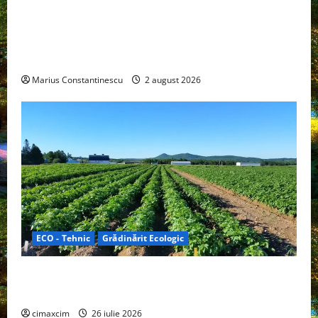
Interstar‑e Relax: Nissan și Eifelland au creat o
rulotă electrică care folosește bateria de 87 kWh nu
doar pentru tracțiune, ci și pentru încălzire complet
off‑grid
Marius Constantinescu
2 august 2026
ECO - Tehnic
Grădinărit Ecologic
Agricultura Viitorului: Tranziția Ecologică bazată pe
Tehnologie, nu pe Chimicale
cimaxcim
26 iulie 2026