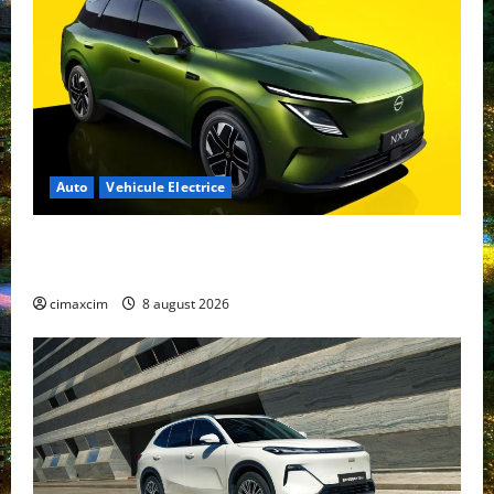
Auto
Vehicule Electrice
Nissan NX7: SUV-ul electrificat accesibil care extinde
gama Nissan în China
cimaxcim
8 august 2026