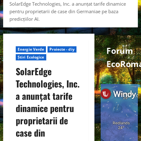
SolarEdge Technologies, Inc. a anunțat tarife dinamice
pentru proprietarii de case din Germaniae pe baza
predicțiilor AI.
Forum
Energie Verde
Proiecte - diy
Știri Ecologice
EcoRoma
SolarEdge
Technologies, Inc.
a anunțat tarife
dinamice pentru
proprietarii de
case din