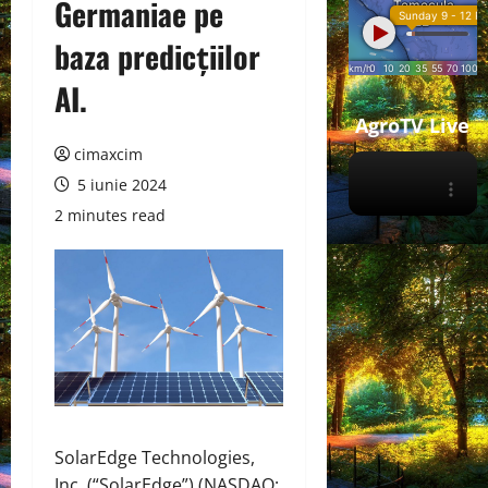
Germaniae pe
baza predicțiilor
AI.
AgroTV Live
cimaxcim
5 iunie 2024
2 minutes read
SolarEdge Technologies,
Inc. (“SolarEdge”) (NASDAQ: