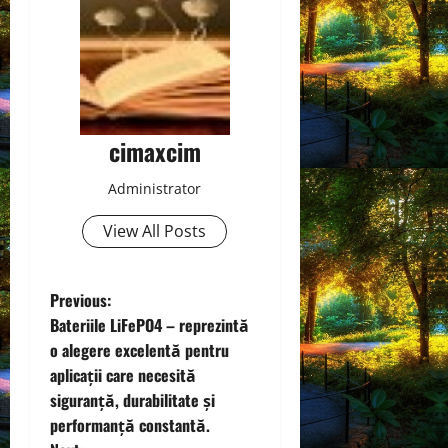
cimaxcim
Administrator
View All Posts
P
Previous:
Bateriile LiFePO4 – reprezintă
o
o alegere excelentă pentru
aplicații care necesită
s
siguranță, durabilitate și
t
performanță constantă.