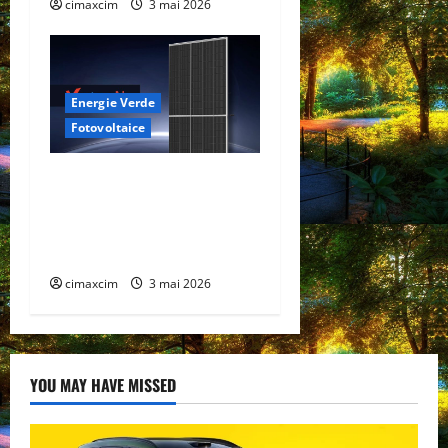
cimaxcim
3 mai 2026
Energie Verde
Fotovoltaice
Trinasolar lansează noile
module Vertex N G3 de
760W – un nou reper în
tehnologia TOPCon
cimaxcim
3 mai 2026
YOU MAY HAVE MISSED