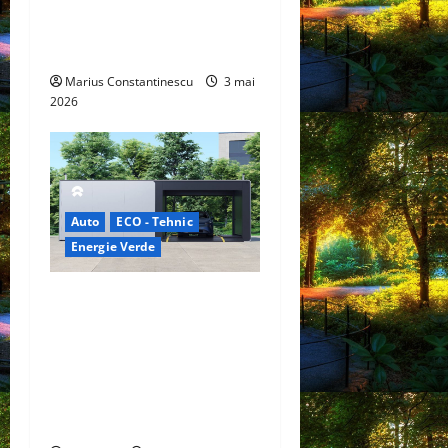
hidrogen ar putea debloca
tehnologii cheie de energie
curată
Marius Constantinescu
3 mai
2026
Auto
ECO - Tehnic
Energie Verde
China prezintă tehnologia
care schimbă regulile
jocului: baterii EV cu
încărcare în 6,5 minute.
BYD și CATL conduc
revoluția globală