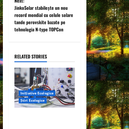
Next:
n
JinkoSolar stabilește un nou
record mondial cu celule solare
a
tande perovskite bazate pe
v
tehnologia N-type TOPCon
i
g
RELATED STORIES
a
t
i
Inițiative Ecologice
Știri Ecologice
o
n
Un nou design al celulelor
de combustibil pe bază de