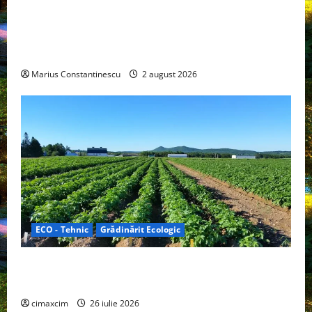
Interstar‑e Relax: Nissan și Eifelland au creat o
rulotă electrică care folosește bateria de 87 kWh nu
doar pentru tracțiune, ci și pentru încălzire complet
off‑grid
Marius Constantinescu
2 august 2026
ECO - Tehnic
Grădinărit Ecologic
Agricultura Viitorului: Tranziția Ecologică bazată pe
Tehnologie, nu pe Chimicale
cimaxcim
26 iulie 2026