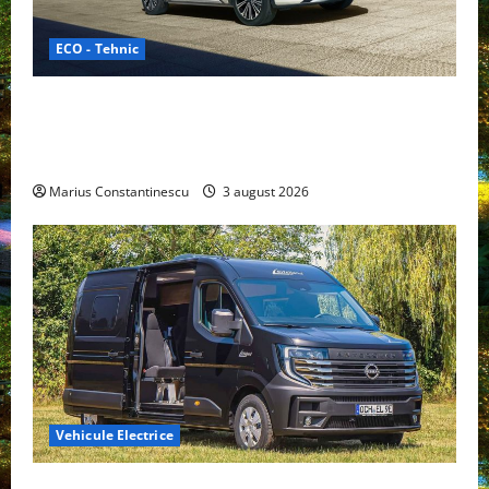
ECO - Tehnic
Geely lansează „Thunder”, unul dintre cele mai
compacte și eficiente sisteme de acționare electrică
din lume
Marius Constantinescu
3 august 2026
Vehicule Electrice