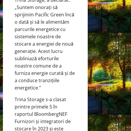
Trina Storage, a declarat:
„Suntem onorați să
sprijinim Pacific Green încă
o dată și să le alimentăm
parcurile energetice cu
sistemele noastre de
stocare a energiei de nouă
generație. Acest lucru
subliniază eforturile
noastre comune de a
furniza energie curată și de
a conduce tranzițiile
energetice.”
Trina Storage s-a clasat
printre primele 5 în
raportul BloombergNEF
Furnizori și integratori de
stocare în 2023 și este