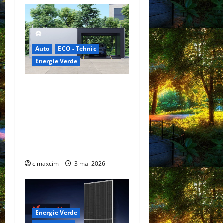
Auto
ECO - Tehnic
Energie Verde
China prezintă tehnologia
care schimbă regulile
jocului: baterii EV cu
încărcare în 6,5 minute.
BYD și CATL conduc
revoluția globală
cimaxcim
3 mai 2026
Energie Verde