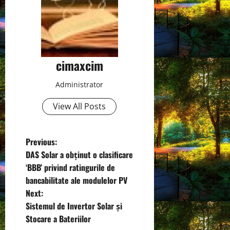
cimaxcim
Administrator
View All Posts
P
Previous:
DAS Solar a obținut o clasificare
o
‘BBB’ privind ratingurile de
bancabilitate ale modulelor PV
s
Next:
t
Sistemul de Invertor Solar și
Stocare a Bateriilor