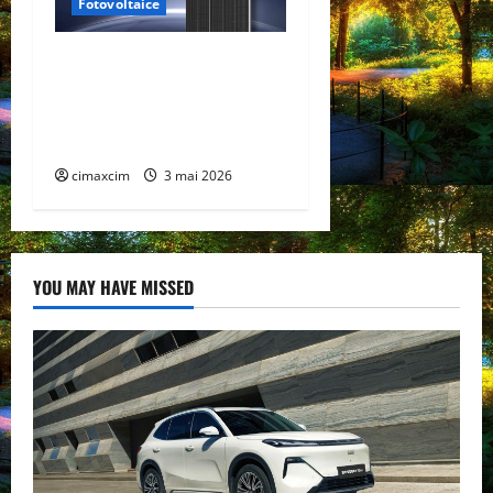
Fotovoltaice
Trinasolar lansează noile
module Vertex N G3 de
760W – un nou reper în
tehnologia TOPCon
cimaxcim
3 mai 2026
YOU MAY HAVE MISSED