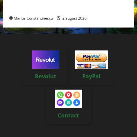
doar pentru tracțiune, ci și pentru încălzire complet
off‑grid
Marius Constantinescu
2 august 2026
Revolut
PayPal
Contact