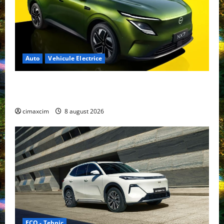
Auto
Vehicule Electrice
Nissan NX7: SUV-ul electrificat accesibil care extinde
gama Nissan în China
cimaxcim
8 august 2026
ECO - Tehnic