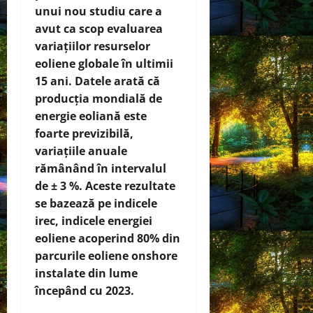
unui nou studiu care a
avut ca scop evaluarea
variațiilor resurselor
eoliene globale în ultimii
15 ani. Datele arată că
producția mondială de
energie eoliană este
foarte previzibilă,
variațiile anuale
rămânând în intervalul
de ± 3 %. Aceste rezultate
se bazează pe indicele
irec, indicele energiei
eoliene acoperind 80% din
parcurile eoliene onshore
instalate din lume
începând cu 2023.