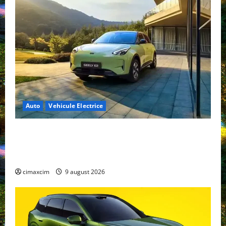
Auto
Vehicule Electrice
Geely E2 – cea mai ieftină mașină electrică din
China cu autonomie reală de 300 km. Analiză
completă 2026
cimaxcim
9 august 2026