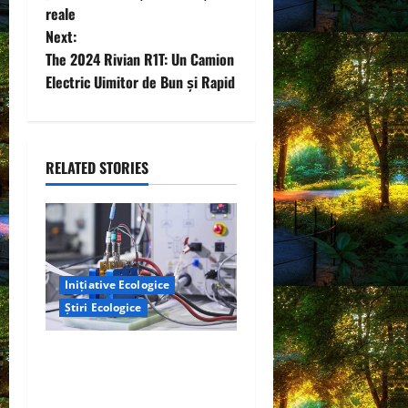
s
reale
t
Next:
The 2024 Rivian R1T: Un Camion
n
Electric Uimitor de Bun și Rapid
a
v
RELATED STORIES
i
g
a
Inițiative Ecologice
t
Știri Ecologice
i
Un nou design al celulelor
de combustibil pe bază de
o
hidrogen ar putea debloca