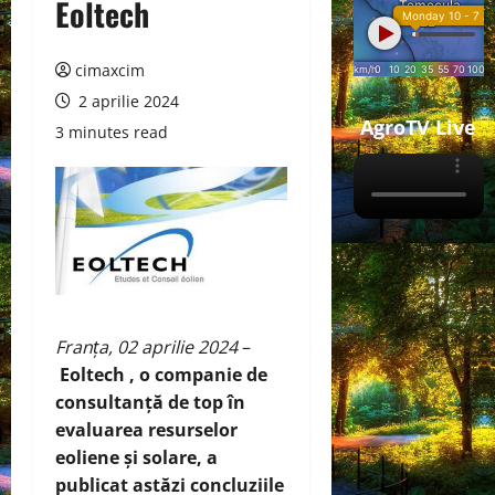
Eoltech
cimaxcim
2 aprilie 2024
AgroTV Live
3 minutes read
Franța, 02 aprilie 2024
–
Eoltech
, o companie de
consultanță de top în
evaluarea resurselor
eoliene și solare, a
publicat astăzi concluziile