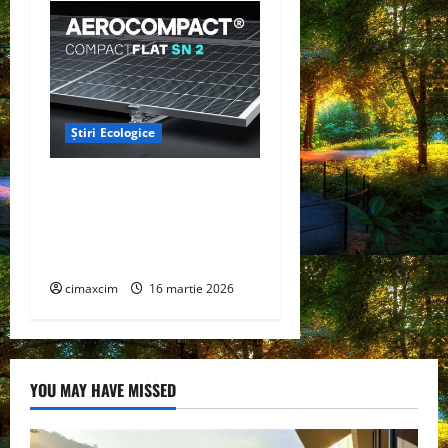
Știri Ecologice
AEROCOMPACT, a lansat o
extensie pentru sistemul
său de acoperiș plat
COMPACTFLAT SN2
cimaxcim
16 martie 2026
YOU MAY HAVE MISSED