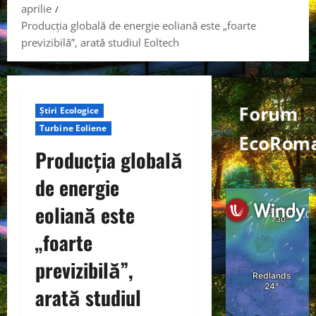
aprilie
Producția globală de energie eoliană este „foarte
previzibilă”, arată studiul Eoltech
Forum
Știri Ecologice
Turbine Eoliene
EcoRoma
Producția globală
de energie
eoliană este
„foarte
previzibilă”,
arată studiul