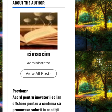
ABOUT THE AUTHOR
cimaxcim
Administrator
View All Posts
P
Previous:
Acord pentru inovatorii eolian
o
offshore pentru a continua să
promoveze soluții în condiții