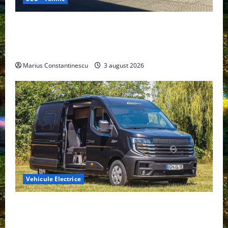
Geely lansează „Thunder”, unul dintre cele mai
compacte și eficiente sisteme de acționare electrică
din lume
Marius Constantinescu
3 august 2026
Vehicule Electrice
Interstar‑e Relax: Nissan și Eifelland au creat o
rulotă electrică care folosește bateria de 87 kWh nu