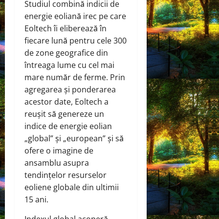
Studiul combină indicii de
energie eoliană irec pe care
Eoltech îi eliberează în
fiecare lună pentru cele 300
de zone geografice din
întreaga lume cu cel mai
mare număr de ferme. Prin
agregarea și ponderarea
acestor date, Eoltech a
reușit să genereze un
indice de energie eolian
„global” și „european” și să
ofere o imagine de
ansamblu asupra
tendințelor resurselor
eoliene globale din ultimii
15 ani.
Indexul global acoperă