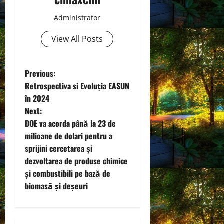
Administrator
View All Posts
P
Previous:
Retrospectiva si Evoluția EASUN
o
în 2024
Next:
s
DOE va acorda până la 23 de
t
milioane de dolari pentru a
sprijini cercetarea și
n
dezvoltarea de produse chimice
și combustibili pe bază de
a
biomasă și deșeuri
v