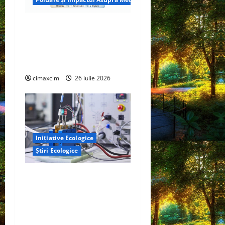
Microplasticele ingerate de
om: cât plastic mâncăm,
cum se dizolvă și ce riscuri
reale există
cimaxcim
26 iulie 2026
Inițiative Ecologice
Știri Ecologice
Un nou design al celulelor
de combustibil pe bază de
hidrogen ar putea debloca
tehnologii cheie de energie