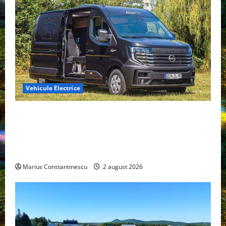
Vehicule Electrice
Interstar‑e Relax: Nissan și Eifelland au creat o
rulotă electrică care folosește bateria de 87 kWh nu
doar pentru tracțiune, ci și pentru încălzire complet
off‑grid
Marius Constantinescu
2 august 2026