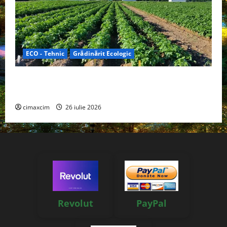
ECO - Tehnic
Grădinărit Ecologic
Agricultura Viitorului: Tranziția Ecologică bazată pe
Tehnologie, nu pe Chimicale
cimaxcim
26 iulie 2026
Revolut
PayPal