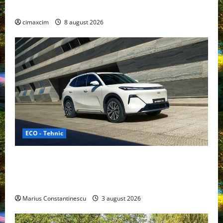
gama Nissan în China
cimaxcim
8 august 2026
ECO - Tehnic
Geely lansează „Thunder”, unul dintre cele mai
compacte și eficiente sisteme de acționare electrică
din lume
Marius Constantinescu
3 august 2026