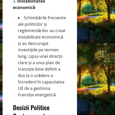
Instabilitatea
economică
:
Schimbările frecvente
ale politicilor și
reglementărilor au creat
instabilitate economică
și au descurajat
investițiile pe termen
lung. Lipsa unei direcții
clare și a unui plan de
tranziție bine definit a
dus la o scădere a
încrederii în capacitatea
UE de a gestiona
tranziția energetică.
Decizii Politice