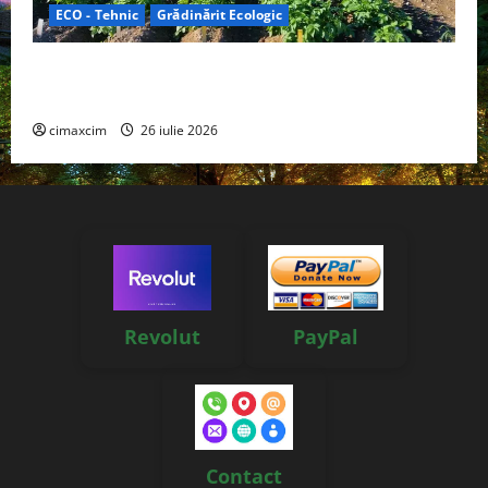
ECO - Tehnic
Grădinărit Ecologic
Agricultura Viitorului: Tranziția Ecologică bazată pe
Tehnologie, nu pe Chimicale
cimaxcim
26 iulie 2026
Revolut
PayPal
Contact