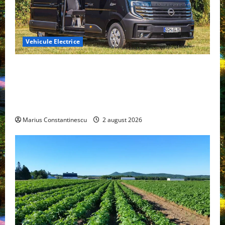
Vehicule Electrice
Interstar‑e Relax: Nissan și Eifelland au creat o
rulotă electrică care folosește bateria de 87 kWh nu
doar pentru tracțiune, ci și pentru încălzire complet
off‑grid
Marius Constantinescu
2 august 2026