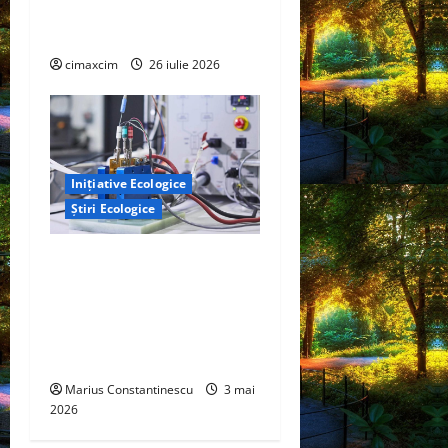
cum se dizolvă și ce riscuri
reale există
cimaxcim
26 iulie 2026
Inițiative Ecologice
Știri Ecologice
Un nou design al celulelor
de combustibil pe bază de
hidrogen ar putea debloca
tehnologii cheie de energie
curată
Marius Constantinescu
3 mai
2026