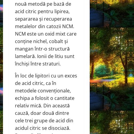
nouă metodă pe bază de
acid citric pentru lipirea,
separarea și recuperarea
metalelor din catozii NCM.
NCM este un oxid mixt care
conține nichel, cobalt și
mangan într-o structură
lamelară. Ionii de litiu sunt
închiși între straturi.
În loc de lipitori cu un exces
de acid citric, ca în
metodele convenționale,
echipa a folosit o cantitate
relativ mică. Din această
cauză, doar două dintre
cele trei grupe de acid din
acidul citric se disociază.