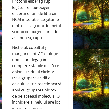
Protonii eliberați rup
legăturile litiu-oxigen,
eliberând ioni de litiu din
NCM în soluție. Legăturile
dintre ceilalți ioni de metal
și ionii de oxigen sunt, de
asemenea, rupte.
Nichelul, cobaltul și
manganul intră în soluție,
unde sunt legați în
complexe stabile de către
anionii acidului citric. A
treia grupare acidă a
acidului citric reacționează
apoi cu gruparea hidroxil
de pe aceeași moleculă. O
închidere a inelului are loc
într-o reacție de