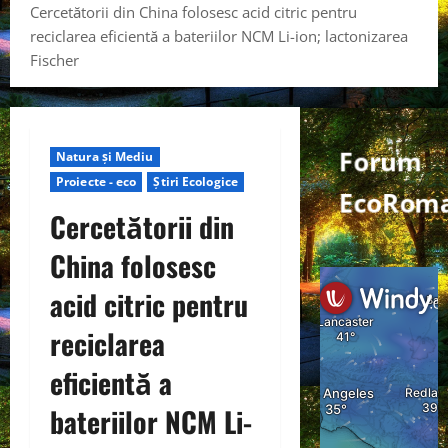
Cercetătorii din China folosesc acid citric pentru
reciclarea eficientă a bateriilor NCM Li-ion; lactonizarea
Fischer
Forum
Natura și Mediu
Proiecte - eco
Știri Ecologice
EcoRoma
Cercetătorii din
China folosesc
acid citric pentru
reciclarea
eficientă a
bateriilor NCM Li-