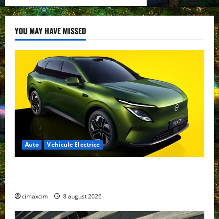
YOU MAY HAVE MISSED
Auto
Vehicule Electrice
Nissan NX7: SUV-ul electrificat accesibil care extinde
gama Nissan în China
cimaxcim
8 august 2026