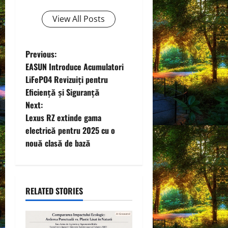
View All Posts
P
Previous:
EASUN Introduce Acumulatori
o
LiFePO4 Revizuiți pentru
Eficiență și Siguranță
s
Next:
t
Lexus RZ extinde gama
electrică pentru 2025 cu o
n
nouă clasă de bază
a
v
RELATED STORIES
i