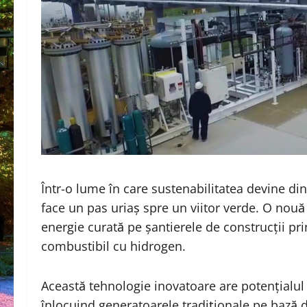
Într-o lume în care sustenabilitatea devine din
face un pas uriaș spre un viitor verde. O nouă
energie curată pe șantierele de construcții pri
combustibil cu hidrogen.
Această tehnologie inovatoare are potențialul
înlocuind generatoarele tradiționale pe bază d