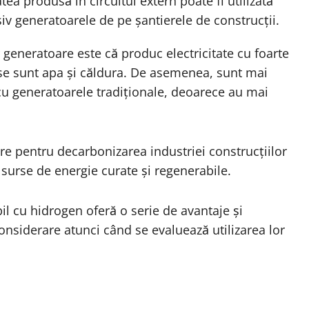
tatea produsă în circuitul extern poate fi utilizată
iv generatoarele de pe șantierele de construcții.
 generatoare este că produc electricitate cu foarte
e sunt apa și căldura. De asemenea, sunt mai
 cu generatoarele tradiționale, deoarece au mai
re pentru decarbonizarea industriei construcțiilor
 surse de energie curate și regenerabile.
l cu hidrogen oferă o serie de avantaje și
onsiderare atunci când se evaluează utilizarea lor