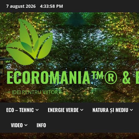
Skip
7 august 2026
4:34:00 PM
to
content
ECOROMANIA™® & 
-= IDEI PENTRU VIITOR =-
ECO – TEHNIC
ENERGIE VERDE
NATURA ȘI MEDIU
VIDEO
INFO