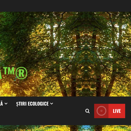
IA™®
LĂ
ȘTIRI ECOLOGICE
LIVE