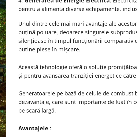
Generarea de Energie Electrică
: Electrici
pentru a alimenta diverse echipamente, inclus
Unul dintre cele mai mari avantaje ale acestor
puțină poluare, deoarece singurele subprodus
silențioase în timpul funcționării comparativ
puține piese în mișcare.
Această tehnologie oferă o soluție promițătoa
și pentru avansarea tranziției energetice către
Generatoarele pe bază de celule de combustibi
dezavantaje, care sunt importante de luat în c
pe scară largă.
Avantajele
: