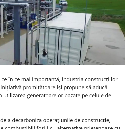
 ce în ce mai importantă, industria construcțiilor
 inițiativă promițătoare își propune să aducă
n utilizarea generatoarelor bazate pe celule de
 de a decarboniza operațiunile de construcție,
e combustibili fosili cu alternative prietenoase cu