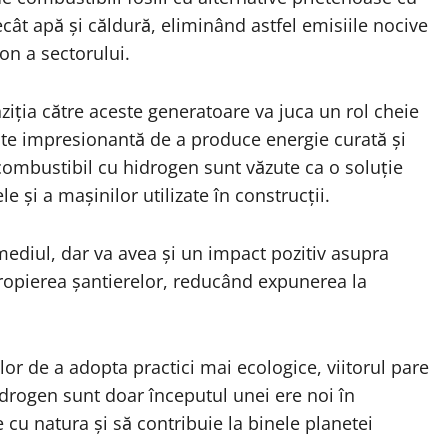
ât apă și căldură, eliminând astfel emisiile nocive
on a sectorului.
nziția către aceste generatoare va juca un rol cheie
tate impresionantă de a produce energie curată și
combustibil cu hidrogen sunt văzute ca o soluție
 și a mașinilor utilizate în construcții.
ediul, dar va avea și un impact pozitiv asupra
apropierea șantierelor, reducând expunerea la
or de a adopta practici mai ecologice, viitorul pare
drogen sunt doar începutul unei ere noi în
 cu natura și să contribuie la binele planetei