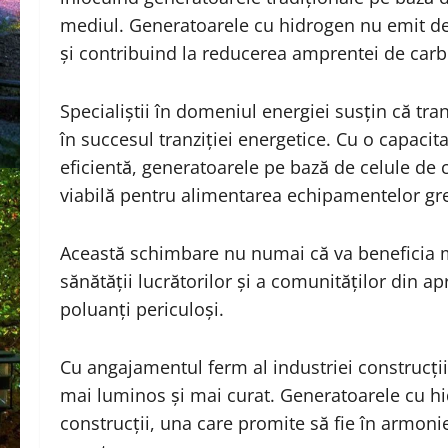
mediul. Generatoarele cu hidrogen nu emit dec
și contribuind la reducerea amprentei de carb
Specialiștii în domeniul energiei susțin că tra
în succesul tranziției energetice. Cu o capaci
eficientă, generatoarele pe bază de celule de 
viabilă pentru alimentarea echipamentelor grele
Această schimbare nu numai că va beneficia m
sănătății lucrătorilor și a comunităților din 
poluanți periculoși.
Cu angajamentul ferm al industriei construcțiil
mai luminos și mai curat. Generatoarele cu hi
construcții, una care promite să fie în armonie