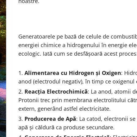
noastre.
Generatoarele pe bază de celule de combustib
energiei chimice a hidrogenului în energie elect
ecologic. Iată cum se desfășoară acest proces
Alimentarea cu Hidrogen și Oxigen
: Hidr
anod (electrodul negativ), în timp ce oxigenul e
Reacția Electrochimică
: La anod, atomii d
Protonii trec prin membrana electrolitului cătr
extern, generând astfel electricitate.
Producerea de Apă
: La catod, electronii s
apă și căldură ca produse secundare.