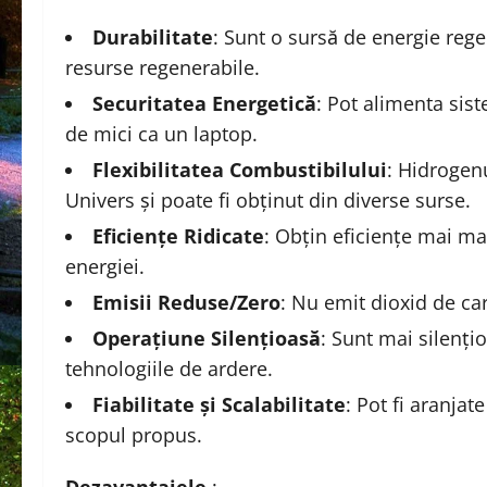
Durabilitate
: Sunt o sursă de energie rege
resurse regenerabile.
Securitatea Energetică
: Pot alimenta sist
de mici ca un laptop.
Flexibilitatea Combustibilului
: Hidrogen
Univers și poate fi obținut din diverse surse.
Eficiențe Ridicate
: Obțin eficiențe mai ma
energiei.
Emisii Reduse/Zero
: Nu emit dioxid de ca
Operațiune Silențioasă
: Sunt mai silenți
tehnologiile de ardere.
Fiabilitate și Scalabilitate
: Pot fi aranjat
scopul propus.
Dezavantajele
: